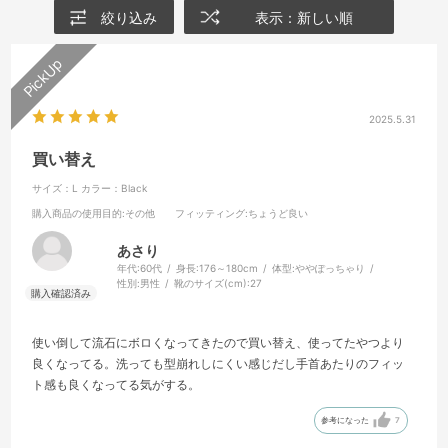
絞り込み
表示：新しい順
2025.5.31
買い替え
サイズ：L
カラー：Black
購入商品の使用目的
:その他
フィッティング
:ちょうど良い
あさり
年代:
60代
身長:
176～180cm
体型:
ややぽっちゃり
性別:
男性
靴のサイズ(cm):
27
使い倒して流石にボロくなってきたので買い替え、使ってたやつより
良くなってる。洗っても型崩れしにくい感じだし手首あたりのフィッ
ト感も良くなってる気がする。
参考になった
7