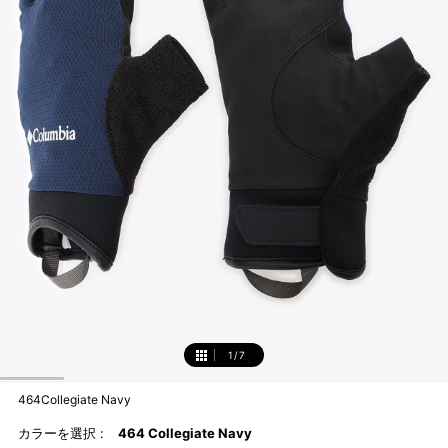
1
/
7
1
464Collegiate Navy
カラーを選択 :
464 Collegiate Navy