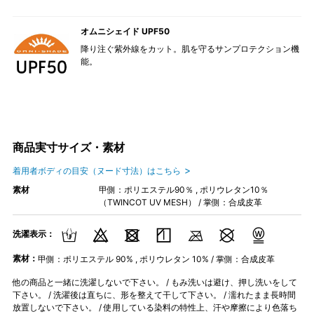
オムニシェイド UPF50
降り注ぐ紫外線をカット。肌を守るサンプロテクション機
能。
商品実寸サイズ・素材
着用者ボディの目安（ヌード寸法）はこちら
素材
甲側：ポリエステル90％ , ポリウレタン10％
（TWINCOT UV MESH） / 掌側：合成皮革
洗濯表示：
素材：
甲側：ポリエステル 90% , ポリウレタン 10% / 掌側：合成皮革
他の商品と一緒に洗濯しないで下さい。 / もみ洗いは避け、押し洗いをして
下さい。 / 洗濯後は直ちに、形を整えて干して下さい。 / 濡れたまま長時間
放置しないで下さい。 / 使用している染料の特性上、汗や摩擦により色落ち