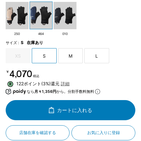
250
464
010
S
在庫あり
サイズ :
XS
S
M
L
￥4,070
税込
122ポイント(3%)還元
詳細
なら
月々1,356円
から。分割手数料無料
カートに入れる
店舗在庫を確認する
お気に入りに登録