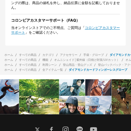
ングの際は、商品の値札を外し、納品伝票に金額を記載しておりませ
ん。
コロンビアカスタマーサポート（FAQ）
当オンラインストアでのご不明点、ご質問は「
コロンビアカスタマー
サポート
」をご確認ください。
ホーム
すべての商品
カテゴリ
アクセサリー
手袋・グローブ
ダイアモンドカ
ホーム
すべての商品
機能
オムニシェイド│紫外線（日焼け対策/UVカット）
オ
ホーム
すべての商品
利用シーン
登山用品・登山グッズ
登山バックパック・アク
ホーム
すべての商品
全アイテム一覧
ダイアモンドカードフィンガーレスグローブ
twitter
facebook
instagram
line
youtube