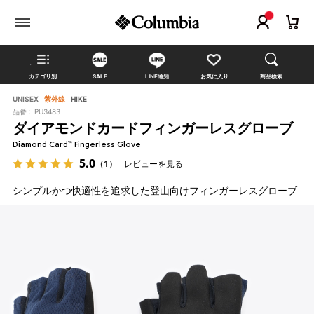
カテゴリ別
SALE
LINE通知
お気に入り
商品検索
UNISEX
紫外線
HIKE
品番 :
PU3483
ダイアモンドカードフィンガーレスグローブ
Diamond Card™ Fingerless Glove
5.0
（1）
レビューを見る
シンプルかつ快適性を追求した登山向けフィンガーレスグローブ