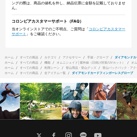
ングの際は、商品の値札を外し、納品伝票に金額を記載しておりませ
ん。
コロンビアカスタマーサポート（FAQ）
当オンラインストアでのご不明点、ご質問は「
コロンビアカスタマー
サポート
」をご確認ください。
ホーム
すべての商品
カテゴリ
アクセサリー
手袋・グローブ
ダイアモンドカ
ホーム
すべての商品
機能
オムニシェイド│紫外線（日焼け対策/UVカット）
オ
ホーム
すべての商品
利用シーン
登山用品・登山グッズ
登山バックパック・アク
ホーム
すべての商品
全アイテム一覧
ダイアモンドカードフィンガーレスグローブ
twitter
facebook
instagram
line
youtube