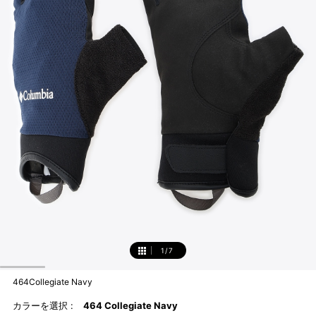
1
/
7
1
464Collegiate Navy
カラーを選択 :
464 Collegiate Navy