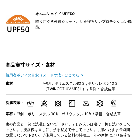
オムニシェイド UPF50
降り注ぐ紫外線をカット。肌を守るサンプロテクション機
能。
商品実寸サイズ・素材
着用者ボディの目安（ヌード寸法）はこちら
素材
甲側：ポリエステル90％ , ポリウレタン10％
（TWINCOT UV MESH） / 掌側：合成皮革
洗濯表示：
素材：
甲側：ポリエステル 90% , ポリウレタン 10% / 掌側：合成皮革
他の商品と一緒に洗濯しないで下さい。 / もみ洗いは避け、押し洗いをして
下さい。 / 洗濯後は直ちに、形を整えて干して下さい。 / 濡れたまま長時間
放置しないで下さい。 / 使用している染料の特性上、汗や摩擦により色落ち