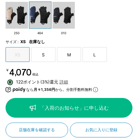
250
464
010
XS
在庫なし
サイズ :
XS
S
M
L
￥4,070
税込
122ポイント(3%)還元
詳細
なら
月々1,356円
から。分割手数料無料
「入荷のお知らせ」に申し込む
店舗在庫を確認する
お気に入りに登録