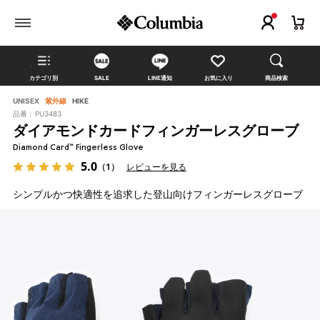
カテゴリ別
SALE
LINE通知
お気に入り
商品検索
UNISEX
紫外線
HIKE
品番 :
PU3483
ダイアモンドカードフィンガーレスグローブ
Diamond Card™ Fingerless Glove
5.0
（1）
レビューを見る
シンプルかつ快適性を追求した登山向けフィンガーレスグローブ