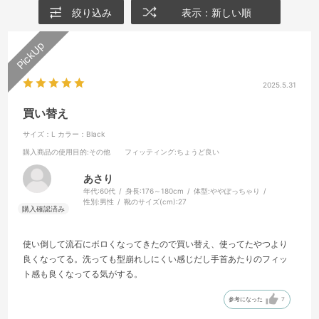
絞り込み
表示：新しい順
2025.5.31
買い替え
サイズ：L
カラー：Black
購入商品の使用目的
:その他
フィッティング
:ちょうど良い
あさり
年代:
60代
身長:
176～180cm
体型:
ややぽっちゃり
性別:
男性
靴のサイズ(cm):
27
使い倒して流石にボロくなってきたので買い替え、使ってたやつより
良くなってる。洗っても型崩れしにくい感じだし手首あたりのフィッ
ト感も良くなってる気がする。
参考になった
7