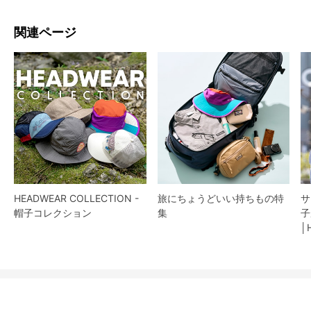
関連ページ
HEADWEAR COLLECTION -
旅にちょうどいい持ちもの特
サ
帽子コレクション
集
子
│