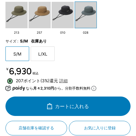
213
257
010
028
S/M
在庫あり
サイズ :
S/M
L/XL
￥6,930
税込
207ポイント(3%)還元
詳細
なら
月々2,310円
から。分割手数料無料
カートに入れる
店舗在庫を確認する
お気に入りに登録