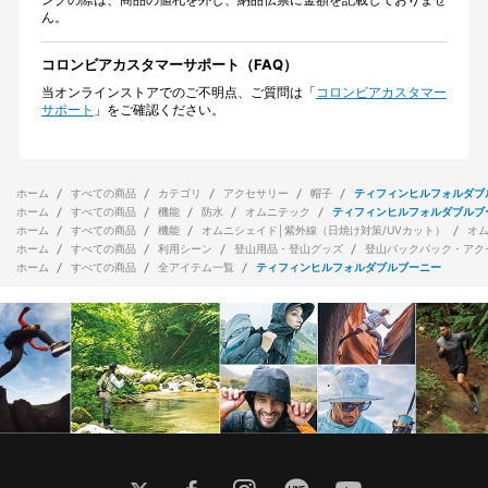
ん。
コロンビアカスタマーサポート（FAQ）
当オンラインストアでのご不明点、ご質問は「
コロンビアカスタマー
サポート
」をご確認ください。
ホーム
すべての商品
カテゴリ
アクセサリー
帽子
ティフィンヒルフォルダブ
ホーム
すべての商品
機能
防水
オムニテック
ティフィンヒルフォルダブルブ
ホーム
すべての商品
機能
オムニシェイド│紫外線（日焼け対策/UVカット）
オ
ホーム
すべての商品
利用シーン
登山用品・登山グッズ
登山バックパック・アク
ホーム
すべての商品
全アイテム一覧
ティフィンヒルフォルダブルブーニー
twitter
facebook
instagram
line
youtube