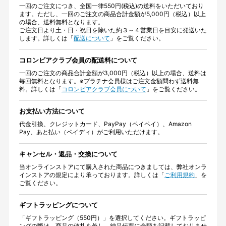
一回のご注文につき、全国一律550円(税込)の送料をいただいており
ます。ただし、一回のご注文の商品合計金額が5,000円（税込）以上
の場合、送料無料となります。
ご注文日より土・日・祝日を除いた約３～４営業日を目安に発送いた
します。詳しくは「
配送について
」をご覧ください。
コロンビアクラブ会員の配送料について
一回のご注文の商品合計金額が3,000円（税込）以上の場合、送料は
毎回無料となります。※プラチナ会員様はご注文金額問わず送料無
料。詳しくは「
コロンビアクラブ会員について
」をご覧ください。
お支払い方法について
代金引換、クレジットカード、PayPay（ペイペイ）、Amazon
Pay、あと払い（ペイディ）がご利用いただけます。
キャンセル・返品・交換について
当オンラインストアにて購入された商品につきましては、弊社オンラ
インストアの規定により承っております。詳しくは「
ご利用規約
」を
ご覧ください。
ギフトラッピングについて
「ギフトラッピング（550円）」を選択してください。ギフトラッピ
ングの際は、商品の値札を外し、納品伝票に金額を記載しておりませ