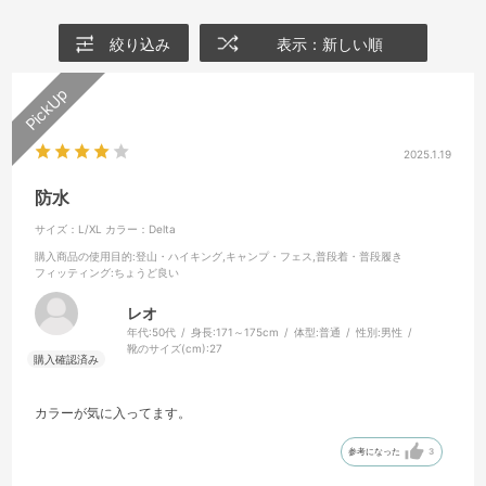
絞り込み
表示：新しい順
2025.1.19
防水
サイズ：L/XL
カラー：Delta
購入商品の使用目的
:登山・ハイキング,キャンプ・フェス,普段着・普段履き
フィッティング
:ちょうど良い
レオ
年代:
50代
身長:
171～175cm
体型:
普通
性別:
男性
靴のサイズ(cm):
27
カラーが気に入ってます。
参考になった
3