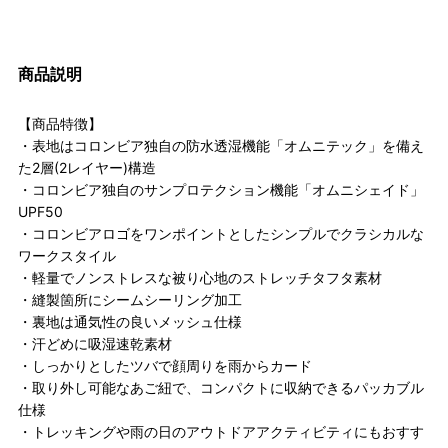
商品説明
【商品特徴】
・表地はコロンビア独自の防水透湿機能「オムニテック」を備え
た2層(2レイヤー)構造
・コロンビア独自のサンプロテクション機能「オムニシェイド」
UPF50
・コロンビアロゴをワンポイントとしたシンプルでクラシカルな
ワークスタイル
・軽量でノンストレスな被り心地のストレッチタフタ素材
・縫製箇所にシームシーリング加工
・裏地は通気性の良いメッシュ仕様
・汗どめに吸湿速乾素材
・しっかりとしたツバで顔周りを雨からカード
・取り外し可能なあご紐で、コンパクトに収納できるパッカブル
仕様
・トレッキングや雨の日のアウトドアアクティビティにもおすす