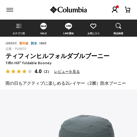
カテゴリ別
SALE
LINE通知
お気に入り
商品検索
UNISEX
紫外線
防水
HIKE
品番 :
PU5670
ティフィンヒルフォルダブルブーニー
Tiffin Hill™ Foldable Booney
4.0
（2）
レビューを見る
雨の日もアクティブに楽しめる2レイヤー（2層）防水ブーニー