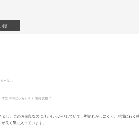
い順
ょうど良い
体型:
ややぽっちゃり
性別:
女性
できるし、このお値段なのに形がしっかりしていて、型崩れがしにくく、球場に行く
手が良く気に入っています。