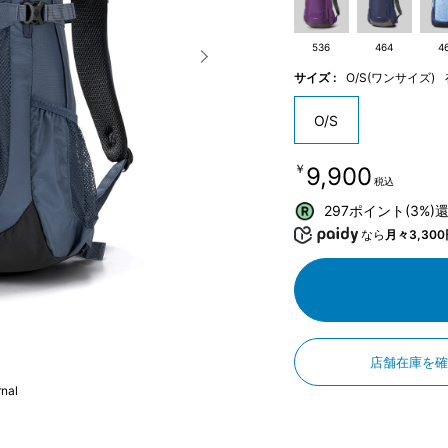
536
464
4
サイズ :
O/S(ワンサイズ)
O/S
￥9,900
税込
297ポイント(3%)
なら
月々3,300
店舗在庫を
nal