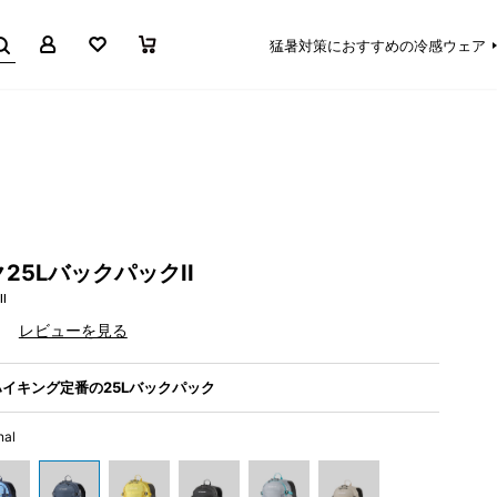
マイページ
お気に入り
買い物かご
猛暑対策におすすめの冷感ウェア
25LバックパックII
II
）
レビューを見る
イキング定番の25Lバックパック
nal