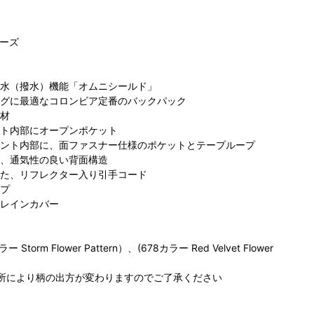
ーズ
水（撥水）機能「オムニシールド」
グに最適なコロンビア定番のバックパック
材
ト内部にオープンポケット
ビア らら
コロンビア らら
コロンビア 名古
コ
ント内部に、面ファスナー仕様のポケットとテープループ
と沼津店
ぽーと愛知東郷
屋ファッション
ぽー
、通気性の良い背面構造
62cm
店
156cm
ワン店
165cm
BA
た、リフレクター入り引手コード
プ
レインカバー
orm Flower Pattern）、(678カラー Red Velvet Flower
所により柄の出方が変わりますのでご了承ください