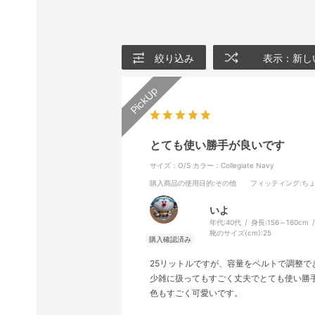
絞り込み
表示：新し
とても使い勝手が良いです
サイズ：O/S
カラー：Collegiate Navy
購入商品の使用目的
:その他
フィッティング
:ち
いよ
年代:
40代
身長:
156～160cm
靴のサイズ(cm):
25
25リットルですが、容量をベルトで調整
少雑に扱ってもすごく丈夫でとても使い勝
色もすごく可愛いです。