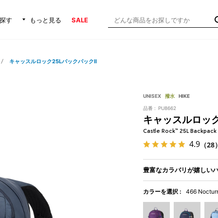
探す
もっと見る
SALE
キャッスルロック25LバックパックII
UNISEX
撥水
HIKE
品番 :
PU8662
キャッスルロック
Castle Rock™ 25L Backpack 
4.9
（28
豊富なカラバリが嬉しいハ
カラーを選択 :
466 Noctur