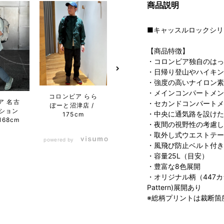
商品説明
■キャッスルロックシリ
【商品特徴】
・コロンビア独自のはっ
・日帰り登山やハイキン
・強度の高いナイロン素
・メインコンパートメン
コロンビア らら
コロン
ア 名古
コロンビア 名古
・セカンドコンパートメ
ぽーと沼津店
ぽー
ション
屋ファッション
・中央に通気路を設けた
175cm
1
168cm
ワン店
168cm
・夜間の視野性の考慮し
・取外し式ウエストテー
powered by
・風飛び防止ベルト付き
・容量25L（目安）
・豊富な8色展開
・オリジナル柄（447カラー St
Pattern)展開あり
※総柄プリントは裁断箇