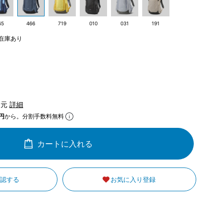
65
466
719
010
031
191
在庫あり
還元
詳細
円
から。分割手数料無料
カートに入れる
確認する
お気に入り登録