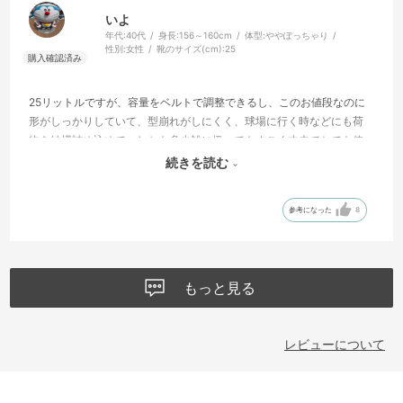
いよ
年代:
40代
身長:
156～160cm
体型:
ややぽっちゃり
性別:
女性
靴のサイズ(cm):
25
25リットルですが、容量をベルトで調整できるし、このお値段なのに
形がしっかりしていて、型崩れがしにくく、球場に行く時などにも荷
物を結構詰め込めて、しかも多少雑に扱ってもすごく丈夫でとても使
い勝手が良く気に入っています。
続きを読む
色もすごく可愛いです。
参考になった
8
もっと見る
レビューについて