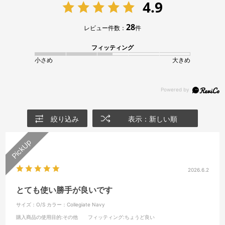
4.9
28
レビュー件数：
件
フィッティング
小さめ
大きめ
絞り込み
表示：新しい順
2026.6.2
とても使い勝手が良いです
サイズ：O/S
カラー：Collegiate Navy
購入商品の使用目的
:その他
フィッティング
:ちょうど良い