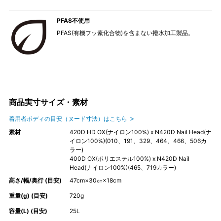
PFAS不使用
PFAS(有機フッ素化合物)を含まない撥水加工製品。
商品実寸サイズ・素材
着用者ボディの目安（ヌード寸法）はこちら
素材
420D HD OX(ナイロン100%) x N420D Nail Head(ナ
イロン100%)(010、191、329、464、466、506カ
ラー)
400D OX(ポリエステル100%) x N420D Nail
Head(ナイロン100%)(465、719カラー)
高さ/幅/奥行 (目安)
47cm×30㎝×18cm
重量(g) (目安)
720g
容量(L) (目安)
25L