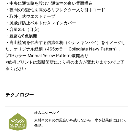
・中央に通気路を設けた通気性の良い背面構造
・夜間の視認性を高めるリフレクター入り引手コード
・取外し式ウエストテープ
・風飛び防止ベルト付きレインカバー
・容量25L（目安）
・豊富な8色展開
・高山植物を代表する信濃金梅（シナノキンバイ）をイメージし
た、オリジナル総柄（465カラー Collegiate Navy Pattern）、
(719カラー Mineral Yellow Pattern)展開あり
※総柄プリントは裁断箇所により柄の出方が変わりますのでご了
承ください
テクノロジー
オムニシールド
素材そのものの風合いを残しながら、水を効果的にはじく
機能。