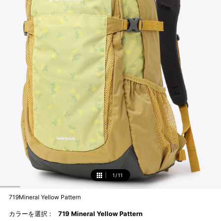
1
/
11
1
719Mineral Yellow Pattern
カラーを選択 :
719 Mineral Yellow Pattern