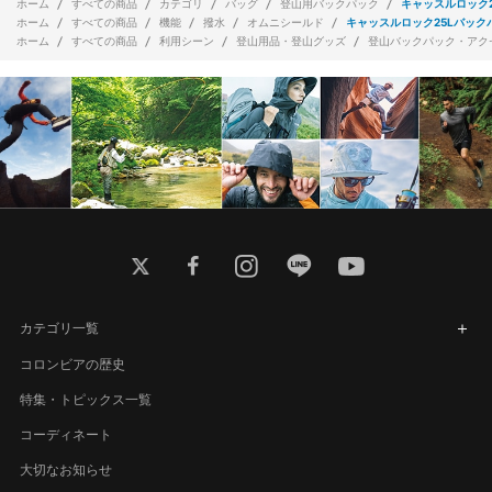
ホーム
すべての商品
カテゴリ
バッグ
登山用バックパック
キャッスルロック2
ホーム
すべての商品
機能
撥水
オムニシールド
キャッスルロック25Lバックパ
ホーム
すべての商品
利用シーン
登山用品・登山グッズ
登山バックパック・アク
twitter
facebook
instagram
line
youtube
カテゴリ一覧
コロンビアの歴史
特集・トピックス一覧
コーディネート
大切なお知らせ