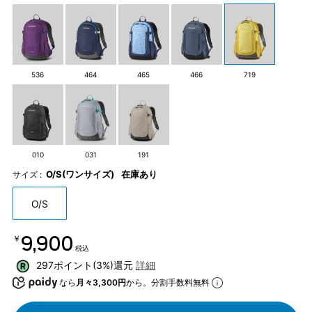
536
464
465
466
719
010
031
191
O/S(ワンサイズ)
在庫あり
サイズ :
O/S
￥9,900
税込
297ポイント(3%)還元
詳細
なら
月々3,300円
から。分割手数料無料