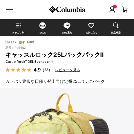
カテゴリ別
SALE
LINE通知
お気に入り
商品検索
UNISEX
撥水
HIKE
品番 :
PU8662
キャッスルロック25LバックパックII
Castle Rock™ 25L Backpack II
4.9
（28）
レビューを見る
カラバリ豊富な日帰り登山向け定番25Lバックパック