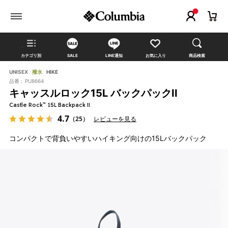
カテゴリ別
SALE
LINE通知
お気に入り
商品検索
UNISEX
撥水
HIKE
品番 :
PU8664
キャッスルロック15L バックパックII
Castle Rock™ 15L Backpack II
4.7
（25）
レビューを見る
コンパクトで背負いやすいハイキング向けの15Lバックパック