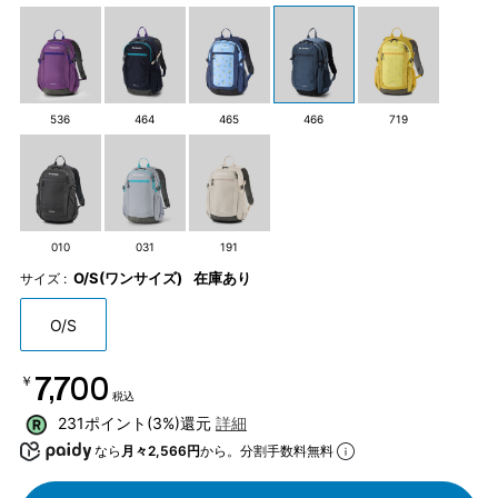
536
464
465
466
719
010
031
191
O/S(ワンサイズ)
在庫あり
サイズ :
O/S
￥7,700
税込
231ポイント(3%)還元
詳細
なら
月々2,566円
から。分割手数料無料