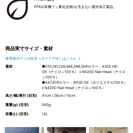
PFAS(有機フッ素化合物)を含まない撥水加工製品。
商品実寸サイズ・素材
着用者ボディの目安（ヌード寸法）はこちら
素材
●010,191,329,464,466,506カラー：420D HD
OX（ナイロン100％） x N420D Nail Head（ナイロ
ン100％）
●447,678カラー：400D OX（ポリエステル100％）
x N420D Nail Head（ナイロン100％）
高さ/幅/奥行 (目安)
41cm / 26cm / 15cm
重量(g) (目安)
540g
容量(L) (目安)
15L