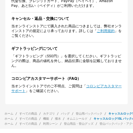
代金引換、クレジットカード、PayPay（ペイペイ）、Amazon
Pay、あと払い（ペイディ）がご利用いただけます。
キャンセル・返品・交換について
当オンラインストアにて購入された商品につきましては、弊社オンラ
インストアの規定により承っております。詳しくは「
ご利用規約
」を
ご覧ください。
ギフトラッピングについて
「ギフトラッピング（550円）」を選択してください。ギフトラッピ
ングの際は、商品の値札を外し、納品伝票に金額を記載しておりませ
ん。
コロンビアカスタマーサポート（FAQ）
当オンラインストアでのご不明点、ご質問は「
コロンビアカスタマー
サポート
」をご確認ください。
ホーム
すべての商品
カテゴリ
バッグ
登山用バックパック
キャッスルロック15
ホーム
すべての商品
機能
撥水
オムニシールド
キャッスルロック15L バックパ
ホーム
すべての商品
利用シーン
登山用品・登山グッズ
登山バックパック・アク