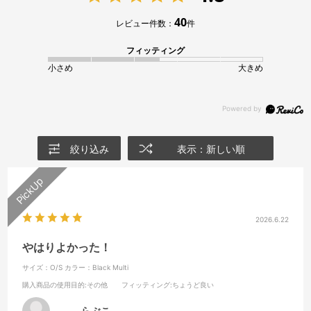
40
レビュー件数：
件
フィッティング
小さめ
大きめ
絞り込み
表示：新しい順
2026.6.22
やはりよかった！
サイズ：O/S
カラー：Black Multi
購入商品の使用目的
:その他
フィッティング
:ちょうど良い
らぶこ