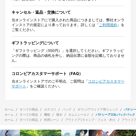
キャンセル・返品・交換について
当オンラインストアにて購入された商品につきましては、弊社オンラ
インストアの規定により承っております。詳しくは「
ご利用規約
」を
ご覧ください。
ギフトラッピングについて
「ギフトラッピング（550円）」を選択してください。ギフトラッピ
ングの際は、商品の値札を外し、納品伝票に金額を記載しておりませ
ん。
コロンビアカスタマーサポート（FAQ）
当オンラインストアでのご不明点、ご質問は「
コロンビアカスタマー
サポート
」をご確認ください。
ホーム
すべての商品
カテゴリ
バッグ
タウン/アウトドア用リュック
パナシー
ホーム
すべての商品
機能
撥水
オムニシールド
パナシーア33Lバックパック
ホーム
すべての商品
利用シーン
アウトドア│キャンプ・フェス・釣り
アウトド