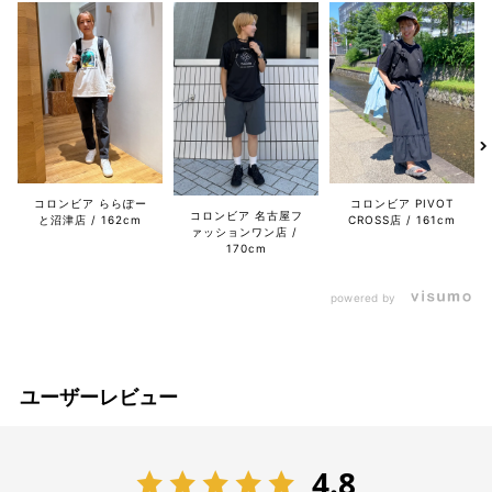
コロンビア ららぽー
コロンビア PIVOT
コロンビア 名古屋フ
と沼津店
162cm
CROSS店
161cm
ァッションワン店
170cm
powered by
ユーザーレビュー
4.8