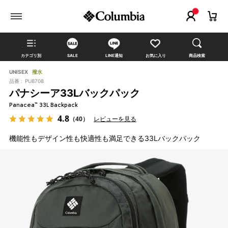
カテゴリ別
SALE
LINE通知
お気に入り
商品検索
UNISEX
撥水
品番 :
PU8708
パナシーア33Lバックパック
Panacea™ 33L Backpack
4.8
（40）
レビューを見る
機能性もデザイン性も快適性も満足できる33Lバックパック