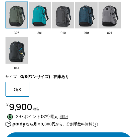
326
391
010
018
021
014
O/S(ワンサイズ)
在庫あり
サイズ :
O/S
￥9,900
税込
297ポイント(3%)還元
詳細
なら
月々3,300円
から。分割手数料無料