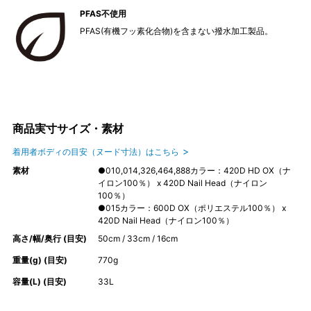
PFAS不使用
PFAS(有機フッ素化合物)を含まない撥水加工製品。
商品実寸サイズ・素材
着用者ボディの目安（ヌード寸法）はこちら
素材
●010,014,326,464,888カラー：420D HD OX（ナ
イロン100％） x 420D Nail Head（ナイロン
100％）
●015カラー：600D OX（ポリエステル100％） x
420D Nail Head（ナイロン100％）
高さ/幅/奥行 (目安)
50cm / 33cm / 16cm
重量(g) (目安)
770g
容量(L) (目安)
33L