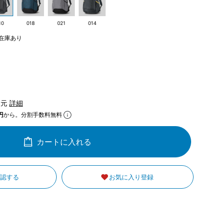
10
018
021
014
在庫あり
還元
詳細
円
から。分割手数料無料
カートに入れる
確認する
お気に入り登録