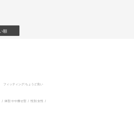
い順
フィッティング
:ちょうど良い
m
体型:
やや痩せ型
性別:
女性