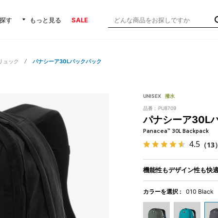
探す
もっと見る
SALE
リュック
パナシーア30Lバックパック
UNISEX
撥水
品番 :
PU8709
パナシーア30L
Panacea™ 30L Backpack
4.5
（13
機能性もデザイン性も快適
カラーを選択 :
010 Black