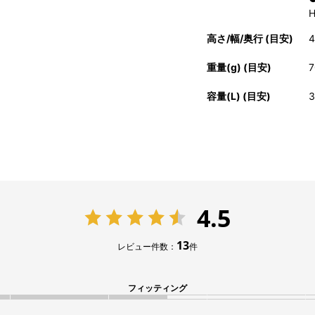
高さ/幅/奥行 (目安)
4
重量(g) (目安)
7
容量(L) (目安)
3
4.5
13
レビュー件数：
件
フィッティング