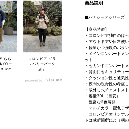
商品説明
■パナシーアシリーズ
【商品特徴】
・コロンビア独自のはっ
・アウトドアや日常使い
・軽量かつ強度のバラン
・メインコンパートメン
ア らら
コロンビア グラ
ット
KYOー
ンベリーパーク
・セカンドコンパートメ
183cm
店
・背面にセキュリティー
・クッション性と通気性に
powered by
・夜間の視野性の考慮し
・取外し式チェストスト
・容量30L（目安）
・豊富な6色展開
・マルチカラー配色デザイン
・コロンビアオリジナルパタ
トは裁断箇所により柄の