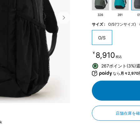
326
391
0
サイズ :
O/S(ワンサイズ)
O/S
￥8,910
税込
267ポイント(3%)
なら
月々2,970
店舗在庫を
ck