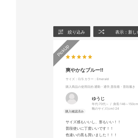
絞り込み
表示：新し
爽やかなブルー‼️
サイズ：O/S
カラー：Emerald
購入商品の使用目的
:通勤・通学,普段着・普段履き
ゆうじ
年代:
70代～
身長:
146～150c
靴のサイズ(cm):
24
サイズ感もいいし、形もいい！！
普段使いに丁度いいです！！
色違いの黒も買いました！！！