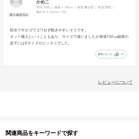
かめこ
年代:
10代
身長:
～140㎝
体型:
痩せ型
性別:
男性
靴のサイズ(cm):
~23
防水ですがゴワゴワせず動きやすいそうです。
ネット購入ということもあり、サイズで迷いましたが身体130㎝細身の
息子にはSサイズがピッタリでした。
参考になった
20
レビューについて
関連商品をキーワードで探す