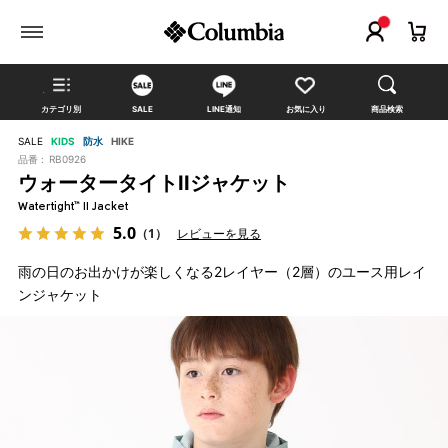
カテゴリ別
SALE
LINE通知
お気に入り
商品検索
SALE
KIDS
防水
HIKE
品番 :
RB0926
ウォータータイトIIジャケット
Watertight™ II Jacket
5.0
（1）
レビューを見る
雨の日のお出かけが楽しくなる2レイヤー（2層）のユース用レイ
ンジャケット