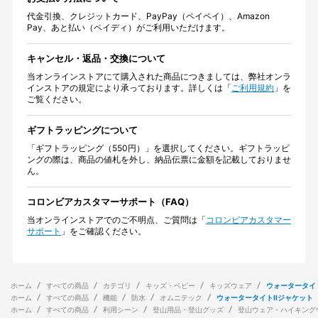
代金引換、クレジットカード、PayPay（ペイペイ）、Amazon
Pay、あと払い（ペイディ）がご利用いただけます。
キャンセル・返品・交換について
当オンラインストアにて購入された商品につきましては、弊社オンラ
インストアの規定により承っております。詳しくは「
ご利用規約
」を
ご覧ください。
ギフトラッピングについて
「ギフトラッピング（550円）」を選択してください。ギフトラッピ
ングの際は、商品の値札を外し、納品伝票に金額を記載しておりませ
ん。
コロンビアカスタマーサポート（FAQ）
当オンラインストアでのご不明点、ご質問は「
コロンビアカスタマー
サポート
」をご確認ください。
ホーム
すべての商品
カテゴリ
キッズ・ベビー
キッズウェア
ウォータータイト
ホーム
すべての商品
機能
防水
オムニテック
ウォータータイトIIジャケット
ホーム
すべての商品
利用シーン
登山用品・登山グッズ
登山ウェア・ハイキング