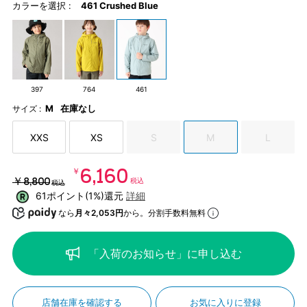
カラーを選択 :
461 Crushed Blue
397
764
461
M
在庫なし
サイズ :
XXS
XS
S
M
L
￥6,160
￥8,800
税込
税込
61ポイント(1%)還元
詳細
なら
月々2,053円
から。分割手数料無料
「入荷のお知らせ」に申し込む
店舗在庫を確認する
お気に入りに登録