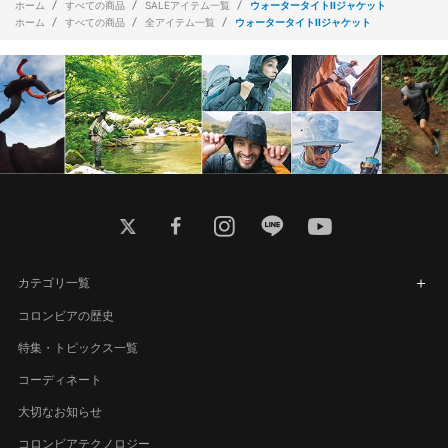
ホーム
すべての商品
SALEアイテム一覧
ウォータータイトIIジャケット
ホーム
すべての商品
全アイテム一覧
ウォータータイトIIジャケット
twitter
facebook
instagram
line
youtube
カテゴリ一覧
コロンビアの歴史
特集・トピックス一覧
コーディネート
大切なお知らせ
コロンビアテクノロジー