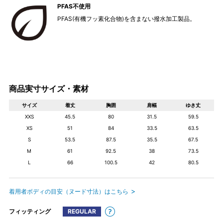
PFAS不使用
PFAS(有機フッ素化合物)を含まない撥水加工製品。
商品実寸サイズ・素材
サイズ
着丈
胸囲
肩幅
ゆき丈
XXS
45.5
80
31.5
59.5
XS
51
84
33.5
63.5
S
53.5
87.5
35.5
67.5
M
61
92.5
38
73.5
L
66
100.5
42
80.5
着用者ボディの目安（ヌード寸法）はこちら
フィッティング
REGULAR