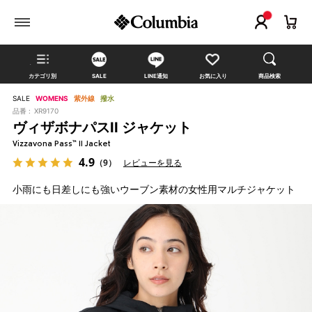
カテゴリ別
SALE
LINE通知
お気に入り
商品検索
SALE
WOMENS
紫外線
撥水
品番 :
XR9170
ヴィザボナパスII ジャケット
Vizzavona Pass™ II Jacket
4.9
（9）
レビューを見る
小雨にも日差しにも強いウーブン素材の女性用マルチジャケット