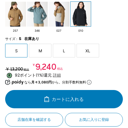
257
346
027
010
S
在庫あり
サイズ :
S
M
L
XL
￥9,240
￥13,200
税込
税込
92ポイント(1%)還元
詳細
なら
月々3,080円
から。分割手数料無料
カートに入れる
店舗在庫を確認する
お気に入りに登録