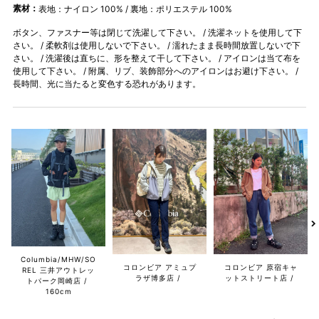
素材：
表地：ナイロン 100% / 裏地：ポリエステル 100%
ボタン、ファスナー等は閉じて洗濯して下さい。 / 洗濯ネットを使用して下
さい。 / 柔軟剤は使用しないで下さい。 / 濡れたまま長時間放置しないで下
さい。 / 洗濯後は直ちに、形を整えて干して下さい。 / アイロンは当て布を
使用して下さい。 / 附属、リブ、装飾部分へのアイロンはお避け下さい。 /
長時間、光に当たると変色する恐れがあります。
Columbia/MHW/SO
コロンビア アミュプ
コロンビア 原宿キャ
REL 三井アウトレッ
ラザ博多店
ットストリート店
トパーク岡崎店
160cm