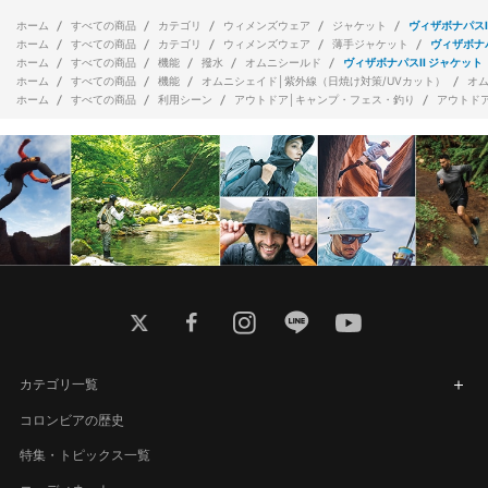
ホーム
すべての商品
カテゴリ
ウィメンズウェア
ジャケット
ヴィザボナパスI
ホーム
すべての商品
カテゴリ
ウィメンズウェア
薄手ジャケット
ヴィザボナパ
ホーム
すべての商品
機能
撥水
オムニシールド
ヴィザボナパスII ジャケット
ホーム
すべての商品
機能
オムニシェイド│紫外線（日焼け対策/UVカット）
オ
ホーム
すべての商品
利用シーン
アウトドア│キャンプ・フェス・釣り
アウトド
twitter
facebook
instagram
line
youtube
カテゴリ一覧
コロンビアの歴史
特集・トピックス一覧