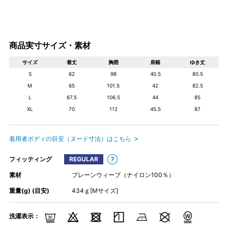
商品実寸サイズ・素材
サイズ
着丈
胸囲
肩幅
ゆき丈
S
62
98
40.5
80.5
M
65
101.5
42
82.5
L
67.5
106.5
44
85
XL
70
112
45.5
87
着用者ボディの目安（ヌード寸法）はこちら
フィッティング
REGULAR
素材
プレーンウィーブ（ナイロン100％）
重量(g) (目安)
434ｇ[Mサイズ]
洗濯表示：