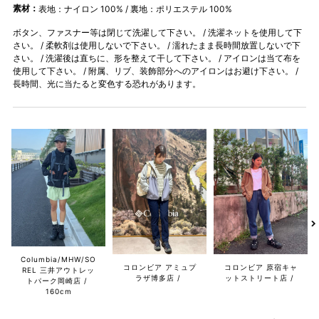
素材：
表地：ナイロン 100% / 裏地：ポリエステル 100%
ボタン、ファスナー等は閉じて洗濯して下さい。 / 洗濯ネットを使用して下
さい。 / 柔軟剤は使用しないで下さい。 / 濡れたまま長時間放置しないで下
さい。 / 洗濯後は直ちに、形を整えて干して下さい。 / アイロンは当て布を
使用して下さい。 / 附属、リブ、装飾部分へのアイロンはお避け下さい。 /
長時間、光に当たると変色する恐れがあります。
Columbia/MHW/SO
コロンビア アミュプ
コロンビア 原宿キャ
REL 三井アウトレッ
ラザ博多店
ットストリート店
トパーク岡崎店
160cm