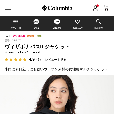
カテゴリ別
SALE
LINE通知
お気に入り
商品検索
SALE
WOMENS
紫外線
撥水
品番 :
XR9170
ヴィザボナパスII ジャケット
Vizzavona Pass™ II Jacket
4.9
（9）
レビューを見る
小雨にも日差しにも強いウーブン素材の女性用マルチジャケット