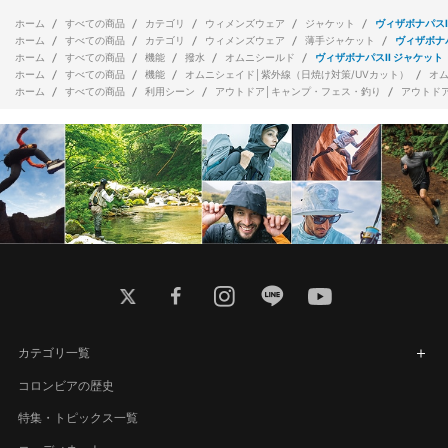
ホーム
すべての商品
カテゴリ
ウィメンズウェア
ジャケット
ヴィザボナパスI
ホーム
すべての商品
カテゴリ
ウィメンズウェア
薄手ジャケット
ヴィザボナパ
ホーム
すべての商品
機能
撥水
オムニシールド
ヴィザボナパスII ジャケット
ホーム
すべての商品
機能
オムニシェイド│紫外線（日焼け対策/UVカット）
オ
ホーム
すべての商品
利用シーン
アウトドア│キャンプ・フェス・釣り
アウトド
twitter
facebook
instagram
line
youtube
カテゴリ一覧
コロンビアの歴史
特集・トピックス一覧