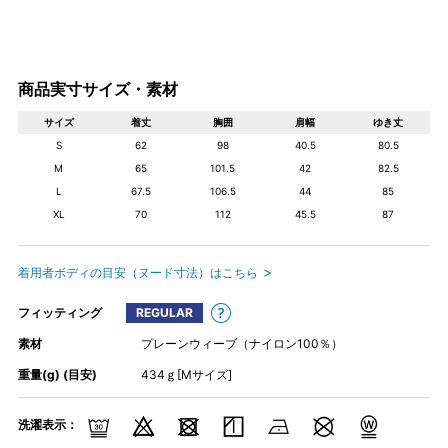
商品実寸サイズ・素材
サイズ
着丈
胸囲
肩幅
ゆき丈
S
62
98
40.5
80.5
M
65
101.5
42
82.5
L
67.5
106.5
44
85
XL
70
112
45.5
87
着用者ボディの目安（ヌード寸法）はこちら
フィッティング
REGULAR
素材
プレーンウィーブ（ナイロン100％）
重量(g) (目安)
434ｇ[Mサイズ]
洗濯表示：