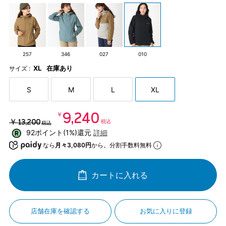
257
346
027
010
XL
在庫あり
サイズ :
S
M
L
XL
￥9,240
￥13,200
税込
税込
92ポイント(1%)還元
詳細
なら
月々3,080円
から。分割手数料無料
カートに入れる
店舗在庫を確認する
お気に入りに登録