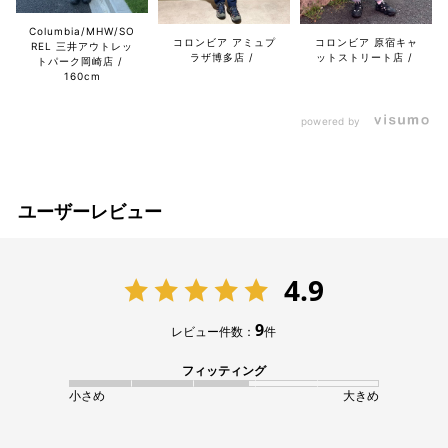
Columbia/MHW/SO
コロンビア アミュプ
コロンビア 原宿キャ
REL 三井アウトレッ
ラザ博多店
ットストリート店
トパーク岡崎店
160cm
powered by
ユーザーレビュー
4.9
9
レビュー件数：
件
フィッティング
小さめ
大きめ