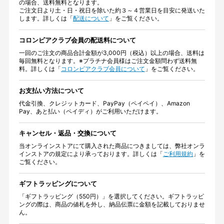
の場合、送料無料となります。
ご注文日より土・日・祝日を除いた約３～４営業日を目安に発送いた
します。詳しくは「
配送について
」をご覧ください。
コロンビアクラブ会員の配送料について
一回のご注文の商品合計金額が3,000円（税込）以上の場合、送料は
毎回無料となります。※プラチナ会員様はご注文金額問わず送料無
料。詳しくは「
コロンビアクラブ会員について
」をご覧ください。
お支払い方法について
代金引換、クレジットカード、PayPay（ペイペイ）、Amazon
Pay、あと払い（ペイディ）がご利用いただけます。
キャンセル・返品・交換について
当オンラインストアにて購入された商品につきましては、弊社オンラ
インストアの規定により承っております。詳しくは「
ご利用規約
」を
ご覧ください。
ギフトラッピングについて
「ギフトラッピング（550円）」を選択してください。ギフトラッピ
ングの際は、商品の値札を外し、納品伝票に金額を記載しておりませ
ん。