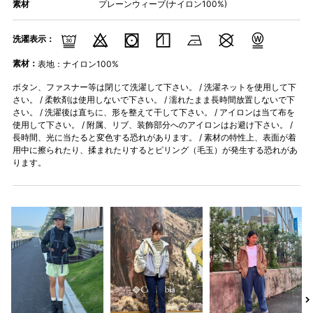
素材
プレーンウィーブ(ナイロン100%)
洗濯表示：
素材：
表地：ナイロン100%
ボタン、ファスナー等は閉じて洗濯して下さい。 / 洗濯ネットを使用して下
さい。 / 柔軟剤は使用しないで下さい。 / 濡れたまま長時間放置しないで下
さい。 / 洗濯後は直ちに、形を整えて干して下さい。 / アイロンは当て布を
使用して下さい。 / 附属、リブ、装飾部分へのアイロンはお避け下さい。 /
長時間、光に当たると変色する恐れがあります。 / 素材の特性上、表面が着
用中に擦られたり、揉まれたりするとピリング（毛玉）が発生する恐れがあ
ります。