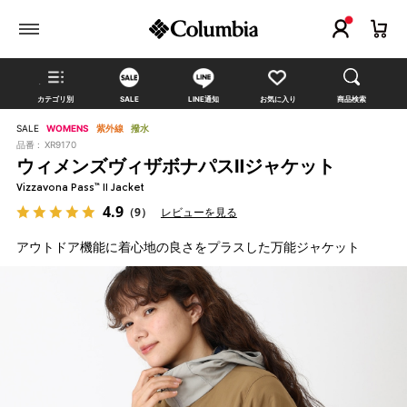
カテゴリ別
SALE
LINE通知
お気に入り
商品検索
SALE
WOMENS
紫外線
撥水
品番 :
XR9170
ウィメンズヴィザボナパスⅡジャケット
Vizzavona Pass™ II Jacket
4.9
（9）
レビューを見る
アウトドア機能に着心地の良さをプラスした万能ジャケット