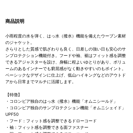
商品説明
小雨程度の水を弾く、はっ水（撥水）機能を備えたウーブン素材
のジャケット。
さらりとした質感で肌ざわりも良く、日差しの強い日も安心のサ
ンプロテクション機能付き。フードや袖、裾はフィット感を調整
できるアジャスターを設け、身幅に程よいゆとりがあり、ボリュ
ームのあるインナーでも窮屈感がなく動きやすいのもポイント。
ベーシックなデザインに仕上げ、低山ハイキングなどのアウトド
アから日常までマルチに活躍します。
【特徴】
・コロンビア独自のはっ水（撥水）機能「オムニシールド」
・コロンビア独自のサンプロテクション機能「オムニシェイド」
UPF50
・フード：フィット感を調整できるドローコード
・袖：フィット感を調整できる面ファスナー