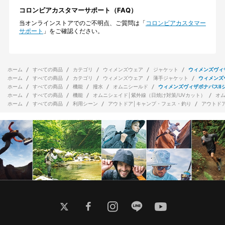
コロンビアカスタマーサポート（FAQ）
当オンラインストアでのご不明点、ご質問は「
コロンビアカスタマー
サポート
」をご確認ください。
ホーム
すべての商品
カテゴリ
ウィメンズウェア
ジャケット
ウィメンズヴィ
ホーム
すべての商品
カテゴリ
ウィメンズウェア
薄手ジャケット
ウィメンズ
ホーム
すべての商品
機能
撥水
オムニシールド
ウィメンズヴィザボナパスⅡ
ホーム
すべての商品
機能
オムニシェイド│紫外線（日焼け対策/UVカット）
オ
ホーム
すべての商品
利用シーン
アウトドア│キャンプ・フェス・釣り
アウトド
twitter
facebook
instagram
line
youtube