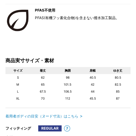
PFAS不使用
PFAS(有機フッ素化合物)を含まない撥水加工製品。
商品実寸サイズ・素材
サイズ
着丈
胸囲
肩幅
ゆき丈
S
62
98
40.5
80.5
M
65
101.5
42
82.5
L
67.5
106.5
44
85
XL
70
112
45.5
87
着用者ボディの目安（ヌード寸法）はこちら
フィッティング
REGULAR