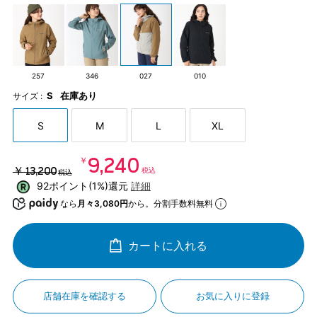
257
346
027
010
S
在庫あり
サイズ :
S
M
L
XL
￥9,240
￥13,200
税込
税込
92ポイント(1%)還元
詳細
なら
月々3,080円
から。分割手数料無料
カートに入れる
店舗在庫を確認する
お気に入りに登録