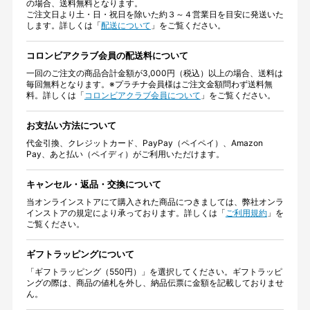
の場合、送料無料となります。
ご注文日より土・日・祝日を除いた約３～４営業日を目安に発送いた
します。詳しくは「
配送について
」をご覧ください。
コロンビアクラブ会員の配送料について
一回のご注文の商品合計金額が3,000円（税込）以上の場合、送料は
毎回無料となります。※プラチナ会員様はご注文金額問わず送料無
料。詳しくは「
コロンビアクラブ会員について
」をご覧ください。
お支払い方法について
代金引換、クレジットカード、PayPay（ペイペイ）、Amazon
Pay、あと払い（ペイディ）がご利用いただけます。
キャンセル・返品・交換について
当オンラインストアにて購入された商品につきましては、弊社オンラ
インストアの規定により承っております。詳しくは「
ご利用規約
」を
ご覧ください。
ギフトラッピングについて
「ギフトラッピング（550円）」を選択してください。ギフトラッピ
ングの際は、商品の値札を外し、納品伝票に金額を記載しておりませ
ん。