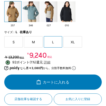
257
346
027
010
L
在庫あり
サイズ :
S
M
L
XL
￥9,240
￥13,200
税込
税込
92ポイント(1%)還元
詳細
なら
月々3,080円
から。分割手数料無料
カートに入れる
店舗在庫を確認する
お気に入りに登録