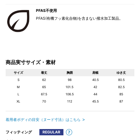
PFAS不使用
PFAS(有機フッ素化合物)を含まない撥水加工製品。
商品実寸サイズ・素材
サイズ
着丈
胸囲
肩幅
ゆき丈
S
62
98
40.5
80.5
M
65
101.5
42
82.5
L
67.5
106.5
44
85
XL
70
112
45.5
87
着用者ボディの目安（ヌード寸法）はこちら
フィッティング
REGULAR