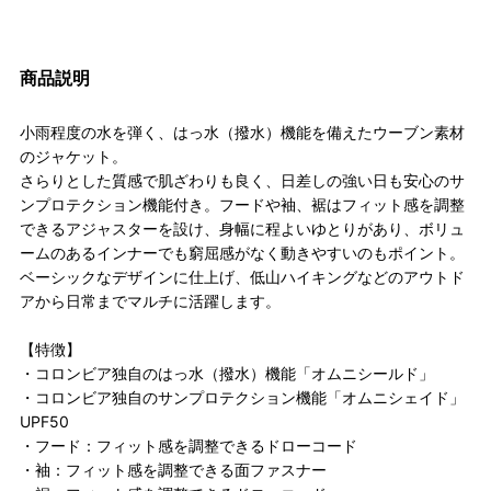
商品説明
小雨程度の水を弾く、はっ水（撥水）機能を備えたウーブン素材
のジャケット。
さらりとした質感で肌ざわりも良く、日差しの強い日も安心のサ
ンプロテクション機能付き。フードや袖、裾はフィット感を調整
できるアジャスターを設け、身幅に程よいゆとりがあり、ボリュ
ームのあるインナーでも窮屈感がなく動きやすいのもポイント。
ベーシックなデザインに仕上げ、低山ハイキングなどのアウトド
アから日常までマルチに活躍します。
【特徴】
・コロンビア独自のはっ水（撥水）機能「オムニシールド」
・コロンビア独自のサンプロテクション機能「オムニシェイド」
UPF50
・フード：フィット感を調整できるドローコード
・袖：フィット感を調整できる面ファスナー