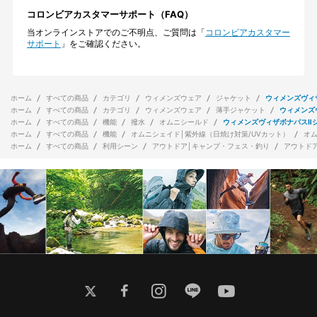
コロンビアカスタマーサポート（FAQ）
当オンラインストアでのご不明点、ご質問は「
コロンビアカスタマー
サポート
」をご確認ください。
ホーム
すべての商品
カテゴリ
ウィメンズウェア
ジャケット
ウィメンズヴィ
ホーム
すべての商品
カテゴリ
ウィメンズウェア
薄手ジャケット
ウィメンズ
ホーム
すべての商品
機能
撥水
オムニシールド
ウィメンズヴィザボナパスⅡ
ホーム
すべての商品
機能
オムニシェイド│紫外線（日焼け対策/UVカット）
オ
ホーム
すべての商品
利用シーン
アウトドア│キャンプ・フェス・釣り
アウトド
twitter
facebook
instagram
line
youtube