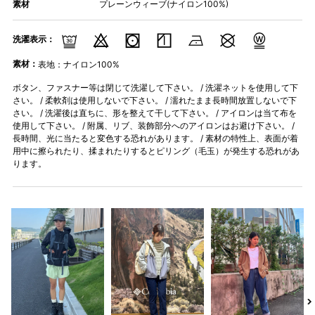
素材
プレーンウィーブ(ナイロン100%)
洗濯表示：
素材：
表地：ナイロン100%
ボタン、ファスナー等は閉じて洗濯して下さい。 / 洗濯ネットを使用して下
さい。 / 柔軟剤は使用しないで下さい。 / 濡れたまま長時間放置しないで下
さい。 / 洗濯後は直ちに、形を整えて干して下さい。 / アイロンは当て布を
使用して下さい。 / 附属、リブ、装飾部分へのアイロンはお避け下さい。 /
長時間、光に当たると変色する恐れがあります。 / 素材の特性上、表面が着
用中に擦られたり、揉まれたりするとピリング（毛玉）が発生する恐れがあ
ります。