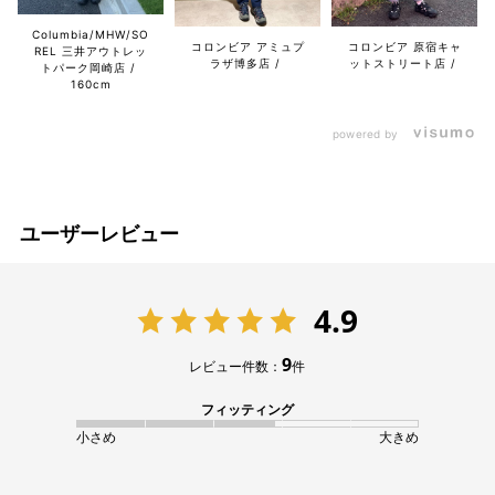
Columbia/MHW/SO
コロンビア アミュプ
コロンビア 原宿キャ
REL 三井アウトレッ
ラザ博多店
ットストリート店
トパーク岡崎店
160cm
powered by
ユーザーレビュー
4.9
9
レビュー件数：
件
フィッティング
小さめ
大きめ