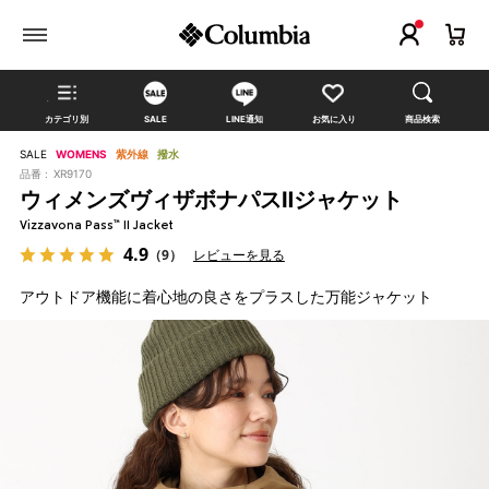
カテゴリ別
SALE
LINE通知
お気に入り
商品検索
SALE
WOMENS
紫外線
撥水
品番 :
XR9170
ウィメンズヴィザボナパスⅡジャケット
Vizzavona Pass™ II Jacket
4.9
（9）
レビューを見る
アウトドア機能に着心地の良さをプラスした万能ジャケット