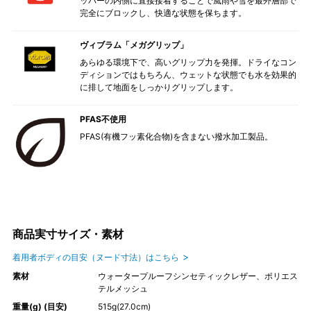
ッパーの内側に直接接着することで風雨や雪を最外層部で
完全にブロックし、快適な状態を保ちます。
ヴィブラム「メガグリップ」
あらゆる環境下で、高いグリップ力を発揮。ドライなコン
ディションではもちろん、ウェットな状態でも水を効果的
に排して地面をしっかりグリップします。
PFAS不使用
PFAS(有機フッ素化合物)を含まない撥水加工製品。
商品実寸サイズ・素材
着用者ボディの目安（ヌード寸法）はこちら
素材
ウォータープルーフシンセティックレザー、ポリエス
テルメッシュ
重量(g) (目安)
515g(27.0cm)