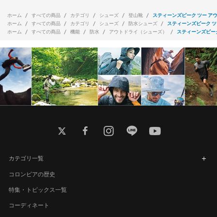
ホーム
すべての商品
カテゴリ
シューズ
登山靴
スティーンズピーク ツー アウ
ホーム
すべての商品
カテゴリ
シューズ
防水シューズ
スティーンズピーク ツ
ホーム
すべての商品
機能
防水
アウトドライ（シューズ）
スティーンズピーク
twitter
facebook
instagram
line
youtube
カテゴリ一覧
コロンビアの歴史
特集・トピックス一覧
コーディネート