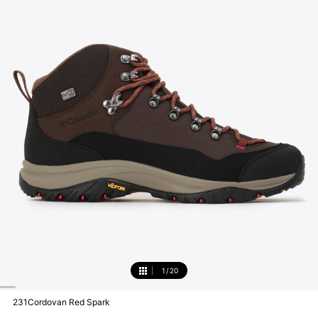
1
/
20
1
231Cordovan Red Spark