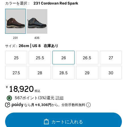
カラーを選択 :
231 Cordovan Red Spark
231
435
26cm | US 8
在庫あり
サイズ :
25
25.5
26
26.5
27
27.5
28
28.5
29
30
￥18,920
税込
567ポイント(3%)還元
詳細
なら
月々6,306円
から。分割手数料無料
カートに入れる