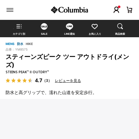
カテゴリ別
SALE
LINE通知
お気に入り
商品検索
MENS
防水
HIKE
品番 :
YM8575
スティーンズピーク ツー アウトドライ(メン
ズ)
STEENS PEAK™ II OUTDRY™
4.7
（3）
レビューを見る
防水と高グリップで、濡れた山道を安定歩行。