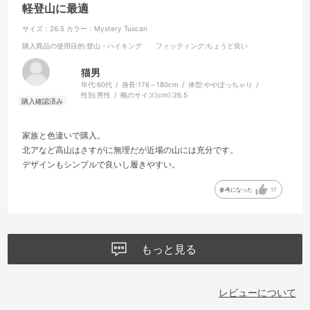
軽登山に最適
サイズ：26.5
カラー：Mystery Tuscan
購入商品の使用目的
:登山・ハイキング
フィッティング
:ちょうど良い
猫男
年代:
60代
身長:
176～180cm
体型:
ややぽっちゃり
性別:
男性
靴のサイズ(cm):
26.5
家族と色違いで購入。
北アなど高山はさすがに無理だが近場の山には充分です。
デザインもシンプルで良いし履きやすい。
参考になった
17
もっと見る
レビューについて