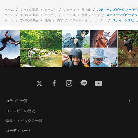
ホーム
すべての商品
カテゴリ
シューズ
登山靴
スティーンズピーク ツー アウ
ホーム
すべての商品
カテゴリ
シューズ
防水シューズ
スティーンズピーク ツ
ホーム
すべての商品
機能
防水
アウトドライ（シューズ）
スティーンズピーク
twitter
facebook
instagram
line
youtube
カテゴリ一覧
コロンビアの歴史
特集・トピックス一覧
コーディネート