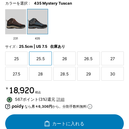
カラーを選択 :
435 Mystery Tuscan
231
435
25.5cm | US 7.5
在庫あり
サイズ :
25
25.5
26
26.5
27
27.5
28
28.5
29
30
￥18,920
税込
567ポイント(3%)還元
詳細
なら
月々6,306円
から。分割手数料無料
カートに入れる