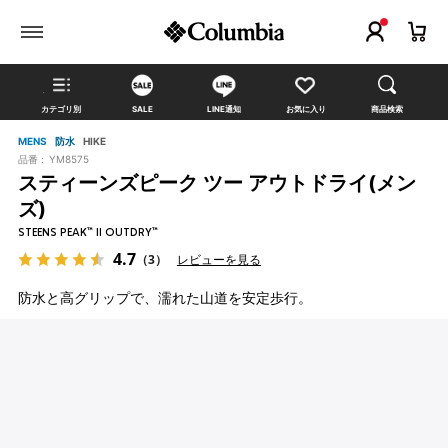
カテゴリ別
SALE
LINE通知
お気に入り
商品検索
MENS
防水
HIKE
品番 :
YM8575
スティーンズピーク ツー アウトドライ(メン
ズ)
STEENS PEAK™ II OUTDRY™
4.7
（3）
レビューを見る
防水と高グリップで、濡れた山道を安定歩行。