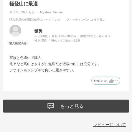
軽登山に最適
サイズ：26.5
カラー：Mystery Tuscan
購入商品の使用目的
:登山・ハイキング
フィッティング
:ちょうど良い
猫男
年代:
60代
身長:
176～180cm
体型:
ややぽっちゃり
性別:
男性
靴のサイズ(cm):
26.5
家族と色違いで購入。
北アなど高山はさすがに無理だが近場の山には充分です。
デザインもシンプルで良いし履きやすい。
参考になった
17
もっと見る
レビューについて