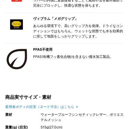
ッパーの内側に直接接着することで風雨や雪を最外層部で
完全にブロックし、快適な状態を保ちます。
ヴィブラム「メガグリップ」
あらゆる環境下で、高いグリップ力を発揮。ドライなコン
ディションではもちろん、ウェットな状態でも水を効果的
に排して地面をしっかりグリップします。
PFAS不使用
PFAS(有機フッ素化合物)を含まない撥水加工製品。
商品実寸サイズ・素材
着用者ボディの目安（ヌード寸法）はこちら
素材
ウォータープルーフシンセティックレザー、ポリエス
テルメッシュ
重量(g) (目安)
515g(27.0cm)