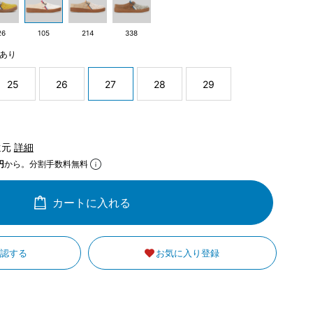
26
105
214
338
あり
25
26
27
28
29
還元
詳細
円
から。分割手数料無料
カートに入れる
確認する
お気に入り登録