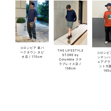
コロンビア 泉パ
THE LIFESTYLE
ークタウン タピ
コロンビ
STORE by
オ店
170cm
ンテンハ
Columbia ステ
ェアグラ
ラプレイス店
ント大
158cm
165