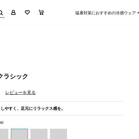
マイページ
お気に入り
買い物かご
猛暑対策におすすめの冷感ウェア
クラシック
）
レビューを見る
きしやすく、足元にリラックス感を。
ap