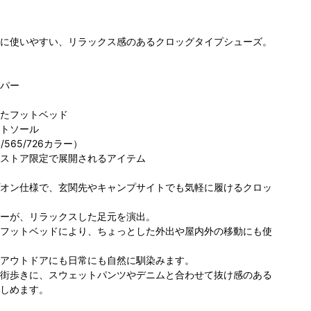
に使いやすい、リラックス感のあるクロッグタイプシューズ。
パー
たフットベッド
トソール
ロンビア
コロンビア アウ
コロンビア サッ
コ
/565/726カラー）
 IS みなと
トドアヴィレッ
ポロファクトリｰ
ポ
ストア限定で展開されるアイテム
らい店
ジ店
174cm
店
160cm
77cm
オン仕様で、玄関先やキャンプサイトでも気軽に履けるクロッ
ーが、リラックスした足元を演出。
フットベッドにより、ちょっとした外出や屋内外の移動にも使
アウトドアにも日常にも自然に馴染みます。
街歩きに、スウェットパンツやデニムと合わせて抜け感のある
しめます。