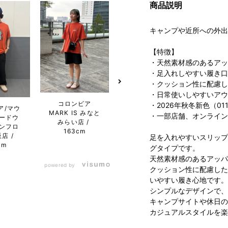
商品説明
キャンプや近所への外出
【特徴】
・天然素材感のあるアッ
・足入れしやすい履き口
・クッション性に配慮し
・日常使いしやすいアウ
コロンビア
Columbia 二子
コ
・2026年秋冬新色（011
ア/マウ
MARK IS みなと
玉川ライズ S.C.
MARK
・一部店舗、オンライン
ードウ
みらい店
店
163cm
み
ンフロ
163cm
1
阪店
足を入れやすいスリップ
cm
グタイプです。
天然素材感のあるアッパ
powered by
クッション性に配慮した
いやすい履き心地です。
シンプルなデザインで、
キャンプサイトや休日の
カジュアルスタイルを楽