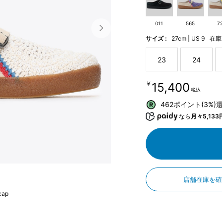
011
565
7
サイズ :
27cm | US 9
在庫
23
24
￥15,400
税込
462ポイント(3%)
なら
月々5,133
店舗在庫を
cap