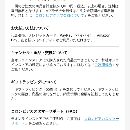
一回のご注文の商品合計金額が3,000円（税込）以上の場合、送料は
毎回無料となります。※プラチナ会員様はご注文金額問わず送料無
料。詳しくは「
コロンビアクラブ会員について
」をご覧ください。
お支払い方法について
代金引換、クレジットカード、PayPay（ペイペイ）、Amazon
Pay、あと払い（ペイディ）がご利用いただけます。
キャンセル・返品・交換について
当オンラインストアにて購入された商品につきましては、弊社オンラ
インストアの規定により承っております。詳しくは「
ご利用規約
」を
ご覧ください。
ギフトラッピングについて
「ギフトラッピング（550円）」を選択してください。ギフトラッピ
ングの際は、商品の値札を外し、納品伝票に金額を記載しておりませ
ん。
コロンビアカスタマーサポート（FAQ）
当オンラインストアでのご不明点、ご質問は「
コロンビアカスタマー
サポート
」をご確認ください。