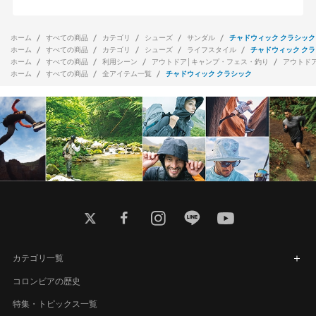
ホーム
すべての商品
カテゴリ
シューズ
サンダル
チャドウィック クラシック
ホーム
すべての商品
カテゴリ
シューズ
ライフスタイル
チャドウィック ク
ホーム
すべての商品
利用シーン
アウトドア│キャンプ・フェス・釣り
アウトド
ホーム
すべての商品
全アイテム一覧
チャドウィック クラシック
twitter
facebook
instagram
line
youtube
カテゴリ一覧
コロンビアの歴史
特集・トピックス一覧