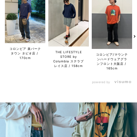
コロンビア 泉パーク
THE LIFESTYLE
タウン タピオ店
コロンビア/マウンテ
STORE by
170cm
ンハードウェアグラ
Columbia ステラプ
ンフロント大阪店
レイス店
158cm
165cm
powered by