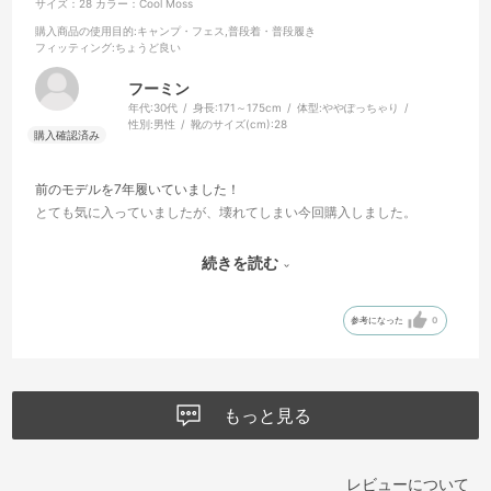
サイズ：28
カラー：Cool Moss
購入商品の使用目的
:キャンプ・フェス,普段着・普段履き
フィッティング
:ちょうど良い
フーミン
年代:
30代
身長:
171～175cm
体型:
ややぽっちゃり
性別:
男性
靴のサイズ(cm):
28
前のモデルを7年履いていました！
とても気に入っていましたが、壊れてしまい今回購入しました。
見た目良し！ 履き心地良し！
続きを読む
チャドウィック最高です！
参考になった
0
もっと見る
レビューについて