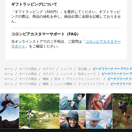
ギフトラッピングについて
「ギフトラッピング（550円）」を選択してください。ギフトラッピ
ングの際は、商品の値札を外し、納品伝票に金額を記載しておりませ
ん。
コロンビアカスタマーサポート（FAQ）
当オンラインストアでのご不明点、ご質問は「
コロンビアカスタマー
サポート
」をご確認ください。
ホーム
すべての商品
カテゴリ
シューズ
登山靴
ピークフリーク ツー アウトド
ホーム
すべての商品
カテゴリ
シューズ
防水シューズ
ピークフリーク ツー 
ホーム
すべての商品
機能
防水
アウトドライ（シューズ）
ピークフリーク ツ
ホーム
すべての商品
機能
シューズ機能
テックライトプラス
ピークフリーク 