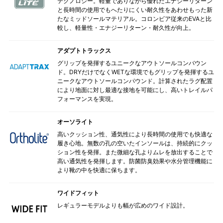
テクノロジー。軽量でありながら優れたエナジーリターン
と長時間の使用でもへたりにくい耐久性をあわせもった新
たなミッドソールマテリアル。コロンビア従来のEVAと比
較し、軽量性・エナジーリターン・耐久性が向上。
アダプトトラックス
グリップを発揮するユニークなアウトソールコンバウン
ド。DRYだけでなくWETな環境でもグリップを発揮するユ
ニークなアウトソールコンパウンド。計算されたラグ配置
により地面に対し最適な接地を可能にし、高いトレイルパ
フォーマンスを実現。
オーソライト
高いクッション性、通気性により長時間の使用でも快適な
履き心地。無数の孔の空いたインソールは、持続的にクッ
ション性を発揮。また微細な孔よりムレを放出することで
高い通気性を発揮します。防菌防臭効果や水分管理機能に
より靴の中を快適に保ちます。
ワイドフィット
レギュラーモデルよりも幅が広めのワイド設計。