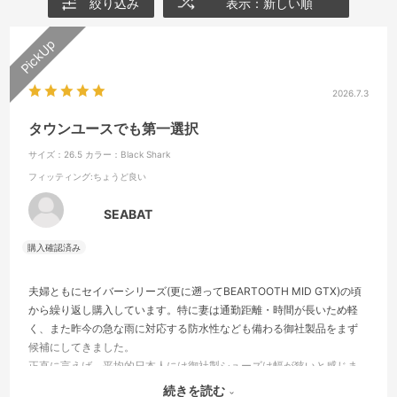
絞り込み
表示：新しい順
2026.7.3
タウンユースでも第一選択
サイズ：26.5
カラー：Black Shark
フィッティング
:ちょうど良い
SEABAT
夫婦ともにセイバーシリーズ(更に遡ってBEARTOOTH MID GTX)の頃
から繰り返し購入しています。特に妻は通勤距離・時間が長いため軽
く、また昨今の急な雨に対応する防水性なども備わる御社製品をまず
候補にしてきました。
正直に言えば、平均的日本人には御社製シューズは幅が狭いと感じま
す。ワイド製法のものでも今少し、と思うくらいです。
続きを読む