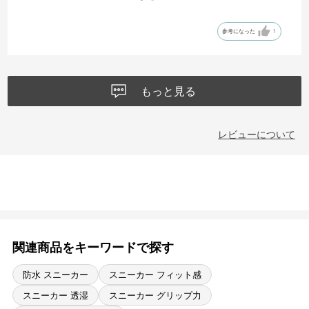
今回はそろそろ消耗してきたセイバー・ツーの後釜として用意しまし
た。ピークフリーク・ツーとしては初なのですが、セイバー・ツーと
参考になった
1
履き心地に大きい違和感はないのでは？と期待しています。
もっと見る
レビューについて
関連商品をキーワードで探す
防水 スニーカー
スニーカー フィット感
スニーカー 透湿
スニーカー グリップ力