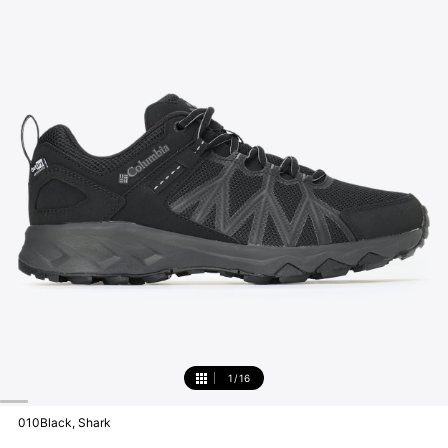
1
/
16
1
010Black, Shark