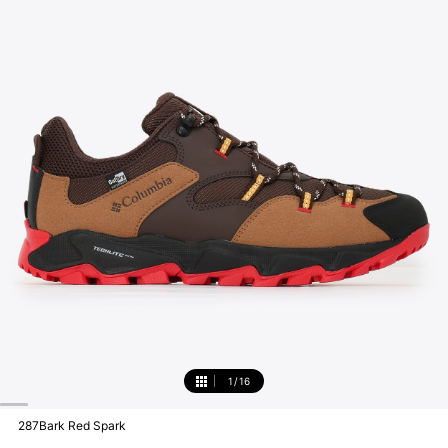
1
/
16
1
287Bark Red Spark