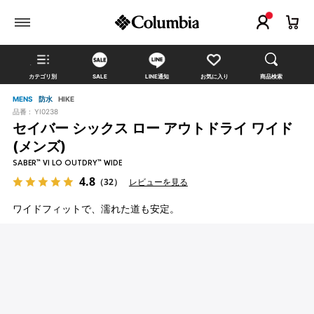
カテゴリ別
SALE
LINE通知
お気に入り
商品検索
MENS
防水
HIKE
品番 :
YI0238
セイバー シックス ロー アウトドライ ワイド
(メンズ)
SABER™ VI LO OUTDRY™ WIDE
4.8
（32）
レビューを見る
ワイドフィットで、濡れた道も安定。