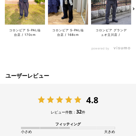
コロンビア S-PAL仙
コロンビア グランデ
コロンビア S-PAL仙
台店
170cm
ュオ立川店
台店
168cm
powered by
ユーザーレビュー
4.8
32
レビュー件数：
件
フィッティング
小さめ
大きめ