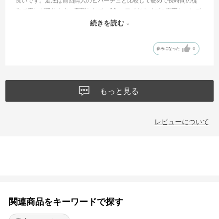
良いです。足底は前回購入のヒバーチュと比較して硬めで長時間の徒
歩で疲れが残ります。要望として、29cmワイドタイプの充実と、レデ
ィースのデザインの商品のメンズ採用です。
続きを読む
※メンズの黒色中心が選択から外れます。
参考になった
0
もっと見る
レビューについて
関連商品をキーワードで探す