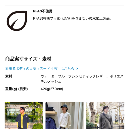
PFAS不使用
PFAS(有機フッ素化合物)を含まない撥水加工製品。
商品実寸サイズ・素材
着用者ボディの目安（ヌード寸法）はこちら
素材
ウォータープルーフシンセティックレザー、ポリエス
テルメッシュ
重量(g) (目安)
426g(27.0cm)