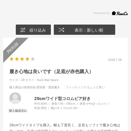
絞り込み
表示：新しい順
2026.7.28
履き心地は良いです（足底が赤色購入）
サイズ：29
カラー：Bark Red Spark
購入商品の使用目的
:普段着・普段履き
フィッティング
:ちょうど良い
29cmワイド型コロムビア好き
年代:
60代
身長:
176～180cm
体型:
ややぽっちゃり
性別:
男性
靴のサイズ(cm):
29～
29cmワイドタイプを購入。幅も丁度良く、足首もソフトで履き心地は