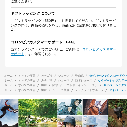
ご覧ください。
ギフトラッピングについて
「ギフトラッピング（550円）」を選択してください。ギフトラッピ
ングの際は、商品の値札を外し、納品伝票に金額を記載しておりませ
ん。
コロンビアカスタマーサポート（FAQ）
当オンラインストアでのご不明点、ご質問は「
コロンビアカスタマー
サポート
」をご確認ください。
ホーム
すべての商品
カテゴリ
シューズ
登山靴
セイバー シックス ロー アウ
ホーム
すべての商品
カテゴリ
シューズ
防水シューズ
セイバー シックス ロー
ホーム
すべての商品
機能
防水
アウトドライ（シューズ）
セイバー シックス
ホーム
すべての商品
機能
シューズ機能
テックライトウルトラ
セイバー シッ