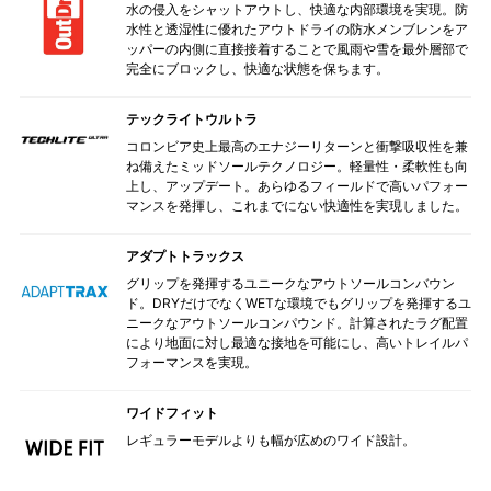
水の侵入をシャットアウトし、快適な内部環境を実現。防
水性と透湿性に優れたアウトドライの防水メンブレンをア
ッパーの内側に直接接着することで風雨や雪を最外層部で
完全にブロックし、快適な状態を保ちます。
テックライトウルトラ
コロンビア史上最高のエナジーリターンと衝撃吸収性を兼
ね備えたミッドソールテクノロジー。軽量性・柔軟性も向
上し、アップデート。あらゆるフィールドで高いパフォー
マンスを発揮し、これまでにない快適性を実現しました。
アダプトトラックス
グリップを発揮するユニークなアウトソールコンバウン
ド。DRYだけでなくWETな環境でもグリップを発揮するユ
ニークなアウトソールコンパウンド。計算されたラグ配置
により地面に対し最適な接地を可能にし、高いトレイルパ
フォーマンスを実現。
ワイドフィット
レギュラーモデルよりも幅が広めのワイド設計。