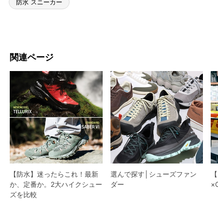
防水 スニーカー
関連ページ
【防水】迷ったらこれ！最新
選んで探す│シューズファン
【
か、定番か。2大ハイクシュー
ダー​
×
ズを比較