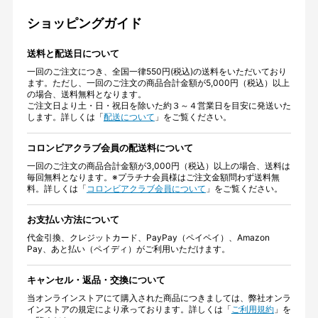
ショッピングガイド
送料と配送日について
一回のご注文につき、全国一律550円(税込)の送料をいただいており
ます。ただし、一回のご注文の商品合計金額が5,000円（税込）以上
の場合、送料無料となります。
ご注文日より土・日・祝日を除いた約３～４営業日を目安に発送いた
します。詳しくは「
配送について
」をご覧ください。
コロンビアクラブ会員の配送料について
一回のご注文の商品合計金額が3,000円（税込）以上の場合、送料は
毎回無料となります。※プラチナ会員様はご注文金額問わず送料無
料。詳しくは「
コロンビアクラブ会員について
」をご覧ください。
お支払い方法について
代金引換、クレジットカード、PayPay（ペイペイ）、Amazon
Pay、あと払い（ペイディ）がご利用いただけます。
キャンセル・返品・交換について
当オンラインストアにて購入された商品につきましては、弊社オンラ
インストアの規定により承っております。詳しくは「
ご利用規約
」を