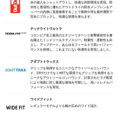
水の侵入をシャットアウトし、快適な内部環境を実現。防
水性と透湿性に優れたアウトドライの防水メンブレンをア
ッパーの内側に直接接着することで風雨や雪を最外層部で
完全にブロックし、快適な状態を保ちます。
テックライトウルトラ
コロンビア史上最高のエナジーリターンと衝撃吸収性を兼
ね備えたミッドソールテクノロジー。軽量性・柔軟性も向
上し、アップデート。あらゆるフィールドで高いパフォー
マンスを発揮し、これまでにない快適性を実現しました。
アダプトトラックス
グリップを発揮するユニークなアウトソールコンバウン
ド。DRYだけでなくWETな環境でもグリップを発揮するユ
ニークなアウトソールコンパウンド。計算されたラグ配置
により地面に対し最適な接地を可能にし、高いトレイルパ
フォーマンスを実現。
ワイドフィット
レギュラーモデルよりも幅が広めのワイド設計。