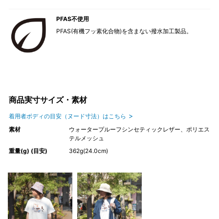
PFAS不使用
PFAS(有機フッ素化合物)を含まない撥水加工製品。
商品実寸サイズ・素材
着用者ボディの目安（ヌード寸法）はこちら
素材
ウォータープルーフシンセティックレザー、ポリエス
テルメッシュ
重量(g) (目安)
362g(24.0cm)