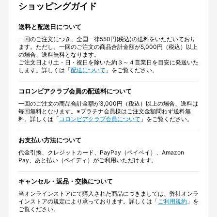
ショッピングガイド
送料と配送日について
一回のご注文につき、全国一律550円(税込)の送料をいただいており
ます。ただし、一回のご注文の商品合計金額が5,000円（税込）以上
の場合、送料無料となります。
ご注文日より土・日・祝日を除いた約３～４営業日を目安に発送いた
します。詳しくは「
配送について
」をご覧ください。
コロンビアクラブ会員の配送料について
一回のご注文の商品合計金額が3,000円（税込）以上の場合、送料は
毎回無料となります。※プラチナ会員様はご注文金額問わず送料無
料。詳しくは「
コロンビアクラブ会員について
」をご覧ください。
お支払い方法について
代金引換、クレジットカード、PayPay（ペイペイ）、Amazon
Pay、あと払い（ペイディ）がご利用いただけます。
キャンセル・返品・交換について
当オンラインストアにて購入された商品につきましては、弊社オンラ
インストアの規定により承っております。詳しくは「
ご利用規約
」を
ご覧ください。