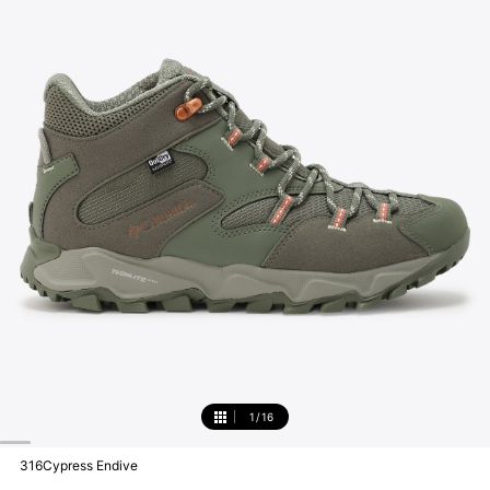
1
/
16
1
316Cypress Endive