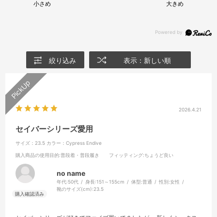
小さめ
大きめ
絞り込み
表示：新しい順
2026.4.21
セイバーシリーズ愛用
サイズ：23.5
カラー：Cypress Endive
購入商品の使用目的
:普段着・普段履き
フィッティング
:ちょうど良い
no name
年代:
50代
身長:
151～155cm
体型:
普通
性別:
女性
靴のサイズ(cm):
23.5