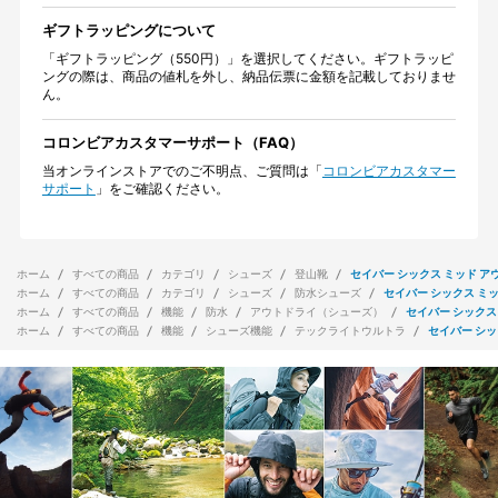
ギフトラッピングについて
「ギフトラッピング（550円）」を選択してください。ギフトラッピ
ングの際は、商品の値札を外し、納品伝票に金額を記載しておりませ
ん。
コロンビアカスタマーサポート（FAQ）
当オンラインストアでのご不明点、ご質問は「
コロンビアカスタマー
サポート
」をご確認ください。
ホーム
すべての商品
カテゴリ
シューズ
登山靴
セイバー シックス ミッド ア
ホーム
すべての商品
カテゴリ
シューズ
防水シューズ
セイバー シックス ミッ
ホーム
すべての商品
機能
防水
アウトドライ（シューズ）
セイバー シックス
ホーム
すべての商品
機能
シューズ機能
テックライトウルトラ
セイバー シッ