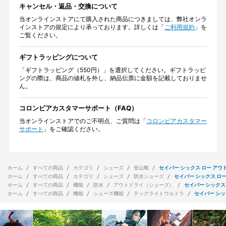
キャンセル・返品・交換について
当オンラインストアにて購入された商品につきましては、弊社オンラ
インストアの規定により承っております。詳しくは「
ご利用規約
」を
ご覧ください。
ギフトラッピングについて
「ギフトラッピング（550円）」を選択してください。ギフトラッピ
ングの際は、商品の値札を外し、納品伝票に金額を記載しておりませ
ん。
コロンビアカスタマーサポート（FAQ）
当オンラインストアでのご不明点、ご質問は「
コロンビアカスタマー
サポート
」をご確認ください。
ホーム
すべての商品
カテゴリ
シューズ
登山靴
セイバー シックス ロー アウ
ホーム
すべての商品
カテゴリ
シューズ
防水シューズ
セイバー シックス ロー
ホーム
すべての商品
機能
防水
アウトドライ（シューズ）
セイバー シックス
ホーム
すべての商品
機能
シューズ機能
テックライトウルトラ
セイバー シッ