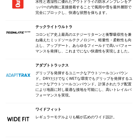
水性と透湿性に優れたアウトドライの防水メンブレンをア
ッパーの内側に直接接着することで風雨や雪を最外層部で
完全にブロックし、快適な状態を保ちます。
テックライトウルトラ
コロンビア史上最高のエナジーリターンと衝撃吸収性を兼
ね備えたミッドソールテクノロジー。軽量性・柔軟性も向
上し、アップデート。あらゆるフィールドで高いパフォー
マンスを発揮し、これまでにない快適性を実現しました。
アダプトトラックス
グリップを発揮するユニークなアウトソールコンバウン
ド。DRYだけでなくWETな環境でもグリップを発揮するユ
ニークなアウトソールコンパウンド。計算されたラグ配置
により地面に対し最適な接地を可能にし、高いトレイルパ
フォーマンスを実現。
ワイドフィット
レギュラーモデルよりも幅が広めのワイド設計。