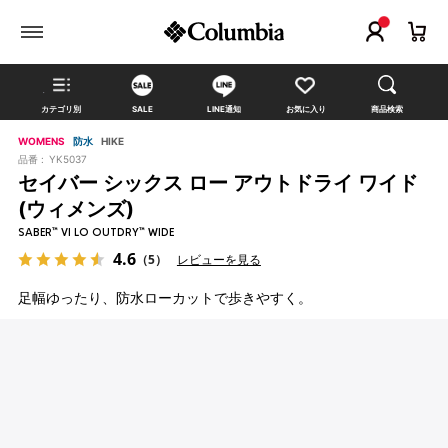
カテゴリ別
SALE
LINE通知
お気に入り
商品検索
WOMENS
防水
HIKE
品番 :
YK5037
セイバー シックス ロー アウトドライ ワイド
(ウィメンズ)
SABER™ VI LO OUTDRY™ WIDE
4.6
（5）
レビューを見る
足幅ゆったり、防水ローカットで歩きやすく。