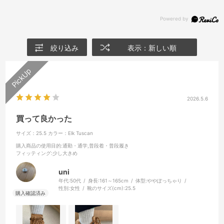
絞り込み
表示：新しい順
2026.5.6
買って良かった
サイズ：25.5
カラー：Elk Tuscan
購入商品の使用目的
:通勤・通学,普段着・普段履き
フィッティング
:少し大きめ
uni
年代:
50代
身長:
161～165cm
体型:
ややぽっちゃり
性別:
女性
靴のサイズ(cm):
25.5