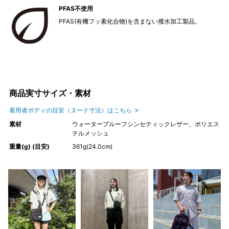
PFAS不使用
PFAS(有機フッ素化合物)を含まない撥水加工製品。
商品実寸サイズ・素材
着用者ボディの目安（ヌード寸法）はこちら
素材
ウォータープルーフシンセティックレザー、ポリエス
テルメッシュ
重量(g) (目安)
361g(24.0cm)