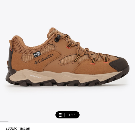
1
/
16
1
286Elk Tuscan