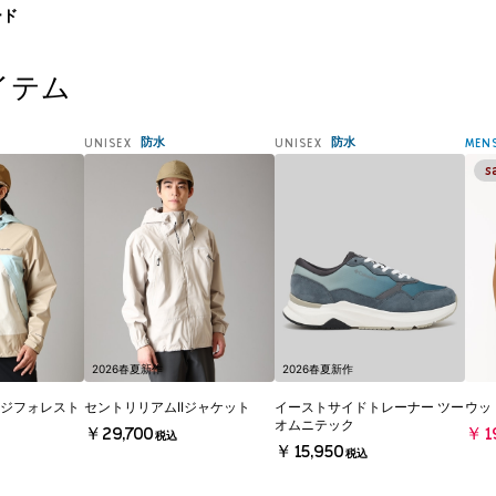
ード
イテム
防水
防水
UNISEX
UNISEX
MEN
2026春夏新作
2026春夏新作
ジフォレスト
セントリリアムIIジャケット
イーストサイドトレーナー ツー
ウッ
オムニテック
￥29,700
￥19
税込
￥15,950
税込