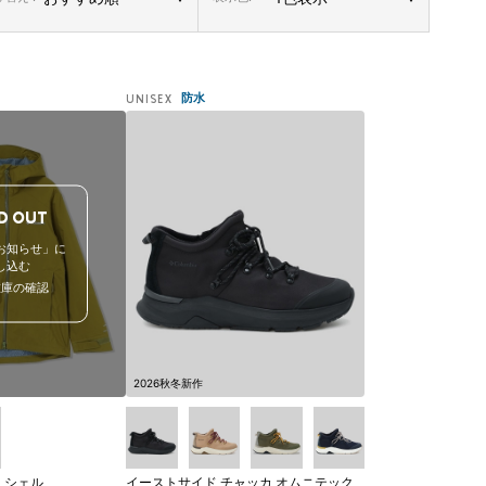
防水
UNISEX
D OUT
お知らせ」に
し込む
在庫の確認
2026秋冬新作
Lシェル
イーストサイド チャッカ オムニテック