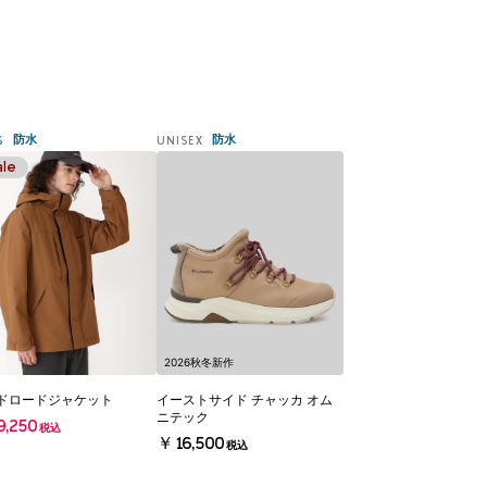
防水
防水
S
UNISEX
2026秋冬新作
ドロードジャケット
イーストサイド チャッカ オム
ニテック
,250
税込
￥16,500
税込