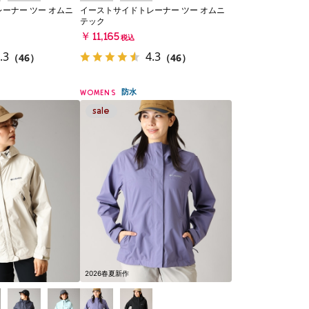
ーナー ツー オムニ
イーストサイドトレーナー ツー オムニ
テック
￥11,165
税込
.3
4.3
（46）
（46）
防水
WOMENS
2026春夏新作