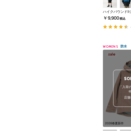
ハイクバウンドⅡ
￥9,900
税込
防水
WOMENS
SO
「入荷
店舗
2026春夏新作