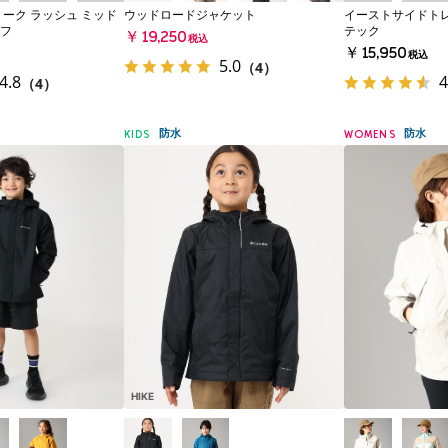
ーク ラッシュ ミッド
ウッドロードジャケット
イーストサイドトレ
フ
テック
￥19,250
税込
￥15,950
税込
5.0
（4）
4.8
4
（4）
防水
防水
KIDS
WOMENS
HIKE