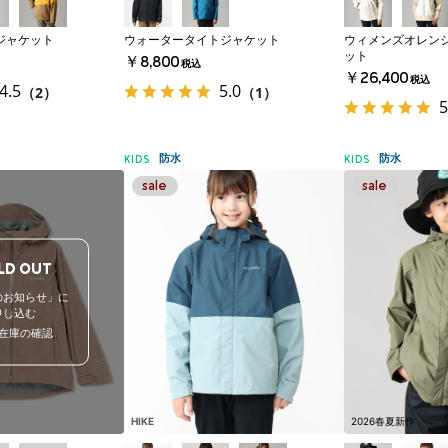
ジャケット
ウォータータイトジャケット
ウィメンズオレンジ
ット
￥8,800
税込
￥26,400
税込
4.5
5.0
（2）
（1）
5
防水
防水
KIDS
KIDS
LD OUT
のお知らせ」に
申し込む
在庫の確認
HIKE
2026春夏新作