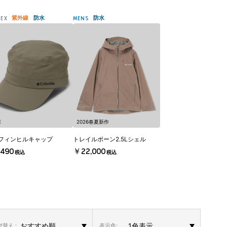
紫外線
防水
防水
SEX
MENS
E
2026春夏新作
フィンヒルキャップ
トレイルボーン2.5Lシェル
490
￥22,000
税込
税込
替え :
表示色: