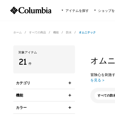
アイテムを探す
ショップを
ホーム
すべての商品
機能
防水
オムニテック
対象アイテム
オムニ
21
件
冒険心を刺激
を見る >
カテゴリ
機能
すべての防
カラー