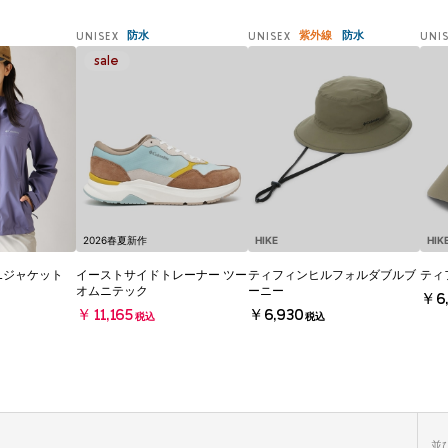
防水
紫外線
防水
UNISEX
UNISEX
UNI
2026春夏新作
HIKE
HIK
Lジャケット
イーストサイドトレーナー ツー
ティフィンヒルフォルダブルブ
ティ
オムニテック
ーニー
￥6,
￥11,165
￥6,930
税込
税込
並び