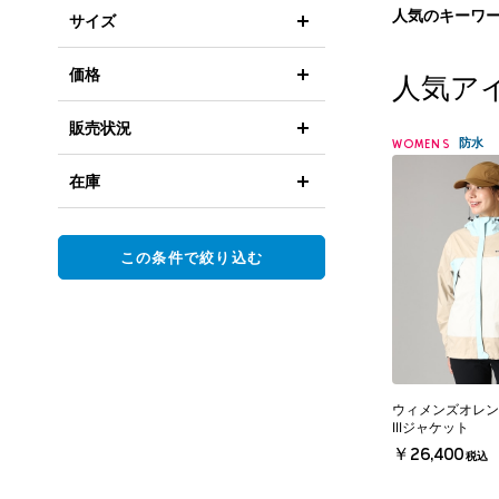
人気のキーワ
サイズ
価格
人気ア
販売状況
防水
WOMENS
在庫
この条件で絞り込む
ウィメンズオレン
IIIジャケット
￥26,400
税込