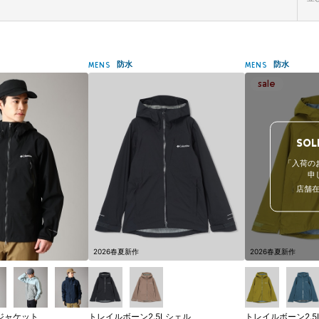
防水
防水
MENS
MENS
SOL
「入荷の
申
店舗
2026春夏新作
2026春夏新作
Iジャケット
トレイルボーン2.5Lシェル
トレイルボーン2.5