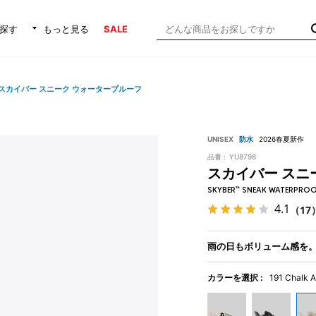
探す
もっと見る
SALE
スカイバー スニーク ウォータープルーフ
UNISEX
防水
2026春夏新作
品番 :
YU8798
スカイバー スニ
SKYBER™ SNEAK WATERPRO
4.1
（17
雨の日もボリューム感を
カラーを選択 :
191 Chalk A