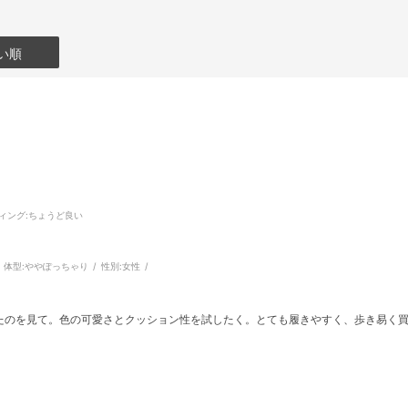
い順
ィング
:ちょうど良い
体型:
ややぽっちゃり
性別:
女性
たのを見て。色の可愛さとクッション性を試したく。とても履きやすく、歩き易く
。