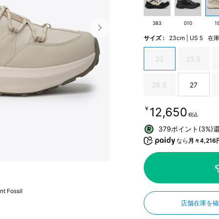
383
010
1
サイズ :
23cm | US 5
在
23
23.5
26.5
27
￥12,650
税込
379ポイント(3%)
なら
月々4,216
nt Fossil
店舗在庫を