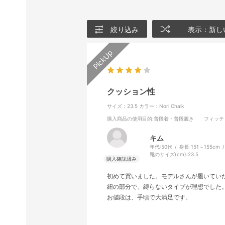
絞り込み
表示：新し
クッション性
サイズ：23.5
カラー：Nori Chalk
購入商品の使用目的
:普段着・普段履き
フィッテ
キム
年代:
50代
身長:
151～155cm
靴のサイズ(cm):
23.5
初めて買いました。モデルさんが履いてい
紐の部分で、縛らないタイプが理想でした
お値段は、手頃で大満足です。