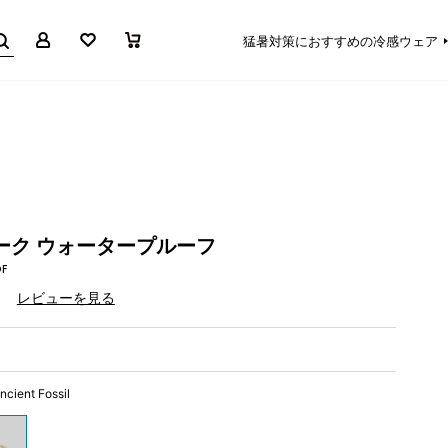
マイページ
お気に入り
買い物かご
猛暑対策におすすめの冷感ウェア
ーク ウォータープルーフ
OF
）
レビューを見る
。
ncient Fossil