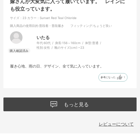
嫁さんが大変気に入って履いています。 レインに
も役立っています。
サイズ：23
カラー：Sunset Red Teal Chloride
購入商品の使用目的
:普段着・普段履き
フィッティング
:ちょうど良い
いたる
年代:
60代
身長:
156～160cm
体型:
普通
性別:
女性
靴のサイズ(cm):
~23
履き心地、雨の日、デザイン、全て気に入っています。
参考になった
1
もっと見る
レビューについて