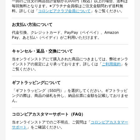
一回のご注文の商品合計金額が3,000円（税込）以上の場合、送料は
毎回無料となります。※プラチナ会員様はご注文金額問わず送料無
料。詳しくは「
コロンビアクラブ会員について
」をご覧ください。
お支払い方法について
代金引換、クレジットカード、PayPay（ペイペイ）、Amazon
Pay、あと払い（ペイディ）がご利用いただけます。
キャンセル・返品・交換について
当オンラインストアにて購入された商品につきましては、弊社オンラ
インストアの規定により承っております。詳しくは「
ご利用規約
」を
ご覧ください。
ギフトラッピングについて
「ギフトラッピング（550円）」を選択してください。ギフトラッピ
ングの際は、商品の値札を外し、納品伝票に金額を記載しておりませ
ん。
コロンビアカスタマーサポート（FAQ）
当オンラインストアでのご不明点、ご質問は「
コロンビアカスタマー
サポート
」をご確認ください。