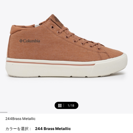
1
/
18
1
244Brass Metallic
カラーを選択 :
244 Brass Metallic