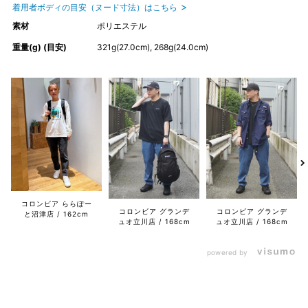
着用者ボディの目安（ヌード寸法）はこちら
素材
ポリエステル
重量(g) (目安)
321g(27.0cm), 268g(24.0cm)
コロンビア ららぽー
コロンビア グランデ
コロンビア グランデ
と沼津店
162cm
ュオ立川店
168cm
ュオ立川店
168cm
powered by