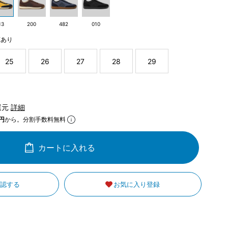
13
200
482
010
庫あり
25
26
27
28
29
還元
詳細
円
から。分割手数料無料
カートに入れる
確認する
お気に入り登録