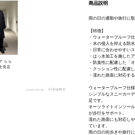
商品説明
雨の日の通勤や旅行に取
【特徴】
・ウォータープルーフ仕
・水の侵入を抑える防水
・日常に合わせやすいス
・はっ水加工を施したア
ア らら
・防臭性に配慮した「オ
士見店
・クッション性に配慮し
・濡れた路面に対応する
ウォータープルーフ仕様
powered by
シンプルなスニーカーデ
足です。
オーソライトインソール
が歩行をサポート。
濡れた路面にも対応しや
ています。
雨の日の街歩きや旅行に