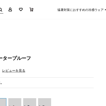
マイページ
お気に入り
買い物かご
猛暑対策におすすめの冷感ウェア
ータープルーフ
レビューを見る
に。