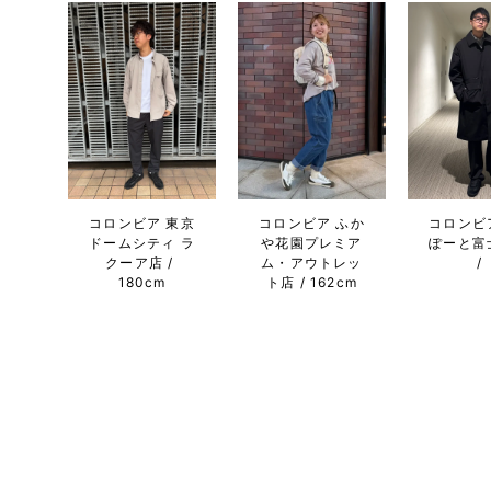
コロンビア 東京
コロンビア ふか
コロンビ
ドームシティ ラ
や花園プレミア
ぽーと富
クーア店
ム・アウトレッ
180cm
ト店
162cm