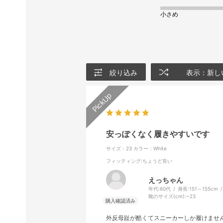
小さめ
絞り込み
表示：新し
安っぽくなく履きやすいです
サイズ：23
カラー：White
フィッティング
:ちょうど良い
えっちゃん
年代:
60代
身長:
151～155cm
靴のサイズ(cm):
~23
外反母趾が酷くてスニーカーしか履けませ