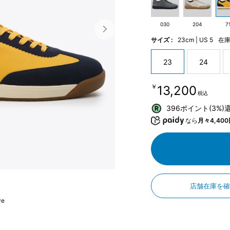
030
204
7
サイズ :
23cm | US 5
在
23
24
￥13,200
税込
396ポイント(3%)
なら
月々4,400
店舗在庫を
ve