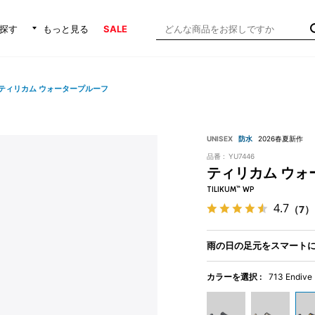
探す
もっと見る
SALE
ティリカム ウォータープルーフ
UNISEX
防水
2026春夏新作
品番 :
YU7446
ティリカム ウォ
TILIKUM™ WP
4.7
（7）
雨の日の足元をスマート
カラーを選択 :
713 Endive