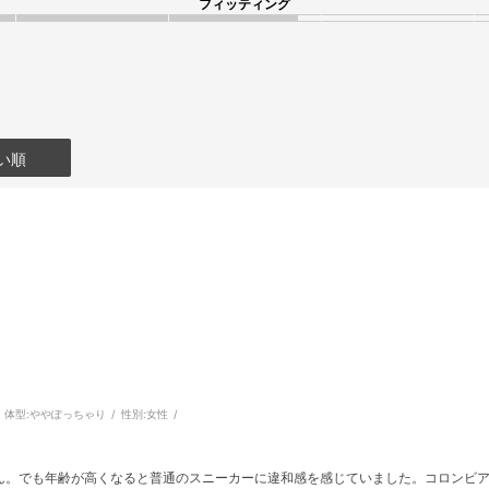
フィッティング
い順
体型:
ややぽっちゃり
性別:
女性
ん。でも年齢が高くなると普通のスニーカーに違和感を感じていました。コロンビア