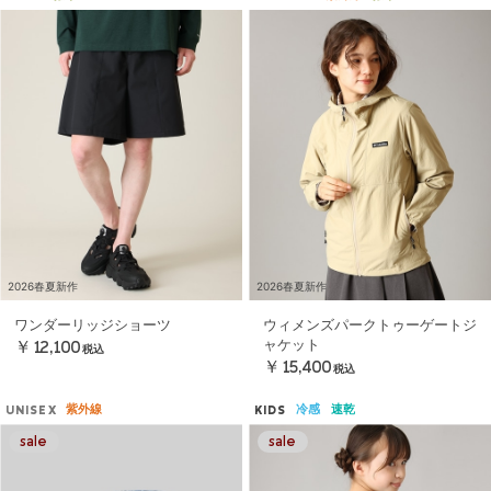
2026春夏新作
2026春夏新作
ワンダーリッジショーツ
ウィメンズパークトゥーゲートジ
ャケット
￥12,100
税込
￥15,400
税込
紫外線
冷感
速乾
UNISEX
KIDS