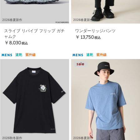
2026春夏新作
2026春夏新作
スライブ リバイブ フリップ ガチ
ワンダーリッジパンツ
ャムク
￥13,750
税込
￥8,030
税込
速乾
紫外線
速乾
紫外線
MENS
MENS
2026秋冬新作
2026春夏新作