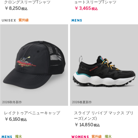
クロングスリーブTシャツ
ョートスリーブTシャツ
￥8,250
￥3,465
税込
税込
紫外線
UNISEX
MENS
2026秋冬新作
2026春夏新作
レイクトゥアベニューキャップ
スライブ リバイブ マックス ブリ
ーズ(メンズ)
￥6,160
税込
￥14,850
税込
撥水
紫外線
撥水
MENS
WOMENS