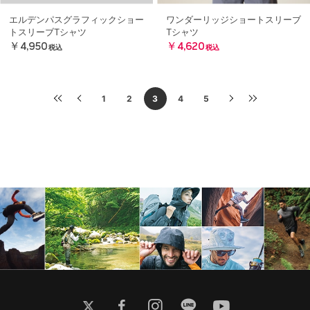
エルデンパスグラフィックショー
ワンダーリッジショートスリーブ
トスリーブTシャツ
Tシャツ
￥4,950
￥4,620
税込
税込
1
2
3
4
5
twitter
facebook
instagram
line
youtube