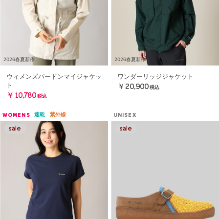
2026春夏新作
2026春夏新作
ウィメンズパードンマイジャケッ
ワンダーリッジジャケット
ト
￥20,900
税込
￥10,780
税込
速乾
紫外線
WOMENS
UNISEX