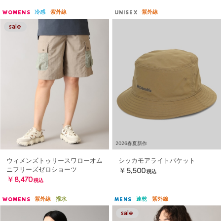
冷感
紫外線
紫外線
WOMENS
UNISEX
2026春夏新作
ウィメンズトゥリースワローオム
シッカモアライトバケット
ニフリーズゼロショーツ
￥5,500
税込
￥8,470
税込
紫外線
撥水
速乾
紫外線
WOMENS
MENS