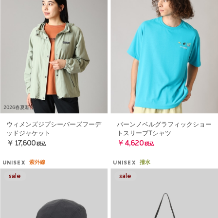
2026春夏新作
ウィメンズジプシーバーズフーデ
バーンノベルグラフィックショー
ッドジャケット
トスリーブTシャツ
￥17,600
￥4,620
税込
税込
紫外線
撥水
UNISEX
UNISEX