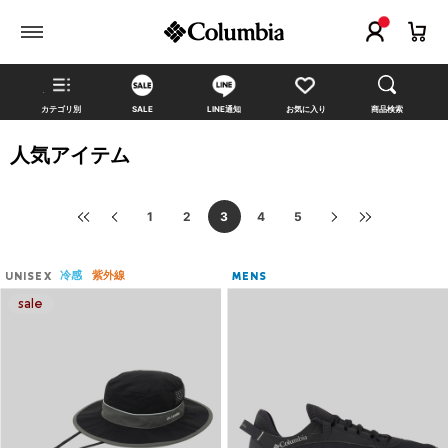
カテゴリ別
SALE
LINE通知
お気に入り
商品検索
人気アイテム
1
2
3
4
5
冷感
紫外線
UNISEX
MENS