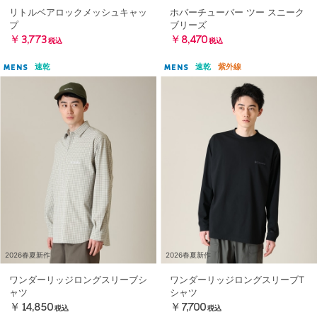
リトルベアロックメッシュキャッ
ホバーチューバー ツー スニーク
プ
ブリーズ
￥3,773
￥8,470
税込
税込
速乾
速乾
紫外線
MENS
MENS
2026春夏新作
2026春夏新作
ワンダーリッジロングスリーブシ
ワンダーリッジロングスリーブT
ャツ
シャツ
￥14,850
￥7,700
税込
税込