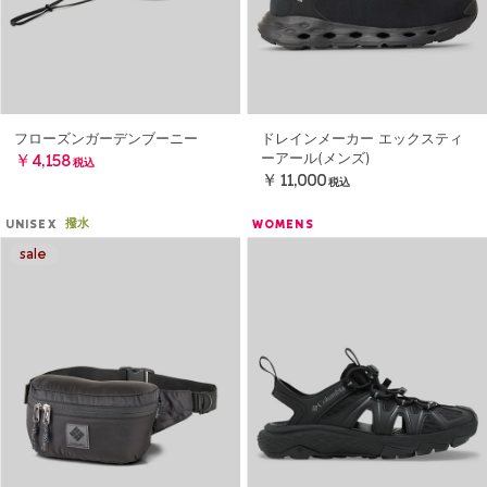
フローズンガーデンブーニー
ドレインメーカー エックスティ
ーアール(メンズ)
￥4,158
税込
￥11,000
税込
撥水
UNISEX
WOMENS