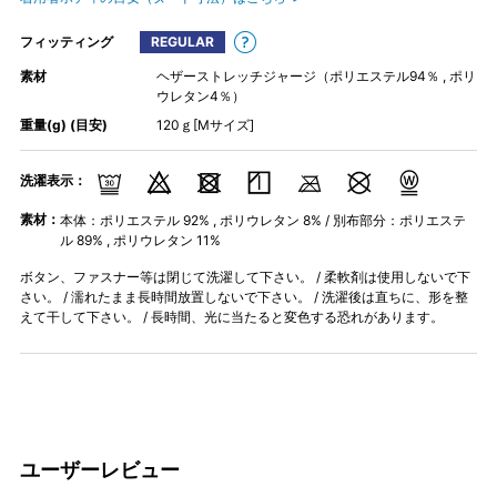
フィッティング
REGULAR
素材
ヘザーストレッチジャージ（ポリエステル94％ , ポリ
ウレタン4％）
重量(g) (目安)
120ｇ[Mサイズ]
洗濯表示：
素材：
本体：ポリエステル 92% , ポリウレタン 8% / 別布部分：ポリエステ
ル 89% , ポリウレタン 11%
ボタン、ファスナー等は閉じて洗濯して下さい。 / 柔軟剤は使用しないで下
さい。 / 濡れたまま長時間放置しないで下さい。 / 洗濯後は直ちに、形を整
えて干して下さい。 / 長時間、光に当たると変色する恐れがあります。
ユーザーレビュー