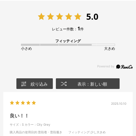
5.0
1
レビュー件数：
件
フィッティング
小さめ
大きめ
絞り込み
表示：新しい順
2025.10.10
良い！！
サイズ：S
カラー：City Grey
購入商品の使用目的
:普段着・普段履き
フィッティング
:少し大きめ