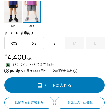
010
023
S
在庫あり
サイズ :
XXS
XS
S
M
L
￥4,400
税込
132ポイント(3%)還元
詳細
なら
月々1,466円
から。分割手数料無料
カートに入れる
店舗在庫を確認する
お気に入りに登録