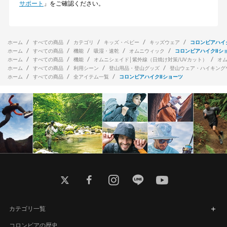
サポート
」をご確認ください。
ホーム
すべての商品
カテゴリ
キッズ・ベビー
キッズウェア
コロンビアハイ
ホーム
すべての商品
機能
吸湿・速乾
オムニウィック
コロンビアハイクⅡシ
ホーム
すべての商品
機能
オムニシェイド│紫外線（日焼け対策/UVカット）
オ
ホーム
すべての商品
利用シーン
登山用品・登山グッズ
登山ウェア・ハイキング
ホーム
すべての商品
全アイテム一覧
コロンビアハイクⅡショーツ
twitter
facebook
instagram
line
youtube
カテゴリ一覧
コロンビアの歴史