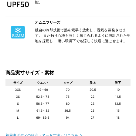
能。
オムニフリーズ
独自の冷却技術で熱を素早く放出し、湿気を蒸発させま
す。 また触り心地も涼しく感じられるように設計された生
地を採用し、 暑い環境下でも涼しく快適に過ごせます。
商品実寸サイズ・素材
サイズ
ウエスト
ヒップ
股上
股下
XXS
49～69
70
20.5
10
XS
52.5～73
75
22
11.5
S
56.5～77
80
23
12.5
M
61.5～82
86.5
25
15
L
69～89.5
94
27
18
着用者ボディの目安（ヌード寸法）はこちら