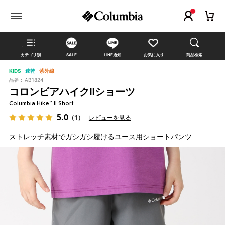
カテゴリ別
SALE
LINE通知
お気に入り
商品検索
KIDS
速乾
紫外線
品番 :
AB1824
コロンビアハイクⅡショーツ
Columbia Hike™ II Short
5.0
（1）
レビューを見る
ストレッチ素材でガシガシ履けるユース用ショートパンツ