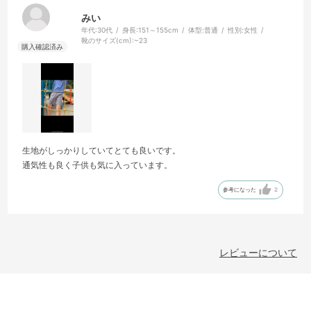
みい
年代:
30代
身長:
151～155cm
体型:
普通
性別:
女性
靴のサイズ(cm):
~23
生地がしっかりしていてとても良いです。
通気性も良く子供も気に入っています。
参考になった
2
レビューについて