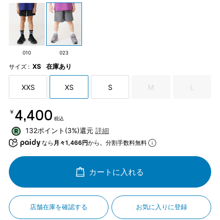
010
023
XS
在庫あり
サイズ :
XXS
XS
S
M
L
￥4,400
税込
132ポイント(3%)還元
詳細
なら
月々1,466円
から。分割手数料無料
カートに入れる
店舗在庫を確認する
お気に入りに登録