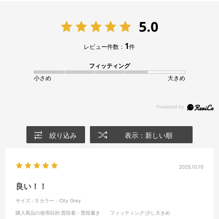
5.0
1
レビュー件数：
件
フィッティング
小さめ
大きめ
絞り込み
表示：新しい順
2025.10.10
良い！！
サイズ：S
カラー：City Grey
購入商品の使用目的
:普段着・普段履き
フィッティング
:少し大きめ