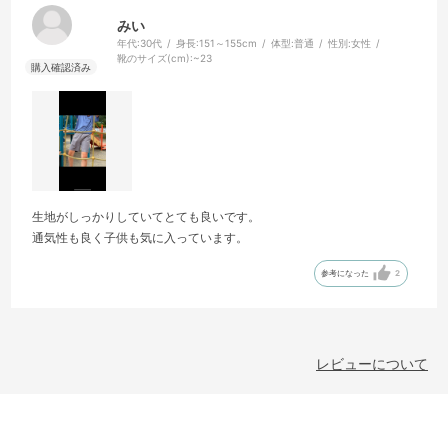
みい
年代:
30代
身長:
151～155cm
体型:
普通
性別:
女性
靴のサイズ(cm):
~23
生地がしっかりしていてとても良いです。
通気性も良く子供も気に入っています。
参考になった
2
レビューについて