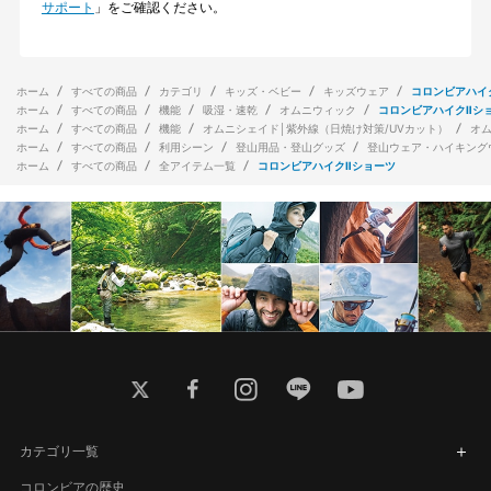
サポート
」をご確認ください。
ホーム
すべての商品
カテゴリ
キッズ・ベビー
キッズウェア
コロンビアハイ
ホーム
すべての商品
機能
吸湿・速乾
オムニウィック
コロンビアハイクⅡシ
ホーム
すべての商品
機能
オムニシェイド│紫外線（日焼け対策/UVカット）
オ
ホーム
すべての商品
利用シーン
登山用品・登山グッズ
登山ウェア・ハイキング
ホーム
すべての商品
全アイテム一覧
コロンビアハイクⅡショーツ
twitter
facebook
instagram
line
youtube
カテゴリ一覧
コロンビアの歴史