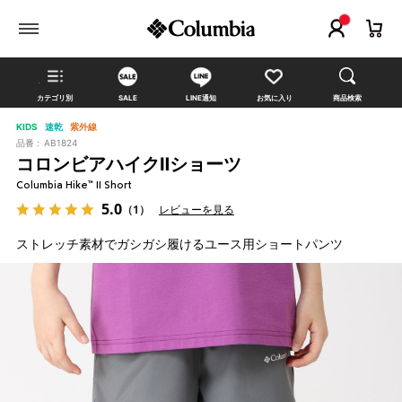
カテゴリ別
SALE
LINE通知
お気に入り
商品検索
KIDS
速乾
紫外線
品番 :
AB1824
コロンビアハイクⅡショーツ
Columbia Hike™ II Short
5.0
（1）
レビューを見る
ストレッチ素材でガシガシ履けるユース用ショートパンツ