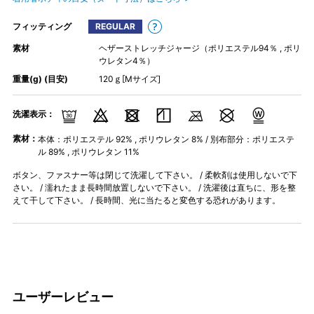
フィッティング
REGULAR
素材
ヘザーストレッチジャージ（ポリエステル94％ , ポリ
ウレタン4％）
重量(g) (目安)
120ｇ[Mサイズ]
洗濯表示：
素材：
本体：ポリエステル 92% , ポリウレタン 8% / 別布部分：ポリエステ
ル 89% , ポリウレタン 11%
ボタン、ファスナー等は閉じて洗濯して下さい。 / 柔軟剤は使用しないで下
さい。 / 濡れたまま長時間放置しないで下さい。 / 洗濯後は直ちに、形を整
えて干して下さい。 / 長時間、光に当たると変色する恐れがあります。
ユーザーレビュー