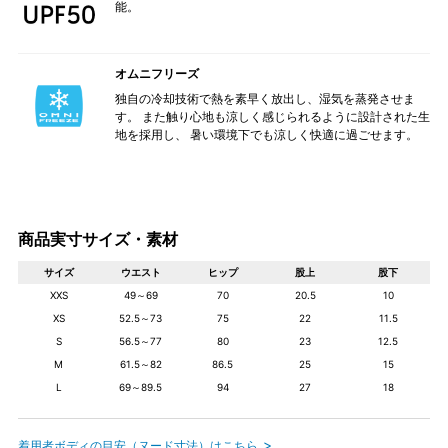
能。
オムニフリーズ
独自の冷却技術で熱を素早く放出し、湿気を蒸発させま
す。 また触り心地も涼しく感じられるように設計された生
地を採用し、 暑い環境下でも涼しく快適に過ごせます。
商品実寸サイズ・素材
サイズ
ウエスト
ヒップ
股上
股下
XXS
49～69
70
20.5
10
XS
52.5～73
75
22
11.5
S
56.5～77
80
23
12.5
M
61.5～82
86.5
25
15
L
69～89.5
94
27
18
着用者ボディの目安（ヌード寸法）はこちら