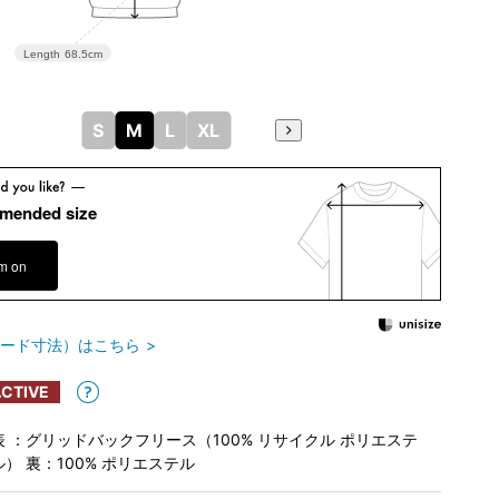
Length
68.5cm
S
M
L
XL
mended size
em on
ード寸法）はこちら
CTIVE
表 ：グリッドバックフリース（100% リサイクル ポリエステ
ル） 裏：100% ポリエステル