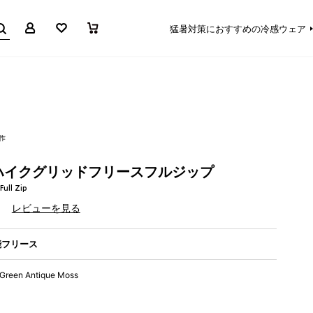
マイページ
お気に入り
買い物かご
猛暑対策におすすめの冷感ウェア
作
ハイクグリッドフリースフルジップ
Full Zip
）
レビューを見る
能フリース
Green Antique Moss