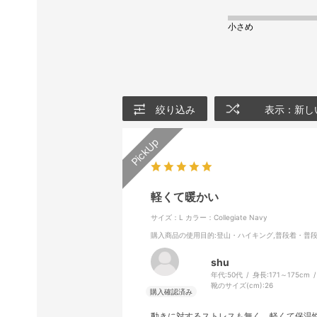
小さめ
絞り込み
表示：新し
軽くて暖かい
サイズ：L
カラー：Collegiate Navy
購入商品の使用目的
:登山・ハイキング,普段着・普
shu
年代:
50代
身長:
171～175cm
靴のサイズ(cm):
26
動きに対するストレスも無く、軽くて保温