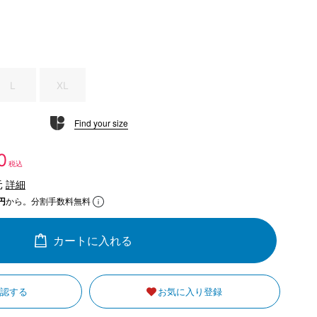
L
XL
Find your size
0
税込
元
詳細
円
から。分割手数料無料
カートに入れる
確認する
お気に入り登録