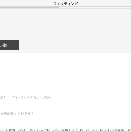
フィッティング
い順
段履き
フィッティング
:ちょうど良い
体型:
普通
性別:
男性
性も大変良いです。暑くなって脱いでも場所をとらずにザックに納まるので春先、