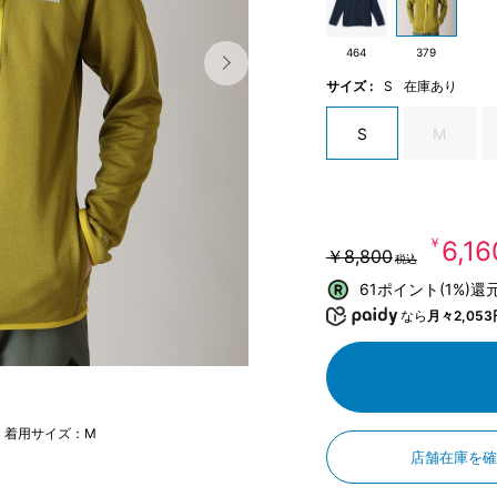
464
379
サイズ :
S
在庫あり
S
M
￥6,16
￥8,800
税込
61ポイント(1%)還
なら
月々2,053
m 着用サイズ：M
店舗在庫を