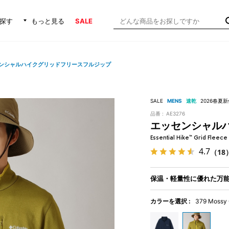
探す
もっと見る
SALE
ンシャルハイクグリッドフリースフルジップ
SALE
MENS
速乾
2026春夏新
品番 :
AE3276
エッセンシャル
Essential Hike™ Grid Fleece 
4.7
（18
保温・軽量性に優れた万
カラーを選択 :
379 Mossy 