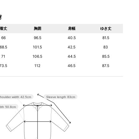
材
着丈
胸囲
肩幅
ゆき丈
66
96.5
40.5
81.5
68.5
101.5
42.5
83
71
106.5
44.5
85.5
73.5
112
46.5
87.5
houlder width
42.5cm
Sleeve length
83cm
dth
50.8cm