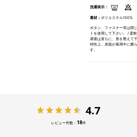
洗濯表示：
素材：
ポリエステル100%
ボタン、ファスナー等は閉じて
トを使用して下さい。 / 柔
濯後は直ちに、形を整えて干し
特性上、表面が着用中に擦
す。
4.7
18
レビュー件数：
件