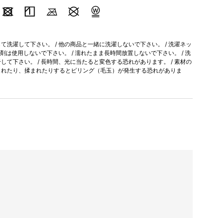
洗濯して下さい。 / 他の商品と一緒に洗濯しないで下さい。 / 洗濯ネッ
軟剤は使用しないで下さい。 / 濡れたまま長時間放置しないで下さい。 / 洗
て下さい。 / 長時間、光に当たると変色する恐れがあります。 / 素材の
られたり、揉まれたりするとピリング（毛玉）が発生する恐れがありま