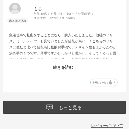
もち
年代:
30代
身長:
176～180cm
体型:
普通
性別:
女性
靴のサイズ(cm):
27
急遽仕事で登山をすることになり、購入いたしました。他社のフリー
ス、ミドルレイヤーも見ていましたが値段が高い！！こちらのフリー
スは他社と比べて値段も比較的お手頃で、デザイン性もよかったのが
決め手の１つです。薄手ですがしっかりと暖かい。そしてくるっと畳
めばかさばらないボリューム感も良い。高身長でかなり手が長いほう
かとおもいますが、他のレビューでもある通り手がながいです！短い
続きを読む
よりは、いいかな。
今回は天候に恵まれ、登山中切るタイミングがなかったのですがプラ
参考になった
2
イベートでもきることができるので秋冬の活躍が楽しみです。
もっと見る
レビューについて