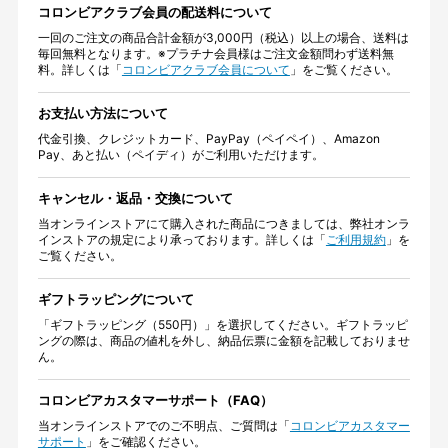
コロンビアクラブ会員の配送料について
一回のご注文の商品合計金額が3,000円（税込）以上の場合、送料は
毎回無料となります。※プラチナ会員様はご注文金額問わず送料無
料。詳しくは「
コロンビアクラブ会員について
」をご覧ください。
お支払い方法について
代金引換、クレジットカード、PayPay（ペイペイ）、Amazon
Pay、あと払い（ペイディ）がご利用いただけます。
キャンセル・返品・交換について
当オンラインストアにて購入された商品につきましては、弊社オンラ
インストアの規定により承っております。詳しくは「
ご利用規約
」を
ご覧ください。
ギフトラッピングについて
「ギフトラッピング（550円）」を選択してください。ギフトラッピ
ングの際は、商品の値札を外し、納品伝票に金額を記載しておりませ
ん。
コロンビアカスタマーサポート（FAQ）
当オンラインストアでのご不明点、ご質問は「
コロンビアカスタマー
サポート
」をご確認ください。