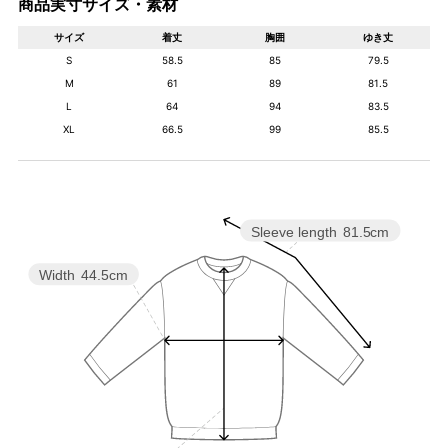
商品実寸サイズ・素材
サイズ
着丈
胸囲
ゆき丈
S
58.5
85
79.5
M
61
89
81.5
L
64
94
83.5
XL
66.5
99
85.5
Sleeve length
81.5cm
Width
44.5cm