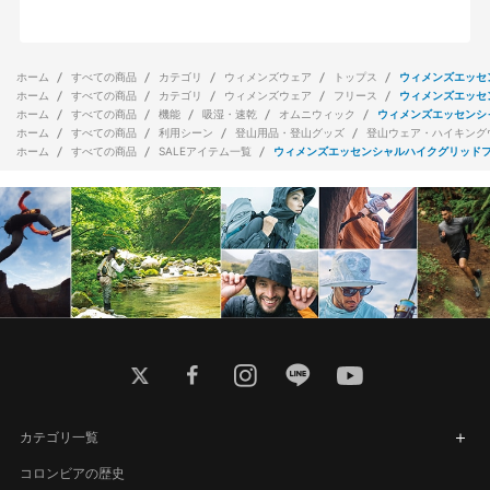
ホーム
すべての商品
カテゴリ
ウィメンズウェア
トップス
ウィメンズエッセ
ホーム
すべての商品
カテゴリ
ウィメンズウェア
フリース
ウィメンズエッセ
ホーム
すべての商品
機能
吸湿・速乾
オムニウィック
ウィメンズエッセンシ
ホーム
すべての商品
利用シーン
登山用品・登山グッズ
登山ウェア・ハイキング
ホーム
すべての商品
SALEアイテム一覧
ウィメンズエッセンシャルハイクグリッド
twitter
facebook
instagram
line
youtube
カテゴリ一覧
コロンビアの歴史