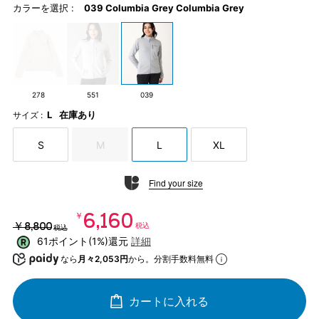
カラーを選択 :
039 Columbia Grey Columbia Grey
278
551
039
L
在庫あり
サイズ :
S
M
L
XL
Find your size
￥6,160
￥8,800
税込
税込
61ポイント(1%)還元
詳細
なら
月々2,053円
から。分割手数料無料
カートに入れる