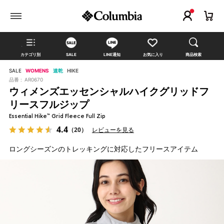
カテゴリ別
SALE
LINE通知
お気に入り
商品検索
SALE
WOMENS
速乾
HIKE
品番 :
AR0670
ウィメンズエッセンシャルハイクグリッドフ
リースフルジップ
Essential Hike™ Grid Fleece Full Zip
4.4
（20）
レビューを見る
ロングシーズンのトレッキングに対応したフリースアイテム