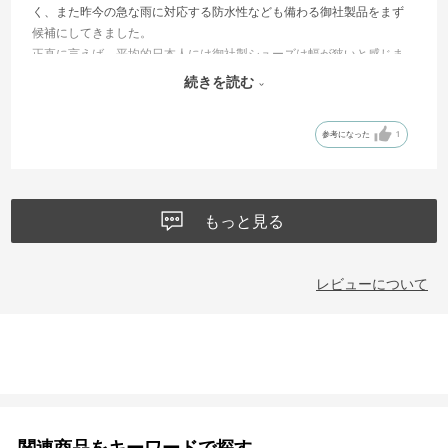
く、また昨今の急な雨に対応する防水性なども備わる御社製品をまず
候補にしてきました。
正直に言えば、平均的日本人には御社製シューズは幅が狭いと感じま
す。ワイド製法のものでも今少し、と思うくらいです。
続きを読む
今回はそろそろ消耗してきたセイバー・ツーの後釜として用意しまし
た。ピークフリーク・ツーとしては初なのですが、セイバー・ツーと
参考になった
1
履き心地に大きい違和感はないのでは？と期待しています。
もっと見る
レビューについて
関連商品をキーワードで探す