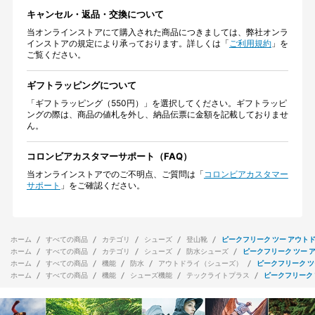
キャンセル・返品・交換について
当オンラインストアにて購入された商品につきましては、弊社オンラ
インストアの規定により承っております。詳しくは「
ご利用規約
」を
ご覧ください。
ギフトラッピングについて
「ギフトラッピング（550円）」を選択してください。ギフトラッピ
ングの際は、商品の値札を外し、納品伝票に金額を記載しておりませ
ん。
コロンビアカスタマーサポート（FAQ）
当オンラインストアでのご不明点、ご質問は「
コロンビアカスタマー
サポート
」をご確認ください。
ホーム
すべての商品
カテゴリ
シューズ
登山靴
ピークフリーク ツー アウトド
ホーム
すべての商品
カテゴリ
シューズ
防水シューズ
ピークフリーク ツー 
ホーム
すべての商品
機能
防水
アウトドライ（シューズ）
ピークフリーク ツ
ホーム
すべての商品
機能
シューズ機能
テックライトプラス
ピークフリーク 