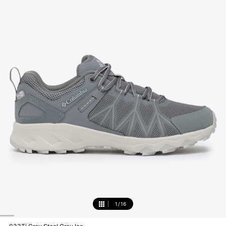
1
/
16
1