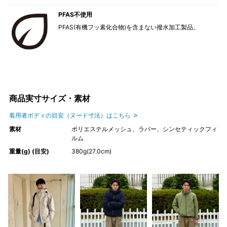
PFAS不使用
PFAS(有機フッ素化合物)を含まない撥水加工製品。
商品実寸サイズ・素材
着用者ボディの目安（ヌード寸法）はこちら
素材
ポリエステルメッシュ、ラバー、シンセティックフィ
ルム
重量(g) (目安)
380g(27.0cm)