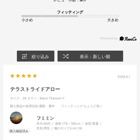
フィッティング
小さめ
大きめ
絞り込み
表示：新しい順
2026.6.1
テラストライドアロー
サイズ：28
カラー：Black Titanium II
購入商品の使用目的
:通勤・通学
フィッティング
:ちょうど良い
フミミン
年代:
60代
身長:
176～180cm
体型:
普通
性別:
男性
靴のサイズ(cm):
28