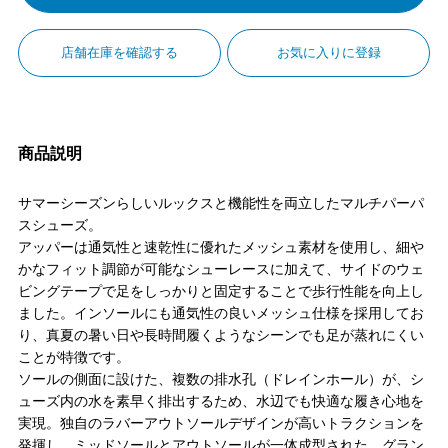
店舗在庫を確認する
お気に入りに登録
商品説明
サマーシーズンらしいルックスと機能性を両立したマルチパーパ
スシューズ。
アッパーは通気性と速乾性に優れたメッシュ素材を使用し、細や
かなフィット調節が可能なシューレースに加えて、サイドのウェ
ビングテープで足をしっかりと固定することで歩行性能を向上し
ました。インソールにも通気性の良いメッシュ仕様を採用してお
り、真夏の暑い日や長時間履くようなシーンでも足が蒸れにくい
ことが特徴です。
ソールの側面に設けた、複数の排水孔（ドレインホール）が、シ
ューズ内の水を素早く排出するため、水辺でも快適な履き心地を
実現。独自のラバーアウトソールデザインが高いトラクションを
発揮し、ミッドソールとアウトソールが一体成型された、グラン