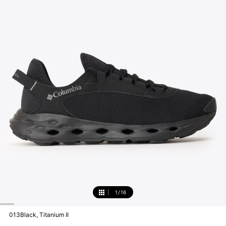
1
/
16
1
013Black, Titanium II