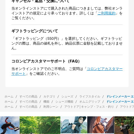
キャンセル・返品・交換について
当オンラインストアにて購入された商品につきましては、弊社オンラ
インストアの規定により承っております。詳しくは「
ご利用規約
」を
ご覧ください。
ギフトラッピングについて
「ギフトラッピング（550円）」を選択してください。ギフトラッピ
ングの際は、商品の値札を外し、納品伝票に金額を記載しておりませ
ん。
コロンビアカスタマーサポート（FAQ）
当オンラインストアでのご不明点、ご質問は「
コロンビアカスタマー
サポート
」をご確認ください。
ホーム
すべての商品
カテゴリ
シューズ
ライフスタイル
ドレインメーカー エ
ホーム
すべての商品
機能
シューズ機能
オムニグリップ
ドレインメーカー エ
ホーム
すべての商品
利用シーン
アウトドア│キャンプ・フェス・釣り
アウトド