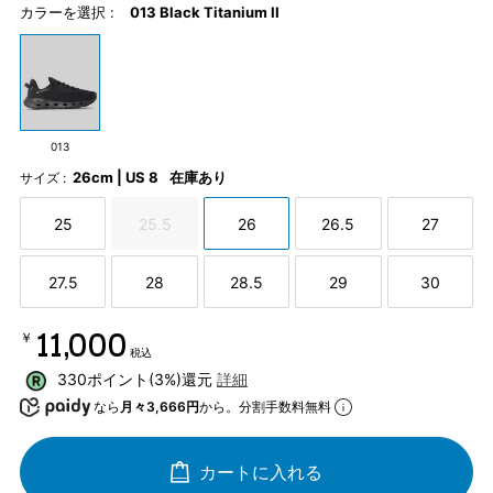
カラーを選択 :
013 Black Titanium II
013
26cm | US 8
在庫あり
サイズ :
25
25.5
26
26.5
27
27.5
28
28.5
29
30
￥11,000
税込
330ポイント(3%)還元
詳細
なら
月々3,666円
から。分割手数料無料
カートに入れる