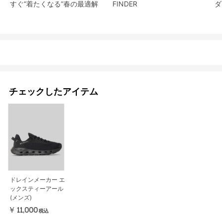
すぐ“着たくなる”春の最適解
FINDER
ダ
チェックしたアイテム
ドレインメーカー エ
ックスティーアール
(メンズ)
￥11,000
税込