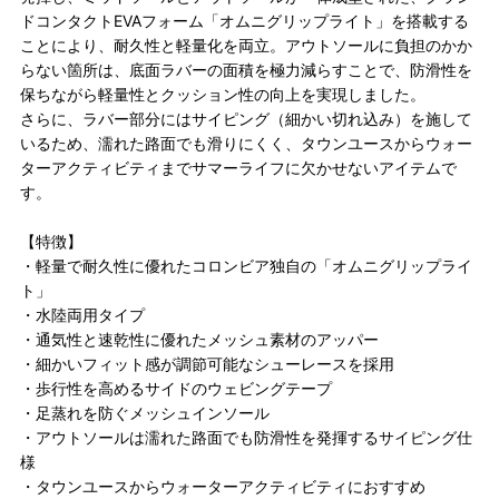
ドコンタクトEVAフォーム「オムニグリップライト」を搭載する
ことにより、耐久性と軽量化を両立。アウトソールに負担のかか
らない箇所は、底面ラバーの面積を極力減らすことで、防滑性を
保ちながら軽量性とクッション性の向上を実現しました。
さらに、ラバー部分にはサイピング（細かい切れ込み）を施して
いるため、濡れた路面でも滑りにくく、タウンユースからウォー
ターアクティビティまでサマーライフに欠かせないアイテムで
す。
【特徴】
・軽量で耐久性に優れたコロンビア独自の「オムニグリップライ
ト」
・水陸両用タイプ
・通気性と速乾性に優れたメッシュ素材のアッパー
・細かいフィット感が調節可能なシューレースを採用
・歩行性を高めるサイドのウェビングテープ
・足蒸れを防ぐメッシュインソール
・アウトソールは濡れた路面でも防滑性を発揮するサイピング仕
様
・タウンユースからウォーターアクティビティにおすすめ