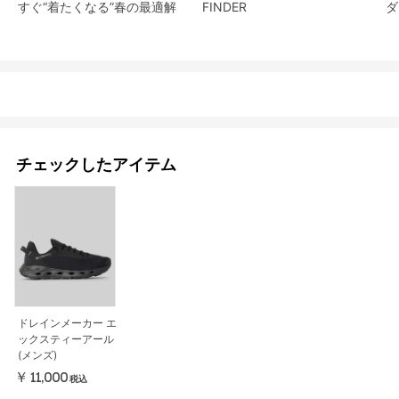
すぐ“着たくなる”春の最適解
FINDER
ダ
チェックしたアイテム
ドレインメーカー エ
ックスティーアール
(メンズ)
￥11,000
税込