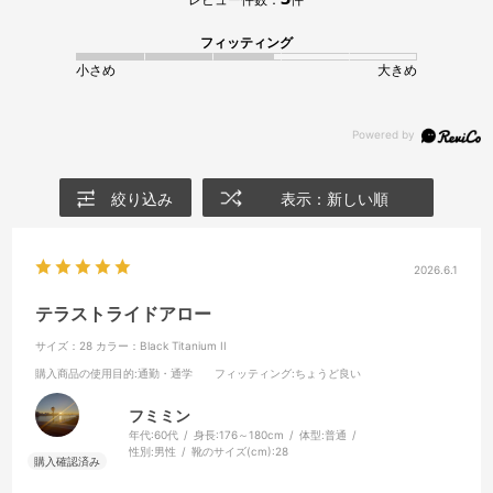
フィッティング
小さめ
大きめ
絞り込み
表示：新しい順
2026.6.1
テラストライドアロー
サイズ：28
カラー：Black Titanium II
購入商品の使用目的
:通勤・通学
フィッティング
:ちょうど良い
フミミン
年代:
60代
身長:
176～180cm
体型:
普通
性別:
男性
靴のサイズ(cm):
28