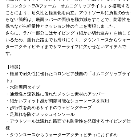
ドコンタクトEVAフォーム「オムニグリップライト」を搭載する
ことにより、耐久性と軽量化を両立。アウトソールに負担のかか
らない箇所は、底面ラバーの面積を極力減らすことで、防滑性を
保ちながら軽量性とクッション性の向上を実現しました。
さらに、ラバー部分にはサイピング（細かい切れ込み）を施して
いるため、濡れた路面でも滑りにくく、タウンユースからウォー
ターアクティビティまでサマーライフに欠かせないアイテムで
す。
【特徴】
・軽量で耐久性に優れたコロンビア独自の「オムニグリップライ
ト」
・水陸両用タイプ
・通気性と速乾性に優れたメッシュ素材のアッパー
・細かいフィット感が調節可能なシューレースを採用
・歩行性を高めるサイドのウェビングテープ
・足蒸れを防ぐメッシュインソール
・アウトソールは濡れた路面でも防滑性を発揮するサイピング仕
様
・タウンユースからウォーターアクティビティにおすすめ