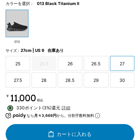
カラーを選択 :
013 Black Titanium II
013
27cm | US 9
在庫あり
サイズ :
25
25.5
26
26.5
27
27.5
28
28.5
29
30
￥11,000
税込
330ポイント(3%)還元
詳細
なら
月々3,666円
から。分割手数料無料
カートに入れる