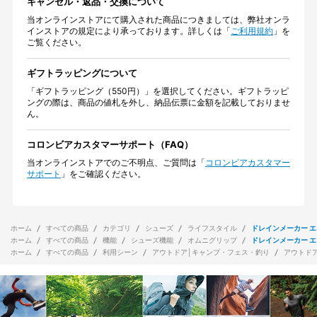
キャンセル・返品・交換について
当オンラインストアにて購入された商品につきましては、弊社オンラ
インストアの規定により承っております。詳しくは「
ご利用規約
」を
ご覧ください。
ギフトラッピングについて
「ギフトラッピング（550円）」を選択してください。ギフトラッピ
ングの際は、商品の値札を外し、納品伝票に金額を記載しておりませ
ん。
コロンビアカスタマーサポート（FAQ）
当オンラインストアでのご不明点、ご質問は「
コロンビアカスタマー
サポート
」をご確認ください。
ホーム
すべての商品
カテゴリ
シューズ
ライフスタイル
ドレインメーカー エ
ホーム
すべての商品
機能
シューズ機能
オムニグリップ
ドレインメーカー エ
ホーム
すべての商品
利用シーン
アウトドア│キャンプ・フェス・釣り
アウトド