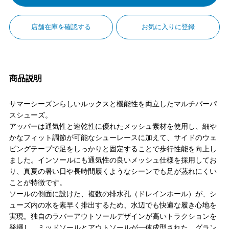
店舗在庫を確認する
お気に入りに登録
商品説明
サマーシーズンらしいルックスと機能性を両立したマルチパーパ
スシューズ。
アッパーは通気性と速乾性に優れたメッシュ素材を使用し、細や
かなフィット調節が可能なシューレースに加えて、サイドのウェ
ビングテープで足をしっかりと固定することで歩行性能を向上し
ました。インソールにも通気性の良いメッシュ仕様を採用してお
り、真夏の暑い日や長時間履くようなシーンでも足が蒸れにくい
ことが特徴です。
ソールの側面に設けた、複数の排水孔（ドレインホール）が、シ
ューズ内の水を素早く排出するため、水辺でも快適な履き心地を
実現。独自のラバーアウトソールデザインが高いトラクションを
発揮し、ミッドソールとアウトソールが一体成型された、グラン