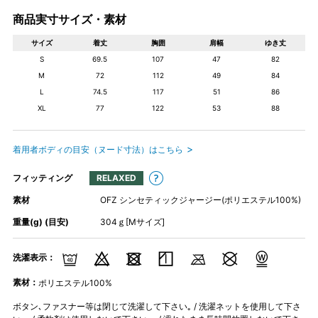
商品実寸サイズ・素材
サイズ
着丈
胸囲
肩幅
ゆき丈
S
69.5
107
47
82
M
72
112
49
84
L
74.5
117
51
86
XL
77
122
53
88
着用者ボディの目安（ヌード寸法）はこちら
フィッティング
RELAXED
素材
OFZ シンセティックジャージー(ポリエステル100%)
重量(g) (目安)
304ｇ[Mサイズ]
洗濯表示：
素材：
ポリエステル100%
ボタン､ファスナー等は閉じて洗濯して下さい｡ / 洗濯ネットを使用して下さ