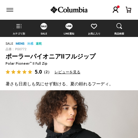
カテゴリ別
SALE
LINE通知
お気に入り
商品検索
SALE
MENS
冷感
速乾
品番 :
PG0772
ポーラーパイオニアIIフルジップ
Polar Pioneer™ II Full Zip
5.0
（2）
レビューを見る
暑さも日差しも気にせず動ける、夏の頼れるフーディ。