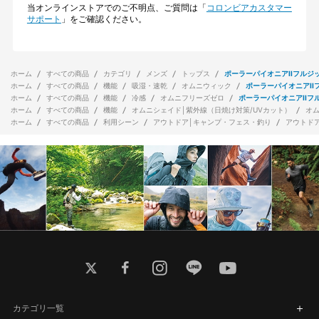
当オンラインストアでのご不明点、ご質問は「
コロンビアカスタマー
サポート
」をご確認ください。
ホーム
すべての商品
カテゴリ
メンズ
トップス
ポーラーパイオニアIIフルジ
ホーム
すべての商品
機能
吸湿・速乾
オムニウィック
ポーラーパイオニアII
ホーム
すべての商品
機能
冷感
オムニフリーズゼロ
ポーラーパイオニアIIフ
ホーム
すべての商品
機能
オムニシェイド│紫外線（日焼け対策/UVカット）
オ
ホーム
すべての商品
利用シーン
アウトドア│キャンプ・フェス・釣り
アウトド
twitter
facebook
instagram
line
youtube
カテゴリ一覧