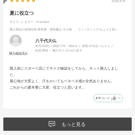
2026.6.16
夏に役立つ
サイズ：L
カラー：Everblue
購入商品の使用目的
:普段着・普段履き,その他
フィッティング
:ちょうど良い
八千代大仏
年代:
50代
身長:
176～180cm
体型:
ややぽっちゃり
性別:
男性
靴のサイズ(cm):
28.5
購入前にスポーツ店にてサイズ確認をしてから、ネット購入しまし
た。
着心地が大変よく、汗をかいてもベタベタ感が全然ありません。
これからの夏本番に大変、役立つと思います。
参考になった
12
もっと見る