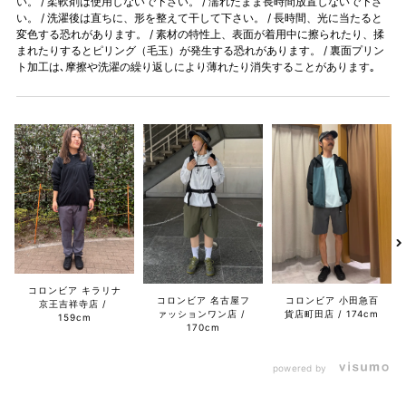
い。 / 柔軟剤は使用しないで下さい。 / 濡れたまま長時間放置しないで下さ
い。 / 洗濯後は直ちに、形を整えて干して下さい。 / 長時間、光に当たると
変色する恐れがあります。 / 素材の特性上、表面が着用中に擦られたり、揉
まれたりするとピリング（毛玉）が発生する恐れがあります。 / 裏面プリン
ト加工は､摩擦や洗濯の繰り返しにより薄れたり消失することがあります｡
コロンビア キラリナ
コロンビア 名古屋フ
コロンビア 小田急百
京王吉祥寺店
ァッションワン店
貨店町田店
174cm
159cm
170cm
powered by