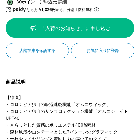
30ポイント(1%)還元
詳細
なら
月々1,026円
から。分割手数料無料
「入荷のお知らせ」に申し込む
店舗在庫を確認する
お気に入りに登録
商品説明
【特徴】
・コロンビア独自の吸湿速乾機能「オムニウィック」
・コロンビア独自のサンプロテクション機能「オムニシェイド」
UPF40
・さらりとした質感のポリエステル100%素材
・森林風景や山をテーマとした2パターンのグラフィック
・一枚やレイヤリングと着回し力の高い半袖タイプ