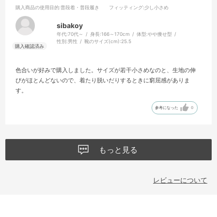
購入商品の使用目的
:普段着・普段履き
フィッティング
:少し小さめ
sibakoy
年代:
70代～
身長:
166～170cm
体型:
やや痩せ型
性別:
男性
靴のサイズ(cm):
25.5
色合いが好みで購入しました。サイズが若干小さめなのと、生地の伸
びがほとんどないので、着たり脱いだりするときに窮屈感がありま
す。
参考になった
0
もっと見る
レビューについて