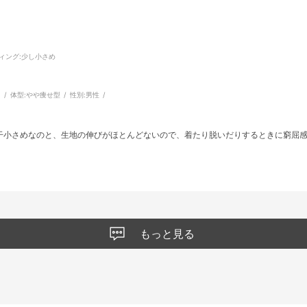
ィング
:少し小さめ
m
体型:
やや痩せ型
性別:
男性
干小さめなのと、生地の伸びがほとんどないので、着たり脱いだりするときに窮屈
もっと見る