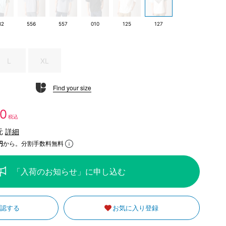
82
556
557
010
125
127
L
XL
Find your size
80
税込
元
詳細
円
から。分割手数料無料
「入荷のお知らせ」に申し込む
確認する
お気に入り登録