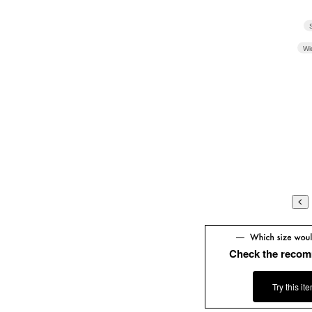
Wi
Check the recom
Try this it