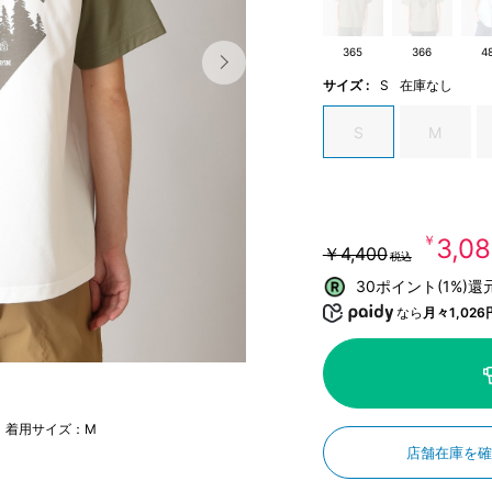
365
366
4
サイズ :
S
在庫なし
S
M
￥3,0
￥4,400
税込
30ポイント(1%)還
なら
月々1,026
m 着用サイズ：M
店舗在庫を