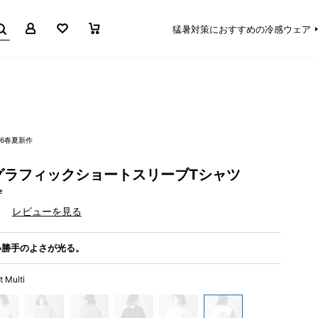
マイページ
お気に入り
買い物かご
猛暑対策におすすめの冷感ウェア
26春夏新作
グラフィックショートスリーブTシャツ
e
）
レビューを見る
い勝手のよさが光る。
t Multi