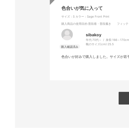
色合いが気に入って
サイズ：S
カラー：Sage Front Print
購入商品の使用目的
:普段着・普段履き
フィッテ
sibakoy
年代:
70代～
身長:
166～170c
靴のサイズ(cm):
25.5
色合いが好みで購入しました。サイズが若