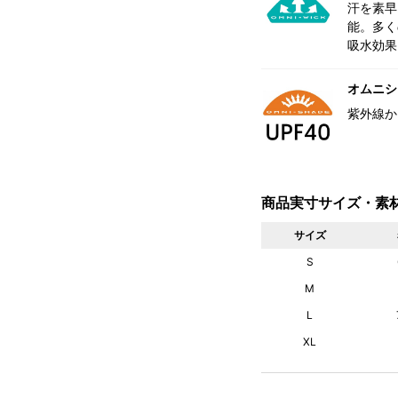
汗を素早
能。多く
吸水効果
オムニシェ
紫外線か
商品実寸サイズ・素
サイズ
S
M
L
XL