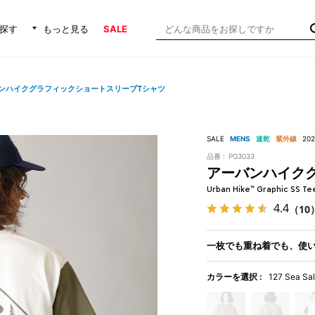
探す
もっと見る
SALE
ンハイクグラフィックショートスリーブTシャツ
SALE
MENS
速乾
紫外線
20
品番 :
PG3033
アーバンハイク
Urban Hike™ Graphic SS Te
4.4
（10
一枚でも重ね着でも、使
カラーを選択 :
127 Sea Sal