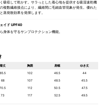
く吸収して乾かす。サラっとした着心地を提供する吸湿速乾機
の複数繊維接点により、繊維間に毛細血管現象が発生。優れた
と蒸発散効果を発揮します。
イド UPF40
ら身体を守るサンプロテクション機能。
材
着丈
胸囲
肩幅
ゆき丈
65.5
102
46.5
44
68
107
48.5
45.5
70.5
112
50.5
47.5
73
117
52.5
49.5