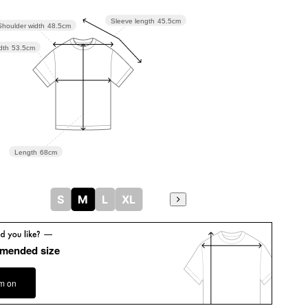
Sleeve length
45.5cm
Shoulder width
48.5cm
dth
53.5cm
Length
68cm
S
M
L
XL
mended size
em on