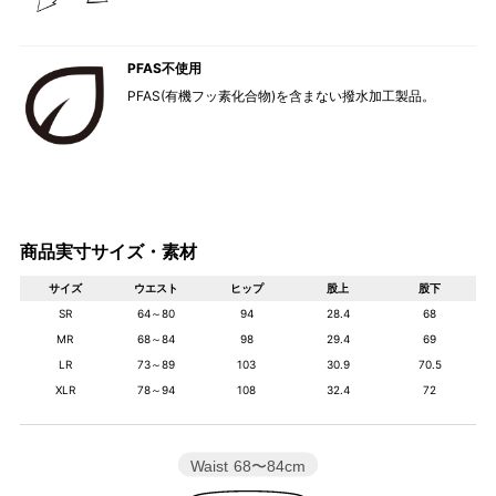
PFAS不使用
PFAS(有機フッ素化合物)を含まない撥水加工製品。
商品実寸サイズ・素材
サイズ
ウエスト
ヒップ
股上
股下
SR
64～80
94
28.4
68
MR
68～84
98
29.4
69
LR
73～89
103
30.9
70.5
XLR
78～94
108
32.4
72
Waist
68〜84cm