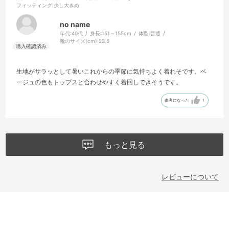
フィッティング
:少し大きめ
no name
年代:
40代
身長:
151～155cm
体型:
普通
靴のサイズ(cm):
23.5
生地がサラッとして暑いこれからの季節に気持ちよく着れそです。ベ
ージュの色もトップスと合わせやすく着回しできそうです。
参考になった
1
もっと見る
レビューについて