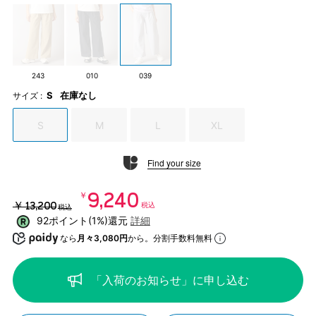
243
010
039
S
在庫なし
サイズ :
S
M
L
XL
Find your size
￥9,240
￥13,200
税込
税込
92ポイント(1%)還元
詳細
なら
月々3,080円
から。分割手数料無料
「入荷のお知らせ」に申し込む