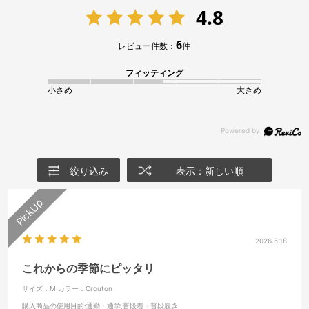
4.8
6
レビュー件数：
件
フィッティング
小さめ
大きめ
絞り込み
表示：新しい順
2026.5.18
これからの季節にピッタリ
サイズ：M
カラー：Crouton
購入商品の使用目的
:通勤・通学,普段着・普段履き