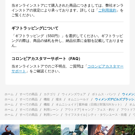
当オンラインストアにて購入された商品につきましては、弊社オンラ
インストアの規定により承っております。詳しくは「
ご利用規約
」を
ご覧ください。
ギフトラッピングについて
「ギフトラッピング（550円）」を選択してください。ギフトラッピ
ングの際は、商品の値札を外し、納品伝票に金額を記載しておりませ
ん。
コロンビアカスタマーサポート（FAQ）
当オンラインストアでのご不明点、ご質問は「
コロンビアカスタマー
サポート
」をご確認ください。
ホーム
すべての商品
カテゴリ
ウィメンズウェア
ボトムス・パンツ
ウィメン
ホーム
すべての商品
機能
撥水
オムニシールド
ウィメンズデビルズブラッシ
ホーム
すべての商品
機能
オムニシェイド│紫外線（日焼け対策/UVカット）
オ
ホーム
すべての商品
利用シーン
アウトドア│キャンプ・フェス・釣り
アウトド
ホーム
すべての商品
利用シーン
ライフスタイル│シティ・タウンユース・街着