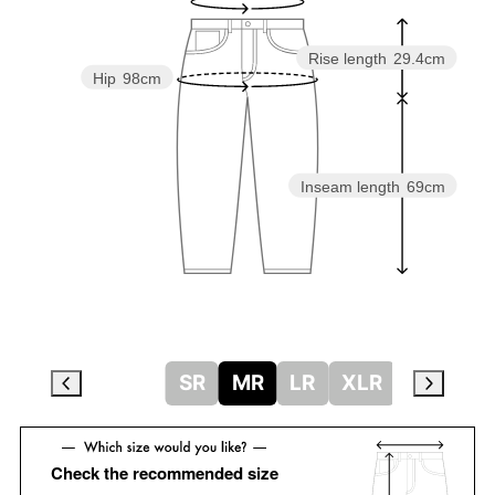
Rise length
29.4cm
Hip
98cm
Inseam length
69cm
SR
MR
LR
XLR
Check the recommended size