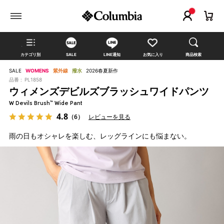
カテゴリ別
SALE
LINE通知
お気に入り
商品検索
SALE
WOMENS
紫外線
撥水
2026春夏新作
品番 :
PL1858
ウィメンズデビルズブラッシュワイドパンツ
W Devils Brush™ Wide Pant
4.8
（6）
レビューを見る
雨の日もオシャレを楽しむ、レッグラインにも悩まない。