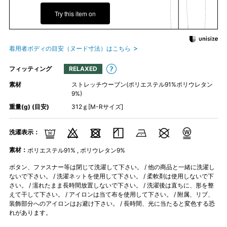
Try this item on
着用者ボディの目安（ヌード寸法）はこちら
フィッティング
RELAXED
素材
ストレッチウーブン(ポリエステル91%ポリウレタン
9%)
重量(g) (目安)
312ｇ[M-Rサイズ]
洗濯表示：
素材：
ポリエステル91% , ポリウレタン9%
ボタン、ファスナー等は閉じて洗濯して下さい。 / 他の商品と一緒に洗濯し
ないで下さい。 / 洗濯ネットを使用して下さい。 / 柔軟剤は使用しないで下
さい。 / 濡れたまま長時間放置しないで下さい。 / 洗濯後は直ちに、形を整
えて干して下さい。 / アイロンは当て布を使用して下さい。 / 附属、リブ、
装飾部分へのアイロンはお避け下さい。 / 長時間、光に当たると変色する恐
れがあります。