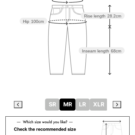
Rise length
28.2cm
Hip
100cm
Inseam length
68cm
SR
MR
LR
XLR
Check the recommended size