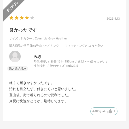
2026.4.13
良かったです
サイズ：S
カラー：Columbia Grey Heather
購入商品の使用目的
:登山・ハイキング
フィッティング
:ちょうど良い
みき
年代:
60代
身長:
151～155cm
体型:
ややぽっちゃり
性別:
女性
靴のサイズ(cm):
23.5
軽くて履きやすかったです。
汚れも目立たず、付きにくいと思いました。
登山後、街で着られるので便利でした。
真夏に快適かどうか、期待してます。
参考になった
7