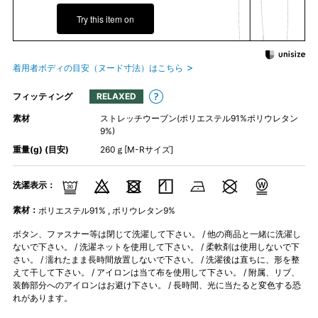
Try this item on
着用者ボディの目安（ヌード寸法）はこちら
フィッティング
RELAXED
素材
ストレッチウーブン(ポリエステル91%ポリウレタン
9%)
重量(g) (目安)
260ｇ[M-Rサイズ]
洗濯表示：
素材：
ポリエステル91% , ポリウレタン9%
ボタン、ファスナー等は閉じて洗濯して下さい。 / 他の商品と一緒に洗濯し
ないで下さい。 / 洗濯ネットを使用して下さい。 / 柔軟剤は使用しないで下
さい。 / 濡れたまま長時間放置しないで下さい。 / 洗濯後は直ちに、形を整
えて干して下さい。 / アイロンは当て布を使用して下さい。 / 附属、リブ、
装飾部分へのアイロンはお避け下さい。 / 長時間、光に当たると変色する恐
れがあります。