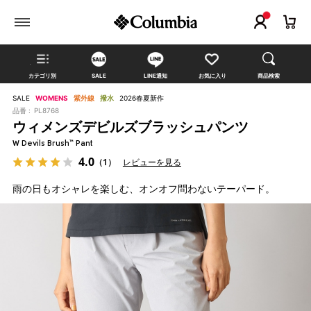
カテゴリ別
SALE
LINE通知
お気に入り
商品検索
SALE
WOMENS
紫外線
撥水
2026春夏新作
品番 :
PL8768
ウィメンズデビルズブラッシュパンツ
W Devils Brush™ Pant
4.0
（1）
レビューを見る
雨の日もオシャレを楽しむ、オンオフ問わないテーパード。