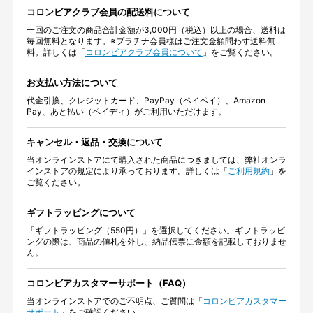
コロンビアクラブ会員の配送料について
一回のご注文の商品合計金額が3,000円（税込）以上の場合、送料は
毎回無料となります。※プラチナ会員様はご注文金額問わず送料無
料。詳しくは「
コロンビアクラブ会員について
」をご覧ください。
お支払い方法について
代金引換、クレジットカード、PayPay（ペイペイ）、Amazon
Pay、あと払い（ペイディ）がご利用いただけます。
キャンセル・返品・交換について
当オンラインストアにて購入された商品につきましては、弊社オンラ
インストアの規定により承っております。詳しくは「
ご利用規約
」を
ご覧ください。
ギフトラッピングについて
「ギフトラッピング（550円）」を選択してください。ギフトラッピ
ングの際は、商品の値札を外し、納品伝票に金額を記載しておりませ
ん。
コロンビアカスタマーサポート（FAQ）
当オンラインストアでのご不明点、ご質問は「
コロンビアカスタマー
サポート
」をご確認ください。