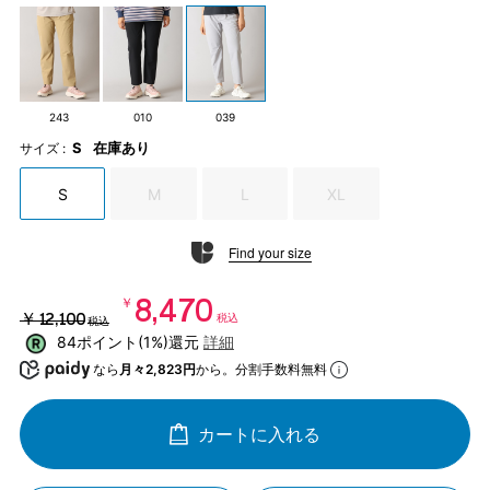
243
010
039
S
在庫あり
サイズ :
S
M
L
XL
Find your size
￥8,470
￥12,100
税込
税込
84ポイント(1%)還元
詳細
なら
月々2,823円
から。分割手数料無料
カートに入れる