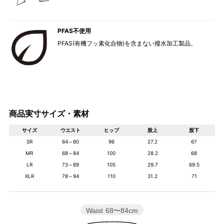
PFAS不使用
PFAS(有機フッ素化合物)を含まない撥水加工製品。
商品実寸サイズ・素材
サイズ
ウエスト
ヒップ
股上
股下
SR
64～80
96
27.2
67
MR
68～84
100
28.2
68
LR
73～89
105
29.7
69.5
XLR
78～94
110
31.2
71
Waist
68〜84cm