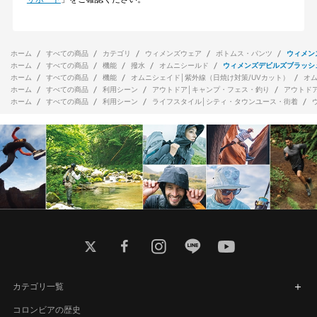
ホーム
すべての商品
カテゴリ
ウィメンズウェア
ボトムス・パンツ
ウィメン
ホーム
すべての商品
機能
撥水
オムニシールド
ウィメンズデビルズブラッシ
ホーム
すべての商品
機能
オムニシェイド│紫外線（日焼け対策/UVカット）
オ
ホーム
すべての商品
利用シーン
アウトドア│キャンプ・フェス・釣り
アウトド
ホーム
すべての商品
利用シーン
ライフスタイル│シティ・タウンユース・街着
twitter
facebook
instagram
line
youtube
カテゴリ一覧
コロンビアの歴史