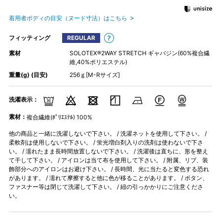
着用者ボディの目安（ヌード寸法）はこちら
フィッティング
REGULAR
素材
SOLOTEX®2WAY STRETCH ギャバジン(60%複合繊
維,40%ポリエステル)
重量(g) (目安)
256ｇ[M-Rサイズ]
洗濯表示：
素材：
複合繊維(ﾎﾟﾘｴｽﾃﾙ) 100%
他の商品と一緒に洗濯しないで下さい。 / 洗濯ネットを使用して下さい。 /
柔軟剤は使用しないで下さい。 / 蛍光増白剤入りの洗剤は使わないで下さ
い。 / 濡れたまま長時間放置しないで下さい。 / 洗濯後は直ちに、形を整え
て干して下さい。 / アイロンは当て布を使用して下さい。 / 附属、リブ、装
飾部分へのアイロンはお避け下さい。 / 長時間、光に当たると変色する恐れ
があります。 / 濡れて摩擦すると他に色が移ることがあります。 / ボタン、
ファスナー等は閉じて洗濯して下さい。 / 紐の引っかかりにご注意くださ
い。