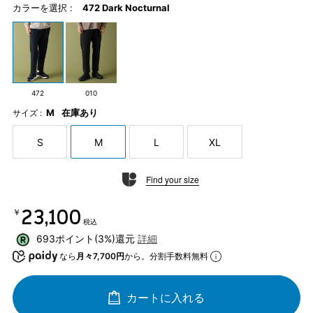
カラーを選択 :
472 Dark Nocturnal
472
010
M
在庫あり
サイズ :
S
M
L
XL
Find your size
￥23,100
税込
693ポイント(3%)還元
詳細
なら
月々7,700円
から。分割手数料無料
カートに入れる