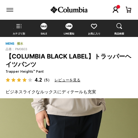
カテゴリ別
SALE
LINE通知
お気に入り
商品検索
MENS
撥水
品番 :
PM0603
【COLUMBIA BLACK LABEL】トラッパーヘ
イツパンツ
Trapper Heights™ Pant
4.2
（5）
レビューを見る
ビジネスライクなルックスにディテールも充実