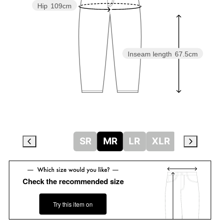
Hip
109cm
Inseam length
67.5cm
SR
MR
LR
XLR
Check the recommended size
Try this item on