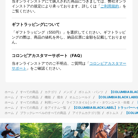
当オンラインストアにて購入された商品につきましては、弊社オンラ
インストアの規定により承っております。詳しくは「
ご利用規約
」を
ご覧ください。
ギフトラッピングについて
「ギフトラッピング（550円）」を選択してください。ギフトラッピ
ングの際は、商品の値札を外し、納品伝票に金額を記載しておりませ
ん。
コロンビアカスタマーサポート（FAQ）
当オンラインストアでのご不明点、ご質問は「
コロンビアカスタマー
サポート
」をご確認ください。
ホーム
すべての商品
カテゴリ
メンズ
ボトムス・パンツ
【COLUMBIA B
ホーム
すべての商品
機能
撥水
オムニシールド
【COLUMBIA BLACK L
ホーム
すべての商品
利用シーン
ライフスタイル│シティ・タウンユース・街着
ホーム
すべての商品
全アイテム一覧
【COLUMBIA BLACK LABEL】トラッパー
ホーム
ブラックレーベルのすべての商品
アイテムカテゴリ別
ボトムス
【COLU