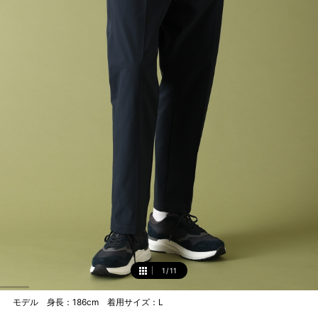
1
/
11
1
モデル 身長：186cm 着用サイズ：L