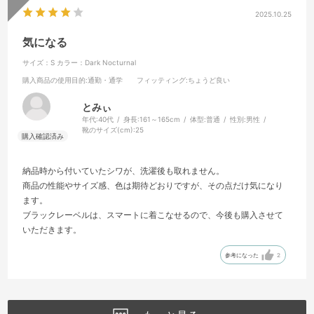
2025.10.25
気になる
サイズ：S
カラー：Dark Nocturnal
購入商品の使用目的
:通勤・通学
フィッティング
:ちょうど良い
とみぃ
年代:
40代
身長:
161～165cm
体型:
普通
性別:
男性
靴のサイズ(cm):
25
納品時から付いていたシワが、洗濯後も取れません。
商品の性能やサイズ感、色は期待どおりですが、その点だけ気になり
ます。
ブラックレーベルは、スマートに着こなせるので、今後も購入させて
いただきます。
参考になった
2