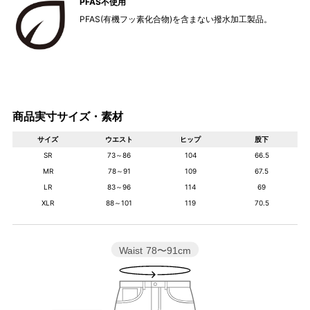
PFAS不使用
PFAS(有機フッ素化合物)を含まない撥水加工製品。
商品実寸サイズ・素材
サイズ
ウエスト
ヒップ
股下
SR
73～86
104
66.5
MR
78～91
109
67.5
LR
83～96
114
69
XLR
88～101
119
70.5
Waist
78〜91cm