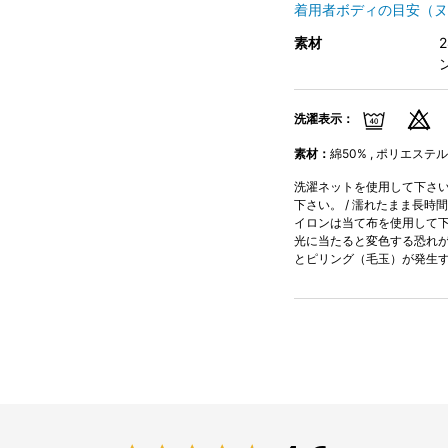
着用者ボディの目安（ヌ
素材
ン
洗濯表示：
素材：
綿50% , ポリエステル
洗濯ネットを使用して下さい。
下さい。 / 濡れたまま長時
イロンは当て布を使用して下さ
光に当たると変色する恐れが
とピリング（毛玉）が発生