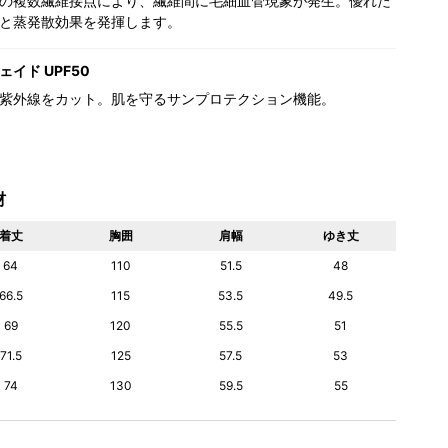
の複数繊維接点により、繊維間に毛細血管現象が発生。優れた
と蒸発散効果を発揮します。
イド UPF50
紫外線をカット。肌を守るサンプロテクション機能。
材
着丈
胸囲
肩幅
ゆき丈
64
110
51.5
48
66.5
115
53.5
49.5
69
120
55.5
51
71.5
125
57.5
53
74
130
59.5
55