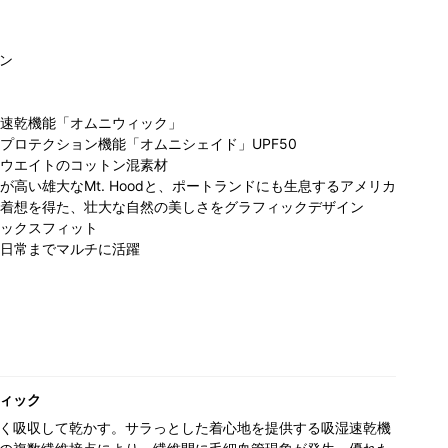
ン
速乾機能「オムニウィック」
プロテクション機能「オムニシェイド」UPF50
ウエイトのコットン混素材
高い雄大なMt. Hoodと、ポートランドにも生息するアメリカ
ビア 東京
Columbia 二子
Columbia 新潟
Co
着想を得た、壮大な自然の美しさをグラフィックデザイン
シティ ラ
玉川ライズ S.C.
ビルボードプレ
ビ
ックスフィット
ーア店
店
163cm
イス店
167cm
イ
80cm
日常までマルチに活躍
ィック
く吸収して乾かす。サラっとした着心地を提供する吸湿速乾機