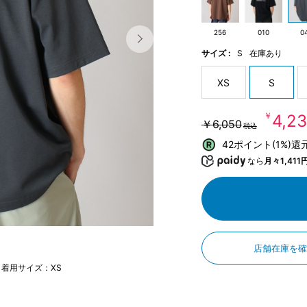
256
010
0
サイズ :
S
在庫あり
XS
S
￥4,2
￥6,050
税込
42ポイント(1%)還
なら
月々1,411
店舗在庫を
 着用サイズ：XS