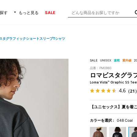
探す
もっと見る
SALE
スタグラフィックショートスリーブTシャツ
SALE
UNISEX
速乾
紫外線
2
品番 :
PM0960
ロマビスタグラ
Loma Vista™ Graphic SS Tee
4.6
（21
【ユニセックス】夏を着
カラーを選択 :
048 Coal