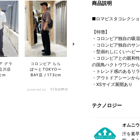
商品説明
■ロマビスタコレクショ
【特徴】
・コロンビア独自の吸湿
・コロンビア独自のサン
・型崩れしにくいヘビー
・コロンビアとの親和性が
コロン
ア グラ
コロンビア らら
コロンビア パー
の国鳥ハクトウワシから
ドーム
立川店
ぽーとTOKYOー
クプレイス大分
・トレンド感のあるリラ
ク
8cm
BAY店
173cm
店
160cm
1
・アウトドアシーンから
・XSサイズ展開あり
powered by
テクノロジー
オムニウ
汗を素早