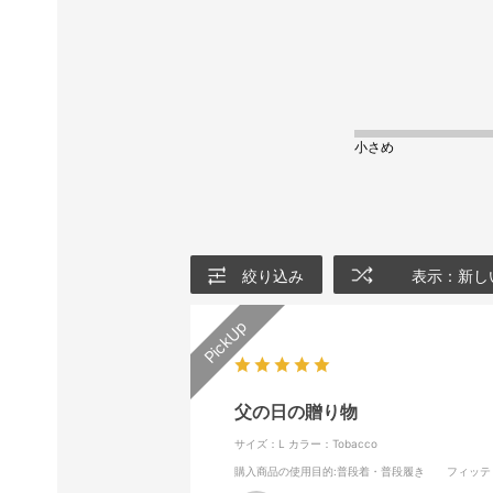
小さめ
絞り込み
表示：新し
父の日の贈り物
サイズ：L
カラー：Tobacco
購入商品の使用目的
:普段着・普段履き
フィッテ