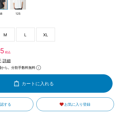
48
125
M
L
XL
35
税込
元
詳細
円
から。分割手数料無料
カートに入れる
確認する
お気に入り登録