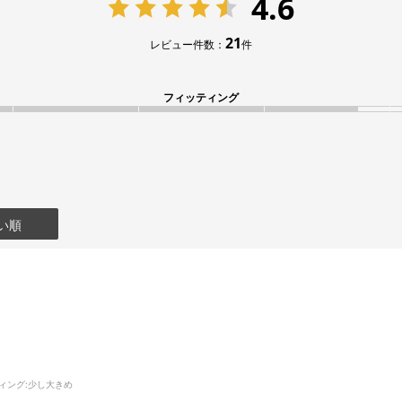
4.6
21
レビュー件数：
件
フィッティング
い順
ィング
:少し大きめ