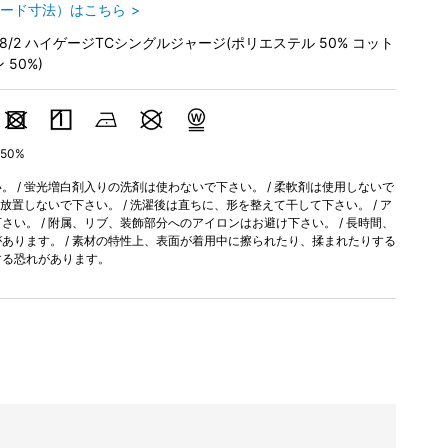
ード寸法）はこちら
28/2 ハイゲージTCシングルジャージ(ポリエステル 50% コット
 50%)
50%
 / 蛍光増白剤入りの洗剤は使わないで下さい。 / 柔軟剤は使用しないで
間放置しないで下さい。 / 洗濯後は直ちに、形を整えて干して下さい。 / ア
い。 / 附属、リブ、装飾部分へのアイロンはお避け下さい。 / 長時間、
あります。 / 素材の特性上、表面が着用中に擦られたり、揉まれたりする
する恐れがあります。