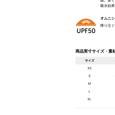
能。多く
吸水効果
オムニシェ
降り注ぐ
商品実寸サイズ・素
サイズ
XS
S
M
L
XL