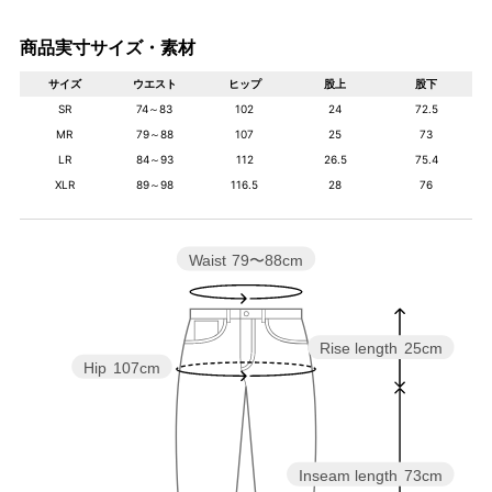
商品実寸サイズ・素材
サイズ
ウエスト
ヒップ
股上
股下
SR
74～83
102
24
72.5
MR
79～88
107
25
73
LR
84～93
112
26.5
75.4
XLR
89～98
116.5
28
76
Waist
79〜88cm
Rise length
25cm
Hip
107cm
Inseam length
73cm