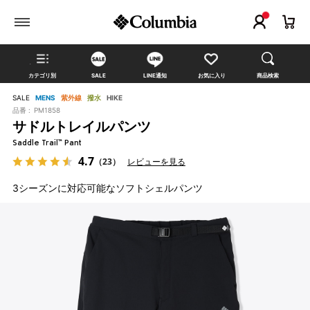
カテゴリ別
SALE
LINE通知
お気に入り
商品検索
SALE
MENS
紫外線
撥水
HIKE
品番 :
PM1858
サドルトレイルパンツ
Saddle Trail™ Pant
4.7
（23）
レビューを見る
3シーズンに対応可能なソフトシェルパンツ