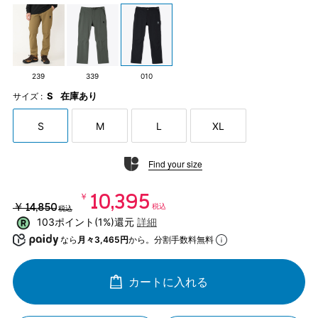
239
339
010
S
在庫あり
サイズ :
S
M
L
XL
Find your size
￥10,395
￥14,850
税込
税込
103ポイント(1%)還元
詳細
なら
月々3,465円
から。分割手数料無料
カートに入れる