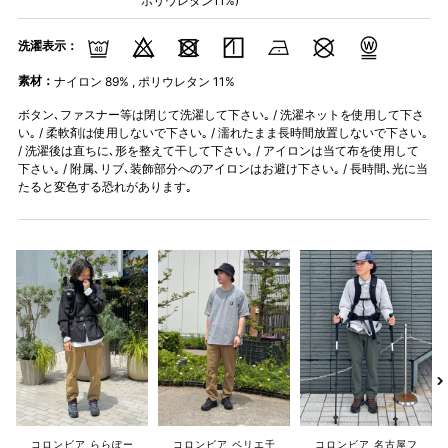
ポリウレタン11%)
洗濯表示：
素材：
ナイロン 89% , ポリウレタン 11%
ボタン､ファスナー等は閉じて洗濯して下さい｡ / 洗濯ネットを使用して下さ
い｡ / 柔軟剤は使用しないで下さい｡ / 濡れたまま長時間放置しないで下さい｡
/ 洗濯後は直ちに､形を整えて干して下さい｡ / アイロンは当て布を使用して
下さい｡ / 附属､リブ､装飾部分へのアイロンはお避け下さい｡ / 長時間､光に当
たると変色する恐れがあります｡
コロンビア ららぽー
コロンビア ペリエ千
コロンビア 名古屋フ