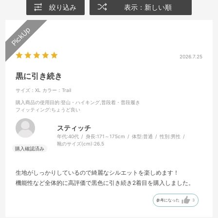
絞り込み
表示：新しい順
2026.7.25
黒に引き続き
サイズ：XL
カラー：Trail
購入商品の使用目的
:登山・ハイキング,普段着・普段履き
フィッティング
:ちょうど良い
スティッチ
年代:
40代
身長:
171～175cm
体型:
普通
性別:
男性
靴のサイズ(cm):
26.5
生地がしっかりしているので綺麗なシルエットを楽しめます！
機能性など全体的に高評価で黒色に引き続き2着目を購入しました。
参考になった
3