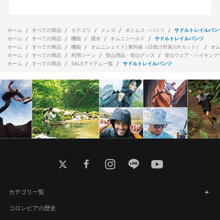
ホーム
すべての商品
カテゴリ
メンズ
ボトムス・パンツ
サドルトレイルパン
ホーム
すべての商品
機能
撥水
オムニシールド
サドルトレイルパンツ
ホーム
すべての商品
機能
オムニシェイド│紫外線（日焼け対策/UVカット）
オ
ホーム
すべての商品
利用シーン
登山用品・登山グッズ
登山ウェア・ハイキング
ホーム
すべての商品
SALEアイテム一覧
サドルトレイルパンツ
twitter
facebook
instagram
line
youtube
カテゴリ一覧
コロンビアの歴史