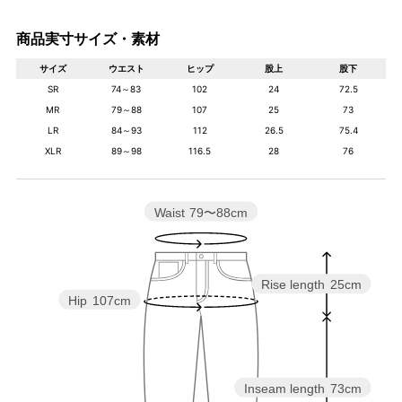
商品実寸サイズ・素材
サイズ
ウエスト
ヒップ
股上
股下
SR
74～83
102
24
72.5
MR
79～88
107
25
73
LR
84～93
112
26.5
75.4
XLR
89～98
116.5
28
76
Waist
79〜88cm
Rise length
25cm
Hip
107cm
Inseam length
73cm