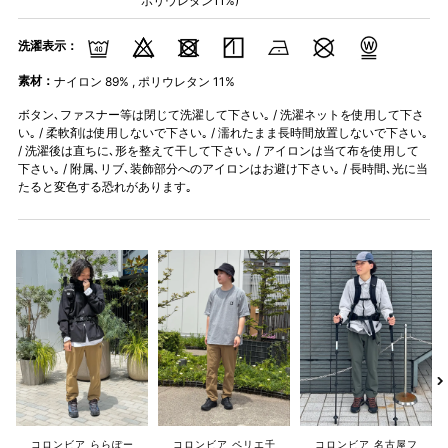
ポリウレタン11%)
洗濯表示：
素材：
ナイロン 89% , ポリウレタン 11%
ボタン､ファスナー等は閉じて洗濯して下さい｡ / 洗濯ネットを使用して下さ
い｡ / 柔軟剤は使用しないで下さい｡ / 濡れたまま長時間放置しないで下さい｡
/ 洗濯後は直ちに､形を整えて干して下さい｡ / アイロンは当て布を使用して
下さい｡ / 附属､リブ､装飾部分へのアイロンはお避け下さい｡ / 長時間､光に当
たると変色する恐れがあります｡
コロンビア ららぽー
コロンビア ペリエ千
コロンビア 名古屋フ