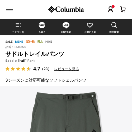
カテゴリ別
SALE
LINE通知
お気に入り
商品検索
SALE
MENS
紫外線
撥水
HIKE
品番 :
PM1858
サドルトレイルパンツ
Saddle Trail™ Pant
4.7
（23）
レビューを見る
3シーズンに対応可能なソフトシェルパンツ