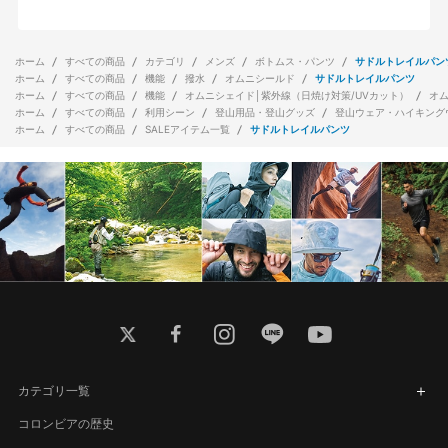
ホーム
すべての商品
カテゴリ
メンズ
ボトムス・パンツ
サドルトレイルパン
ホーム
すべての商品
機能
撥水
オムニシールド
サドルトレイルパンツ
ホーム
すべての商品
機能
オムニシェイド│紫外線（日焼け対策/UVカット）
オ
ホーム
すべての商品
利用シーン
登山用品・登山グッズ
登山ウェア・ハイキング
ホーム
すべての商品
SALEアイテム一覧
サドルトレイルパンツ
twitter
facebook
instagram
line
youtube
カテゴリ一覧
コロンビアの歴史