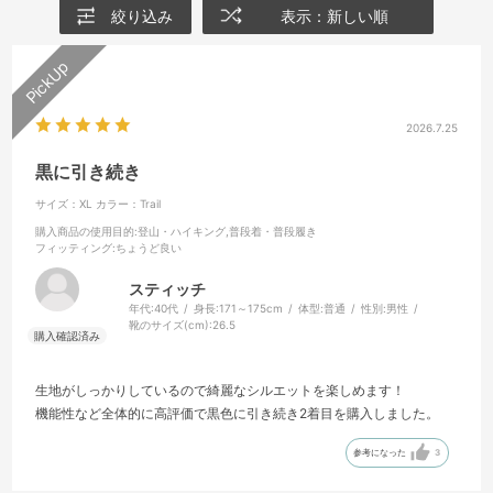
絞り込み
表示：新しい順
2026.7.25
黒に引き続き
サイズ：XL
カラー：Trail
購入商品の使用目的
:登山・ハイキング,普段着・普段履き
フィッティング
:ちょうど良い
スティッチ
年代:
40代
身長:
171～175cm
体型:
普通
性別:
男性
靴のサイズ(cm):
26.5
生地がしっかりしているので綺麗なシルエットを楽しめます！
機能性など全体的に高評価で黒色に引き続き2着目を購入しました。
参考になった
3