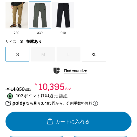
239
339
010
S
在庫あり
サイズ :
S
M
L
XL
Find your size
￥10,395
￥14,850
税込
税込
103ポイント(1%)還元
詳細
なら
月々3,465円
から。分割手数料無料
カートに入れる