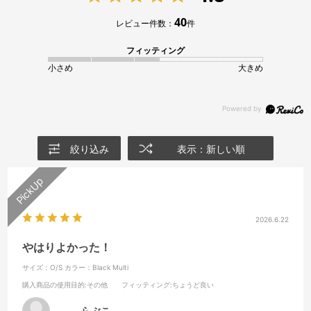
40
レビュー件数：
件
フィッティング
小さめ
大きめ
絞り込み
表示：新しい順
2026.6.22
やはりよかった！
サイズ：O/S
カラー：Black Multi
購入商品の使用目的
:その他
フィッティング
:ちょうど良い
らぶこ