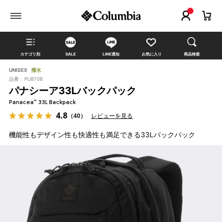
カテゴリ別
SALE
LINE通知
お気に入り
商品検索
UNISEX
撥水
品番 :
PU8708
パナシーア33Lバックパック
Panacea™ 33L Backpack
4.8
（40）
レビューを見る
機能性もデザイン性も快適性も満足できる33Lバックパック