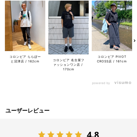
コロンビア ららぽー
コロンビア PIVOT
コロンビア 名古屋フ
と沼津店
162cm
CROSS店
161cm
ァッションワン店
170cm
powered by
ユーザーレビュー
4.8