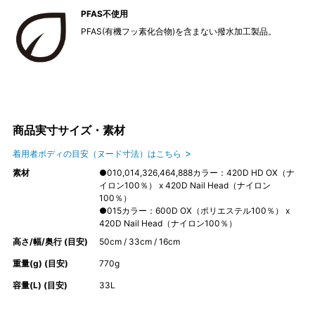
PFAS不使用
PFAS(有機フッ素化合物)を含まない撥水加工製品。
商品実寸サイズ・素材
着用者ボディの目安（ヌード寸法）はこちら
素材
●010,014,326,464,888カラー：420D HD OX（ナ
イロン100％） x 420D Nail Head（ナイロン
100％）
●015カラー：600D OX（ポリエステル100％） x
420D Nail Head（ナイロン100％）
高さ/幅/奥行 (目安)
50cm / 33cm / 16cm
重量(g) (目安)
770g
容量(L) (目安)
33L