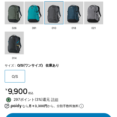
326
391
010
018
021
014
O/S(ワンサイズ)
在庫あり
サイズ :
O/S
￥9,900
税込
297ポイント(3%)還元
詳細
なら
月々3,300円
から。分割手数料無料