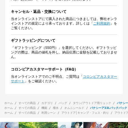
キャンセル・返品・交換について
当オンラインストアにて購入された商品につきましては、弊社オンラ
インストアの規定により承っております。詳しくは「
ご利用規約
」を
ご覧ください。
ギフトラッピングについて
「ギフトラッピング（550円）」を選択してください。ギフトラッピ
ングの際は、商品の値札を外し、納品伝票に金額を記載しておりませ
ん。
コロンビアカスタマーサポート（FAQ）
当オンラインストアでのご不明点、ご質問は「
コロンビアカスタマー
サポート
」をご確認ください。
ホーム
すべての商品
カテゴリ
バッグ
タウン/アウトドア用リュック
パナシー
ホーム
すべての商品
機能
撥水
オムニシールド
パナシーア33Lバックパック
ホーム
すべての商品
利用シーン
アウトドア│キャンプ・フェス・釣り
アウトド