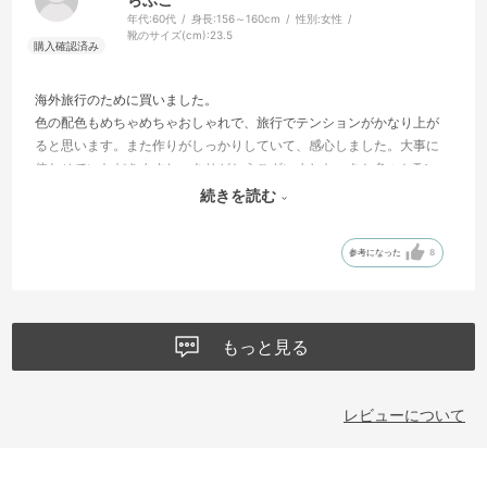
年代:
60代
身長:
156～160cm
性別:
女性
靴のサイズ(cm):
23.5
海外旅行のために買いました。
色の配色もめちゃめちゃおしゃれで、旅行でテンションがかなり上が
ると思います。また作りがしっかりしていて、感心しました。大事に
使わせていただきますね。ありがとうございました。あと色々とTシャ
ツなんか気になってるので、またお店で品定めさせていただきます
続きを読む
ね。
参考になった
8
もっと見る
レビューについて