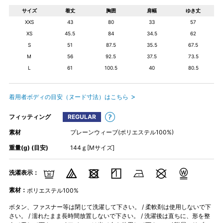
サイズ
着丈
胸囲
肩幅
ゆき丈
XXS
43
80
33
57
XS
45.5
84
34.5
62
S
51
87.5
35.5
67.5
M
56
92.5
37.5
73.5
L
61
100.5
40
80.5
着用者ボディの目安（ヌード寸法）はこちら
フィッティング
REGULAR
素材
プレーンウィーブ(ポリエステル100%)
重量(g) (目安)
144ｇ[Mサイズ]
洗濯表示：
素材：
ポリエステル100%
ボタン、ファスナー等は閉じて洗濯して下さい。 / 柔軟剤は使用しないで下
さい。 / 濡れたまま長時間放置しないで下さい。 / 洗濯後は直ちに、形を整