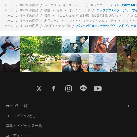
ホーム
すべての商品
カテゴリ
キッズ・ベビー
キッズウェア
バックボウルI
ホーム
すべての商品
機能
撥水
オムニシールド
バックボウルIIフーデッドウ
ホーム
すべての商品
機能
オムニシェイド│紫外線（日焼け対策/UVカット）
オ
ホーム
すべての商品
利用シーン
アウトドア│キャンプ・フェス・釣り
アウトド
ホーム
すべての商品
SALEアイテム一覧
バックボウルIIフーデッドウィンドブレーカ
twitter
facebook
instagram
line
youtube
カテゴリ一覧
コロンビアの歴史
特集・トピックス一覧
コーディネート