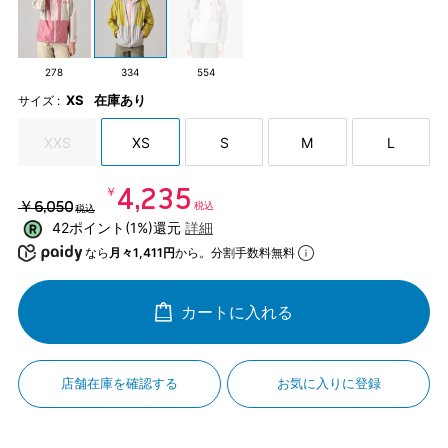
278
334
554
XS
在庫あり
サイズ :
XXS
XS
S
M
L
￥4,235
￥6,050
税込
税込
42ポイント(1%)還元
詳細
なら
月々1,411円
から。分割手数料無料
カートに入れる
店舗在庫を確認する
お気に入りに登録