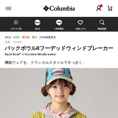
カテゴリ別
SALE
LINE通知
お気に入り
商品検索
SALE
KIDS
紫外線
撥水
2026春夏新作
品番 :
SY9421
バックボウルIIフーデッドウィンドブレーカー
Back Bowl™ II Hooded Windbreaker
機能ウェアを、クラシカルスタイルで今っぽく。