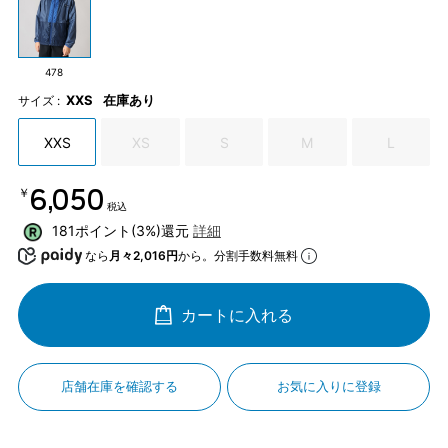
478
XXS
在庫あり
サイズ :
XXS
XS
S
M
L
￥6,050
税込
181ポイント(3%)還元
詳細
なら
月々2,016円
から。分割手数料無料
カートに入れる
店舗在庫を確認する
お気に入りに登録