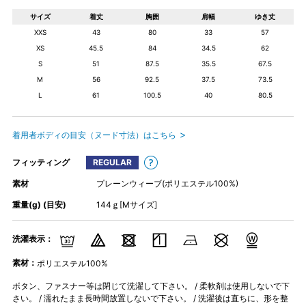
サイズ
着丈
胸囲
肩幅
ゆき丈
XXS
43
80
33
57
XS
45.5
84
34.5
62
S
51
87.5
35.5
67.5
M
56
92.5
37.5
73.5
L
61
100.5
40
80.5
着用者ボディの目安（ヌード寸法）はこちら
フィッティング
REGULAR
素材
プレーンウィーブ(ポリエステル100%)
重量(g) (目安)
144ｇ[Mサイズ]
洗濯表示：
素材：
ポリエステル100%
ボタン、ファスナー等は閉じて洗濯して下さい。 / 柔軟剤は使用しないで下
さい。 / 濡れたまま長時間放置しないで下さい。 / 洗濯後は直ちに、形を整