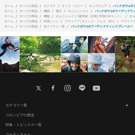
ホーム
すべての商品
カテゴリ
キッズ・ベビー
キッズウェア
バックボウルI
ホーム
すべての商品
機能
撥水
オムニシールド
バックボウルIIフーデッドウ
ホーム
すべての商品
機能
オムニシェイド│紫外線（日焼け対策/UVカット）
オ
ホーム
すべての商品
利用シーン
アウトドア│キャンプ・フェス・釣り
アウトド
ホーム
すべての商品
全アイテム一覧
バックボウルIIフーデッドウィンドブレーカー
twitter
facebook
instagram
line
youtube
カテゴリ一覧
コロンビアの歴史
特集・トピックス一覧
コーディネート