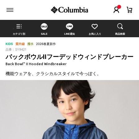
カテゴリ別
SALE
LINE通知
お気に入り
商品検索
KIDS
紫外線
撥水
2026春夏新作
品番 :
SY9421
バックボウルIIフーデッドウィンドブレーカー
Back Bowl™ II Hooded Windbreaker
機能ウェアを、クラシカルスタイルで今っぽく。