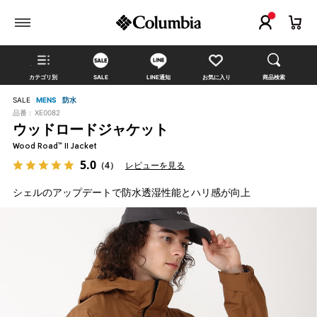
カテゴリ別
SALE
LINE通知
お気に入り
商品検索
SALE
MENS
防水
品番 :
XE0082
ウッドロードジャケット
Wood Road™ II Jacket
5.0
（4）
レビューを見る
シェルのアップデートで防水透湿性能とハリ感が向上