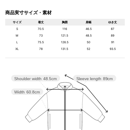
商品実寸サイズ・素材
サイズ
着丈
胸囲
肩幅
ゆき丈
S
70.5
116
46.5
87
M
73
121.5
48.5
89
L
75.5
126.5
50
91
XL
78
131.5
52
93.5
Shoulder width
48.5cm
Sleeve length
89cm
Width
60.8cm