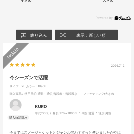
小さめ
大きめ
絞り込み
表示：新しい順
2026.7.12
今シーズンで活躍
サイズ：XL
カラー：Black
購入商品の使用目的
:通勤・通学,普段着・普段履き
フィッティング
:大きめ
KURO
年代:
30代
身長:
176～180cm
体型:
普通
性別:
男性
今まではスノージャケットとジャンル問わずずっと使いましたがやは