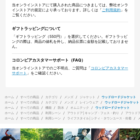
当オンラインストアにて購入された商品につきましては、弊社オンラ
インストアの規定により承っております。詳しくは「
ご利用規約
」を
ご覧ください。
ギフトラッピングについて
「ギフトラッピング（550円）」を選択してください。ギフトラッピ
ングの際は、商品の値札を外し、納品伝票に金額を記載しておりませ
ん。
コロンビアカスタマーサポート（FAQ）
当オンラインストアでのご不明点、ご質問は「
コロンビアカスタマー
サポート
」をご確認ください。
ホーム
すべての商品
カテゴリ
メンズ
ジャケット
ウッドロードジャケット
ホーム
すべての商品
カテゴリ
メンズ
レインウェア
ウッドロードジャケット
ホーム
すべての商品
機能
防水
オムニテック
ウッドロードジャケット
ホーム
すべての商品
利用シーン
アウトドア│キャンプ・フェス・釣り
アウトド
ホーム
すべての商品
利用シーン
ライフスタイル│シティ・タウンユース・街着