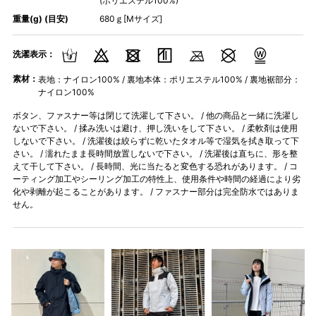
(ポリエステル100%)
重量(g) (目安)
680ｇ[Mサイズ]
洗濯表示：
素材：
表地：ナイロン100% / 裏地本体：ポリエステル100% / 裏地裾部分：
ナイロン100%
ボタン、ファスナー等は閉じて洗濯して下さい。 / 他の商品と一緒に洗濯し
ないで下さい。 / 揉み洗いは避け、押し洗いをして下さい。 / 柔軟剤は使用
しないで下さい。 / 洗濯後は絞らずに乾いたタオル等で湿気を拭き取って下
さい。 / 濡れたまま長時間放置しないで下さい。 / 洗濯後は直ちに、形を整
えて干して下さい。 / 長時間、光に当たると変色する恐れがあります。 / コ
ーティング加工やシーリング加工の特性上、使用条件や時間の経過により劣
化や剥離が起こることがあります。 / ファスナー部分は完全防水ではありま
せん。