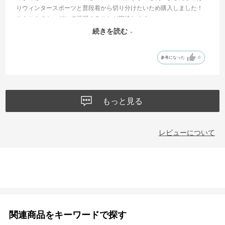
りウィンタースポーツと普段着から切り分けたいため購入しました！
こらからのシーズンで活躍することが期待します♪
サイズは大きめしたが若干大きだけど冬の服も考えてみたらおそらく
続きを読む
大丈夫と思います。
参考になった
0
もっと見る
レビューについて
関連商品をキーワードで探す