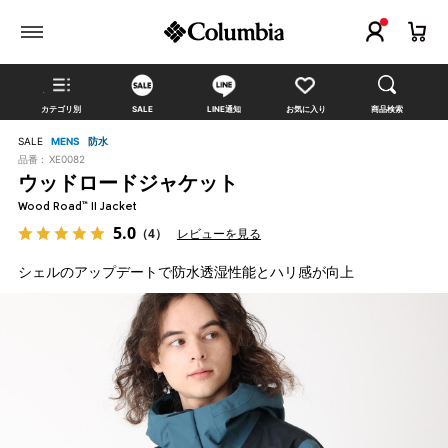
カテゴリ別
SALE
LINE通知
お気に入り
商品検索
SALE
MENS
防水
品番 :
XE0082
ウッドロードジャケット
Wood Road™ II Jacket
5.0
（4）
レビューを見る
シェルのアップデートで防水透湿性能とハリ感が向上