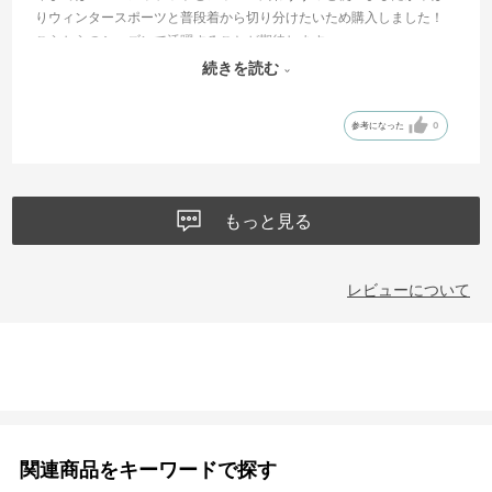
りウィンタースポーツと普段着から切り分けたいため購入しました！
こらからのシーズンで活躍することが期待します♪
サイズは大きめしたが若干大きだけど冬の服も考えてみたらおそらく
続きを読む
大丈夫と思います。
参考になった
0
もっと見る
レビューについて
関連商品をキーワードで探す