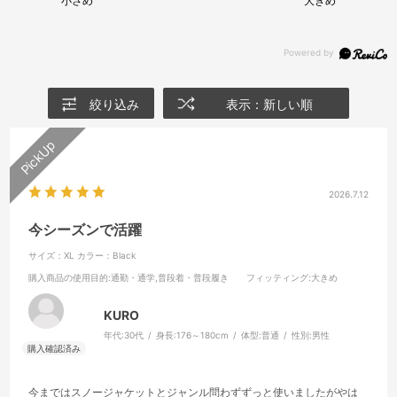
小さめ
大きめ
絞り込み
表示：新しい順
2026.7.12
今シーズンで活躍
サイズ：XL
カラー：Black
購入商品の使用目的
:通勤・通学,普段着・普段履き
フィッティング
:大きめ
KURO
年代:
30代
身長:
176～180cm
体型:
普通
性別:
男性
今まではスノージャケットとジャンル問わずずっと使いましたがやは