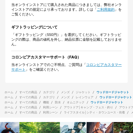
当オンラインストアにて購入された商品につきましては、弊社オンラ
インストアの規定により承っております。詳しくは「
ご利用規約
」を
ご覧ください。
ギフトラッピングについて
「ギフトラッピング（550円）」を選択してください。ギフトラッピ
ングの際は、商品の値札を外し、納品伝票に金額を記載しておりませ
ん。
コロンビアカスタマーサポート（FAQ）
当オンラインストアでのご不明点、ご質問は「
コロンビアカスタマー
サポート
」をご確認ください。
ホーム
すべての商品
カテゴリ
メンズ
ジャケット
ウッドロードジャケット
ホーム
すべての商品
カテゴリ
メンズ
レインウェア
ウッドロードジャケット
ホーム
すべての商品
機能
防水
オムニテック
ウッドロードジャケット
ホーム
すべての商品
利用シーン
アウトドア│キャンプ・フェス・釣り
アウトド
ホーム
すべての商品
利用シーン
ライフスタイル│シティ・タウンユース・街着