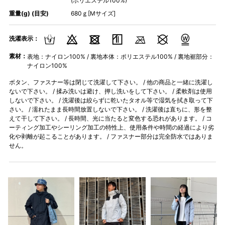
(ポリエステル100%)
重量(g) (目安)
680ｇ[Mサイズ]
洗濯表示：
素材：
表地：ナイロン100% / 裏地本体：ポリエステル100% / 裏地裾部分：
ナイロン100%
ボタン、ファスナー等は閉じて洗濯して下さい。 / 他の商品と一緒に洗濯し
ないで下さい。 / 揉み洗いは避け、押し洗いをして下さい。 / 柔軟剤は使用
しないで下さい。 / 洗濯後は絞らずに乾いたタオル等で湿気を拭き取って下
さい。 / 濡れたまま長時間放置しないで下さい。 / 洗濯後は直ちに、形を整
えて干して下さい。 / 長時間、光に当たると変色する恐れがあります。 / コ
ーティング加工やシーリング加工の特性上、使用条件や時間の経過により劣
化や剥離が起こることがあります。 / ファスナー部分は完全防水ではありま
せん。