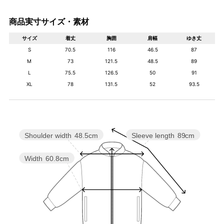
商品実寸サイズ・素材
サイズ
着丈
胸囲
肩幅
ゆき丈
S
70.5
116
46.5
87
M
73
121.5
48.5
89
L
75.5
126.5
50
91
XL
78
131.5
52
93.5
Shoulder width
48.5cm
Sleeve length
89cm
Width
60.8cm