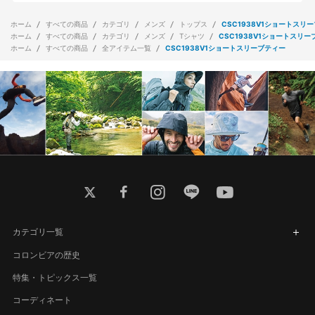
ホーム
すべての商品
カテゴリ
メンズ
トップス
CSC1938V1ショートスリ
ホーム
すべての商品
カテゴリ
メンズ
Tシャツ
CSC1938V1ショートスリー
ホーム
すべての商品
全アイテム一覧
CSC1938V1ショートスリーブティー
twitter
facebook
instagram
line
youtube
カテゴリ一覧
コロンビアの歴史
特集・トピックス一覧
コーディネート