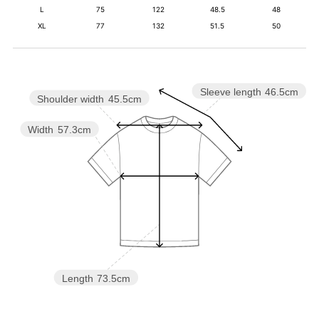
L
75
122
48.5
48
XL
77
132
51.5
50
Sleeve length
46.5cm
Shoulder width
45.5cm
Width
57.3cm
Length
73.5cm