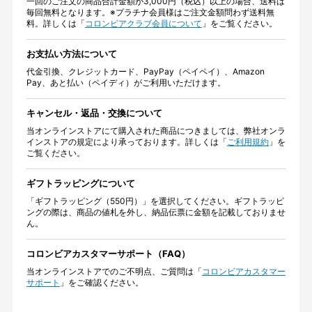
一回のご注文の商品合計金額が3,000円（税込）以上の場合、送料は
毎回無料となります。※プラチナ会員様はご注文金額問わず送料無
料。詳しくは「
コロンビアクラブ会員について
」をご覧ください。
お支払い方法について
代金引換、クレジットカード、PayPay（ペイペイ）、Amazon
Pay、あと払い（ペイディ）がご利用いただけます。
キャンセル・返品・交換について
当オンラインストアにて購入された商品につきましては、弊社オンラ
インストアの規定により承っております。詳しくは「
ご利用規約
」を
ご覧ください。
ギフトラッピングについて
「ギフトラッピング（550円）」を選択してください。ギフトラッピ
ングの際は、商品の値札を外し、納品伝票に金額を記載しておりませ
ん。
コロンビアカスタマーサポート（FAQ）
当オンラインストアでのご不明点、ご質問は「
コロンビアカスタマー
サポート
」をご確認ください。