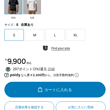
010
125
S
在庫あり
サイズ :
S
M
L
XL
Find your size
￥9,900
税込
297ポイント(3%)還元
詳細
なら
月々3,300円
から。分割手数料無料
カートに入れる
店舗在庫を確認する
お気に入りに登録