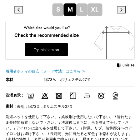
S
M
L
XL
Check the recommended size
Try this item on
着用者ボディの目安（ヌード寸法）はこちら
素材
綿73％ ポリエステル27％
洗濯表示：
素材：
表地：綿73% , ポリエステル27%
洗濯ネットを使用して下さい。 / 柔軟剤は使用しないで下さい。 / 濡れたま
ま長時間放置しないで下さい。 / 洗濯後は直ちに、形を整えて干して下さ
い。 / アイロンは当て布を使用して下さい。 / 附属、リブ、装飾部分へのア
イロンはお避け下さい。 / 長時間、光に当たると変色する恐れがあります。
/ 素材の特性上、表面が着用中に擦られたり、揉まれたりするとピリング