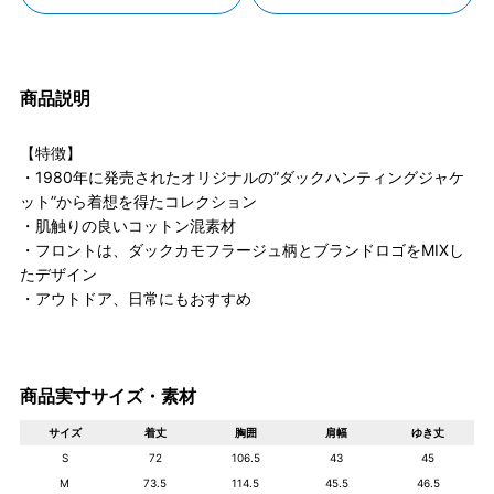
商品説明
【特徴】
・1980年に発売されたオリジナルの”ダックハンティングジャケ
ット”から着想を得たコレクション
・肌触りの良いコットン混素材
・フロントは、ダックカモフラージュ柄とブランドロゴをMIXし
たデザイン
・アウトドア、日常にもおすすめ
商品実寸サイズ・素材
サイズ
着丈
胸囲
肩幅
ゆき丈
S
72
106.5
43
45
M
73.5
114.5
45.5
46.5