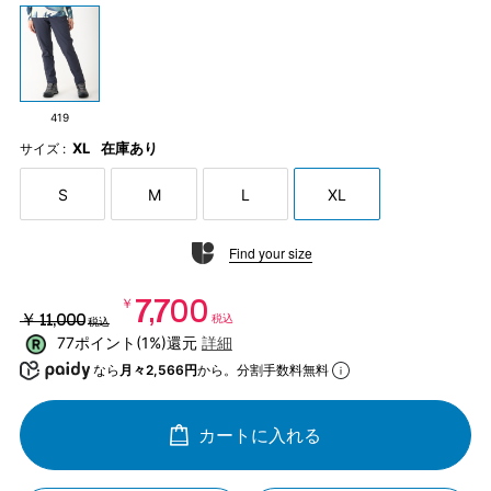
419
XL
在庫あり
サイズ :
S
M
L
XL
Find your size
￥7,700
￥11,000
税込
税込
77ポイント(1%)還元
詳細
なら
月々2,566円
から。分割手数料無料
カートに入れる