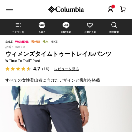
カテゴリ別
SALE
LINE通知
お気に入り
商品検索
SALE
WOMENS
紫外線
撥水
HIKE
品番 :
XR9308
ウィメンズタイムトゥートレイルパンツ
W Time To Trail™ Pant
4.7
（16）
レビューを見る
すべての女性登山者に向けたデザインと機能を搭載