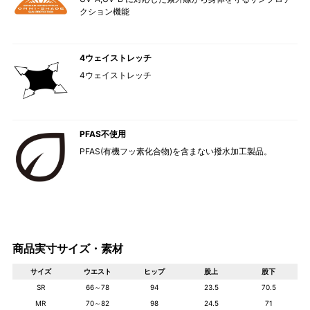
クション機能
4ウェイストレッチ
4ウェイストレッチ
PFAS不使用
PFAS(有機フッ素化合物)を含まない撥水加工製品。
商品実寸サイズ・素材
サイズ
ウエスト
ヒップ
股上
股下
SR
66～78
94
23.5
70.5
MR
70～82
98
24.5
71