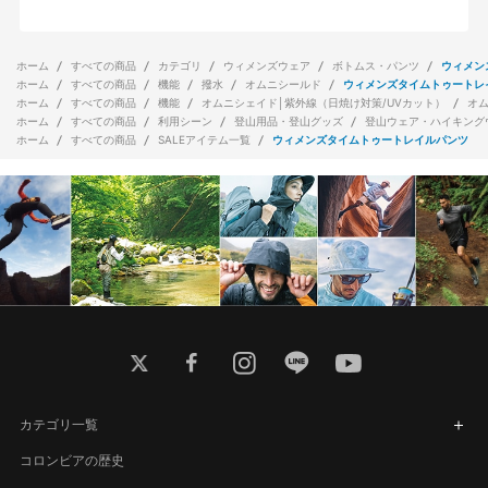
ホーム
すべての商品
カテゴリ
ウィメンズウェア
ボトムス・パンツ
ウィメン
ホーム
すべての商品
機能
撥水
オムニシールド
ウィメンズタイムトゥートレ
ホーム
すべての商品
機能
オムニシェイド│紫外線（日焼け対策/UVカット）
オ
ホーム
すべての商品
利用シーン
登山用品・登山グッズ
登山ウェア・ハイキング
ホーム
すべての商品
SALEアイテム一覧
ウィメンズタイムトゥートレイルパンツ
twitter
facebook
instagram
line
youtube
カテゴリ一覧
コロンビアの歴史