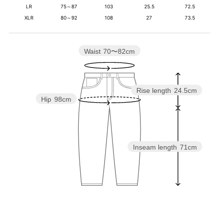
LR
75～87
103
25.5
72.5
XLR
80～92
108
27
73.5
Waist
70〜82cm
Rise length
24.5cm
Hip
98cm
Inseam length
71cm