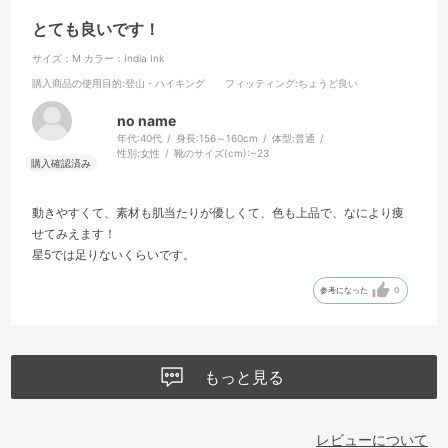
とても良いです！
サイズ：M
カラー：India Ink
購入商品の使用目的
:登山・ハイキング
フィッティング
:ちょうど良い
no name
年代:
40代
身長:
156～160cm
体型:
普通
性別:
女性
靴のサイズ(cm):
~23
動きやすくて、素材も肌当たりが優しくて、色も上品で、なにより痩
せてみえます！
星5では足りないくらいです。
参考になった
0
もっと見る
レビューについて