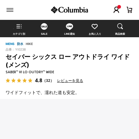
カテゴリ別
SALE
LINE通知
お気に入り
商品検索
MENS
防水
HIKE
品番 :
YI0238
セイバー シックス ロー アウトドライ ワイド
(メンズ)
SABER™ VI LO OUTDRY™ WIDE
4.8
（32）
レビューを見る
ワイドフィットで、濡れた道も安定。