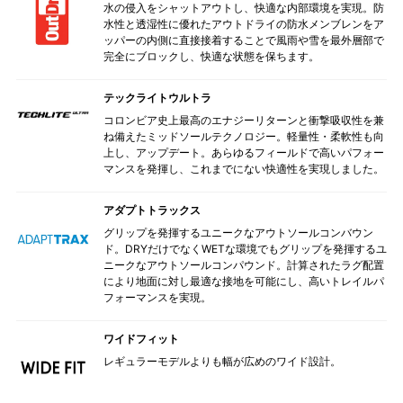
水の侵入をシャットアウトし、快適な内部環境を実現。防
水性と透湿性に優れたアウトドライの防水メンブレンをア
ッパーの内側に直接接着することで風雨や雪を最外層部で
完全にブロックし、快適な状態を保ちます。
テックライトウルトラ
コロンビア史上最高のエナジーリターンと衝撃吸収性を兼
ね備えたミッドソールテクノロジー。軽量性・柔軟性も向
上し、アップデート。あらゆるフィールドで高いパフォー
マンスを発揮し、これまでにない快適性を実現しました。
アダプトトラックス
グリップを発揮するユニークなアウトソールコンバウン
ド。DRYだけでなくWETな環境でもグリップを発揮するユ
ニークなアウトソールコンパウンド。計算されたラグ配置
により地面に対し最適な接地を可能にし、高いトレイルパ
フォーマンスを実現。
ワイドフィット
レギュラーモデルよりも幅が広めのワイド設計。