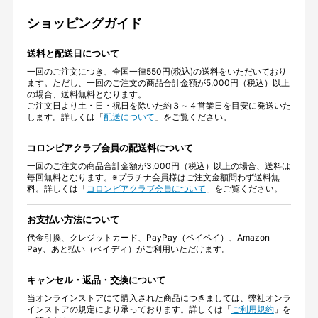
ショッピングガイド
送料と配送日について
一回のご注文につき、全国一律550円(税込)の送料をいただいており
ます。ただし、一回のご注文の商品合計金額が5,000円（税込）以上
の場合、送料無料となります。
ご注文日より土・日・祝日を除いた約３～４営業日を目安に発送いた
します。詳しくは「
配送について
」をご覧ください。
コロンビアクラブ会員の配送料について
一回のご注文の商品合計金額が3,000円（税込）以上の場合、送料は
毎回無料となります。※プラチナ会員様はご注文金額問わず送料無
料。詳しくは「
コロンビアクラブ会員について
」をご覧ください。
お支払い方法について
代金引換、クレジットカード、PayPay（ペイペイ）、Amazon
Pay、あと払い（ペイディ）がご利用いただけます。
キャンセル・返品・交換について
当オンラインストアにて購入された商品につきましては、弊社オンラ
インストアの規定により承っております。詳しくは「
ご利用規約
」を