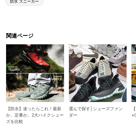
防水 スニーカー
関連ページ
【防水】迷ったらこれ！最新
選んで探す│シューズファン
【
か、定番か。2大ハイクシュー
ダー​
×
ズを比較