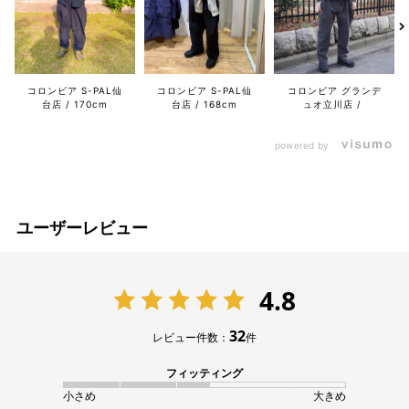
コロンビア S-PAL仙
コロンビア グランデ
コロンビア S-PAL仙
台店
170cm
ュオ立川店
台店
168cm
powered by
ユーザーレビュー
4.8
32
レビュー件数：
件
フィッティング
小さめ
大きめ