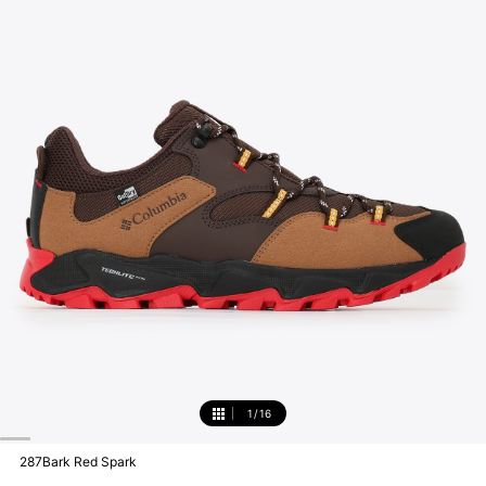
1
/
16
1
287Bark Red Spark