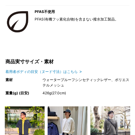
PFAS不使用
PFAS(有機フッ素化合物)を含まない撥水加工製品。
商品実寸サイズ・素材
着用者ボディの目安（ヌード寸法）はこちら
素材
ウォータープルーフシンセティックレザー、ポリエス
テルメッシュ
重量(g) (目安)
426g(27.0cm)