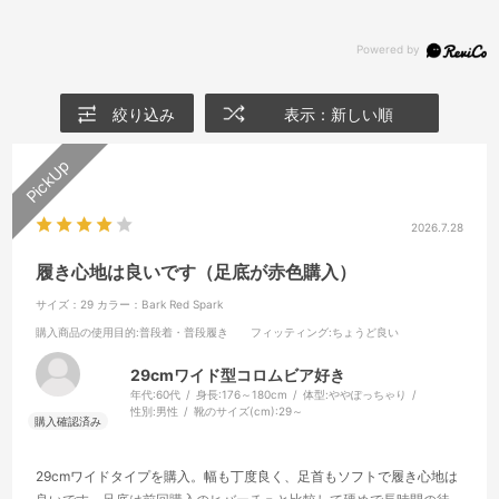
絞り込み
表示：新しい順
2026.7.28
履き心地は良いです（足底が赤色購入）
サイズ：29
カラー：Bark Red Spark
購入商品の使用目的
:普段着・普段履き
フィッティング
:ちょうど良い
29cmワイド型コロムビア好き
年代:
60代
身長:
176～180cm
体型:
ややぽっちゃり
性別:
男性
靴のサイズ(cm):
29～
29cmワイドタイプを購入。幅も丁度良く、足首もソフトで履き心地は