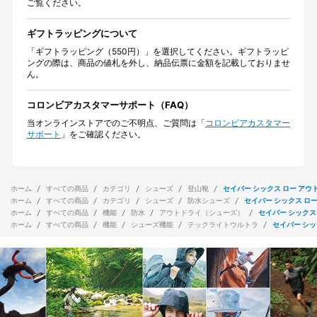
ご覧ください。
ギフトラッピングについて
「ギフトラッピング（550円）」を選択してください。ギフトラッピ
ングの際は、商品の値札を外し、納品伝票に金額を記載しておりませ
ん。
コロンビアカスタマーサポート（FAQ）
当オンラインストアでのご不明点、ご質問は「
コロンビアカスタマー
サポート
」をご確認ください。
ホーム
すべての商品
カテゴリ
シューズ
登山靴
セイバー シックス ロー アウ
ホーム
すべての商品
カテゴリ
シューズ
防水シューズ
セイバー シックス ロー
ホーム
すべての商品
機能
防水
アウトドライ（シューズ）
セイバー シックス
ホーム
すべての商品
機能
シューズ機能
テックライトウルトラ
セイバー シッ