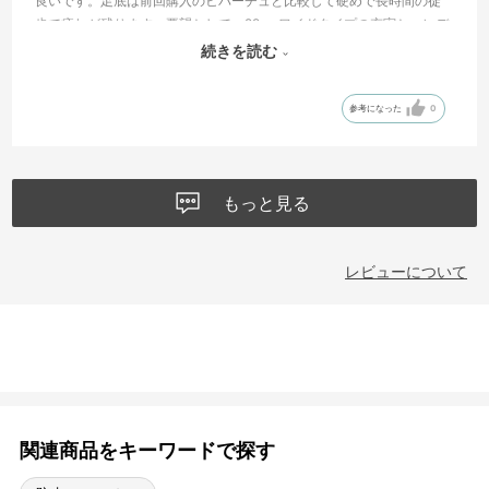
良いです。足底は前回購入のヒバーチュと比較して硬めで長時間の徒
歩で疲れが残ります。要望として、29cmワイドタイプの充実と、レデ
ィースのデザインの商品のメンズ採用です。
続きを読む
※メンズの黒色中心が選択から外れます。
参考になった
0
もっと見る
レビューについて
関連商品をキーワードで探す